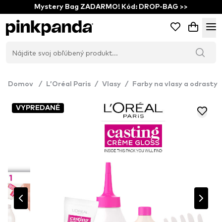
Mystery Bag ZADARMO! Kód: DROP-BAG >>
Domov
/
L’Oréal Paris
/
Vlasy
/
Farby na vlasy a odrasty
VYPREDANÉ