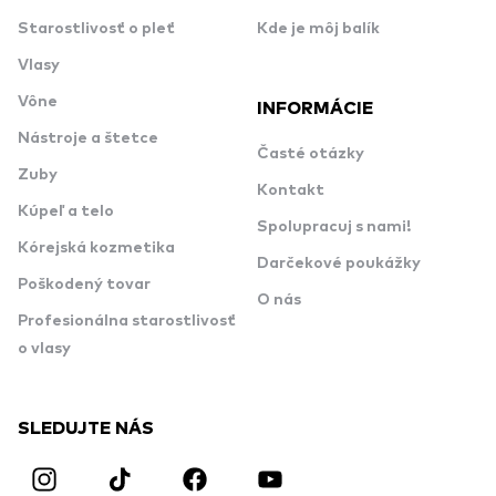
Starostlivosť o pleť
Kde je môj balík
Vlasy
Vône
INFORMÁCIE
Nástroje a štetce
Časté otázky
Zuby
Kontakt
Kúpeľ a telo
Spolupracuj s nami!
Kórejská kozmetika
Darčekové poukážky
Poškodený tovar
O nás
Profesionálna starostlivosť
o vlasy
SLEDUJTE NÁS