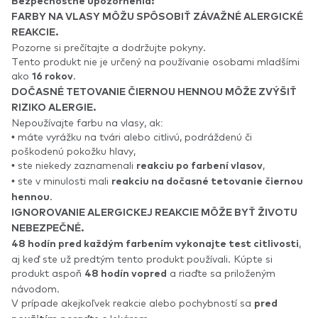
Bezpečnostné upozornenia:
FARBY NA VLASY MÔŽU SPÔSOBIŤ ZÁVAŽNÉ ALERGICKÉ
REAKCIE.
Pozorne si prečítajte a dodržujte pokyny.
Tento produkt nie je určený na používanie osobami mladšími
ako
.
16 rokov
DOČASNÉ TETOVANIE ČIERNOU HENNOU MÔŽE ZVÝŠIŤ
RIZIKO ALERGIE.
Nepoužívajte farbu na vlasy, ak:
• máte vyrážku na tvári alebo citlivú, podráždenú či
poškodenú pokožku hlavy,
• ste niekedy zaznamenali
,
reakciu po farbení vlasov
• ste v minulosti mali
reakciu na dočasné tetovanie čiernou
.
hennou
IGNOROVANIE ALERGICKEJ REAKCIE MÔŽE BYŤ ŽIVOTU
NEBEZPEČNÉ.
,
48 hodín pred každým farbením vykonajte test citlivosti
aj keď ste už predtým tento produkt používali. Kúpte si
produkt aspoň
a riaďte sa priloženým
48 hodín vopred
návodom.
V prípade akejkoľvek reakcie alebo pochybností sa
pred