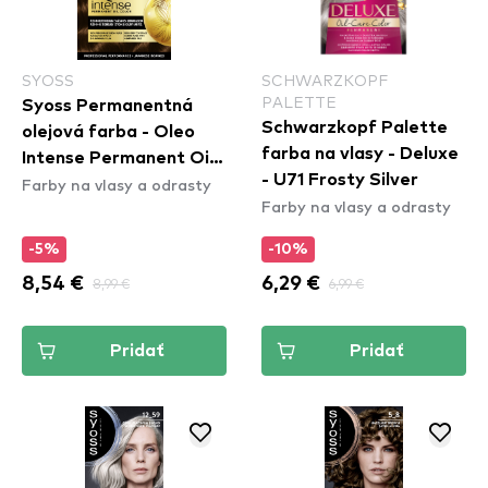
SYOSS
SCHWARZKOPF
PALETTE
Syoss Permanentná
Schwarzkopf Palette
olejová farba - Oleo
farba na vlasy - Deluxe
Intense Permanent Oil
- U71 Frosty Silver
Farby na vlasy a odrasty
Color - 4-18 Mokka
Farby na vlasy a odrasty
Brown
-5%
-10%
8,54 €
8,99 €
6,29 €
6,99 €
Pridať
Pridať