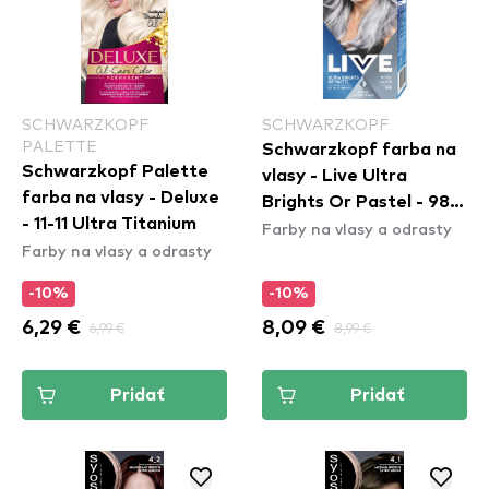
SCHWARZKOPF
SCHWARZKOPF
PALETTE
Schwarzkopf farba na
Schwarzkopf Palette
vlasy - Live Ultra
farba na vlasy - Deluxe
Brights Or Pastel - 98
- 11-11 Ultra Titanium
Farby na vlasy a odrasty
Steel Silver
Farby na vlasy a odrasty
-10%
-10%
6,29 €
6,99 €
8,09 €
8,99 €
Pridať
Pridať