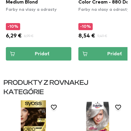
Medium Blond
Color Cream - 880 Da
Farby na vlasy a odrasty
Farby na vlasy a odrasty
Brown
-10%
-10%
6,29 €
6,99 €
8,54 €
9,49 €
Pridať
Pridať
PRODUKTY Z ROVNAKEJ
KATEGÓRIE