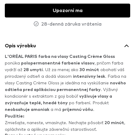
Upozorni ma
28-denná záruka vrátenia
Opis výrobku
L'ORÉAL PARIS farba na vlasy Casting Crème Gloss
ponúka
, pričom farba
polopermanentné farbenie vlasov
vydrží až
. Už za menej ako
obohatí váš
28 umytí
30 minút
prirodzený odtieň a dodá vlasom
. Farba na
intenzívny lesk
vlasy Casting Crème Gloss je ideálna na vyskúšanie
nového
. Výživný
odtieňa pred aplikáciou permanentnej farby
kondicionér s extraktom z goji bobúľ
vyživuje vlasy a
po farbení. Produkt
zvýrazňuje teplé, hnedé tóny
a má
.
neobsahuje amoniak
príjemnú vôňu
Použitie:
Zmiešajte, naneste, vmasírujte. Nechajte pôsobiť
,
20 minút
opláchnite a aplikujte záverečnú starostlivosť.