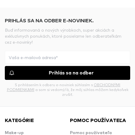
PRIHLÁS SA NA ODBER E-NOVINIEK.
Buď informovaná o nových výrobkoch, super akciách a
exkluzívnych ponukách, ktoré posielame len odberateľkám
cez e-novinky!
Prihlás sa na odber
S prihlásením k odberu e-noviniek súhlasím s
OBCHODNÝMI
PODMIENKAMI
a som si vedomý/á, že môj súhlas môžem kedykoľvek
zrušiť.
KATEGÓRIE
POMOC POUŽÍVATEĽA
Make-up
Pomoc používateľa