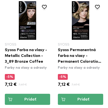
SYOSS
SYOSS
Syoss Farba na vlasy -
Syoss Permanentná
Metallic Collection -
farba na vlasy -
3_89 Bronze Coffee
Permanent Coloration -
Farby na vlasy a odrasty
Farby na vlasy a odrasty
7_1 Medium Blond
-5%
-5%
7,12 €
7,49 €
7,12 €
7,49 €
Pridať
Pridať