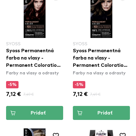
SYOSS
SYOSS
Syoss Permanentná
Syoss Permanentná
farba na vlasy -
farba na vlasy -
Permanent Coloration -
Permanent Coloration -
Farby na vlasy a odrasty
Farby na vlasy a odrasty
4_2 Mahogany Brown
4_1 Medium Brown
-5%
-5%
7,12 €
7,49 €
7,12 €
7,49 €
Pridať
Pridať