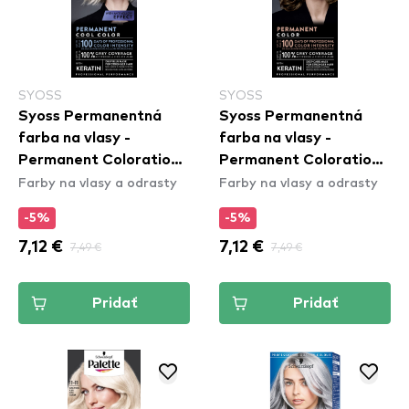
SYOSS
SYOSS
Syoss Permanentná
Syoss Permanentná
farba na vlasy -
farba na vlasy -
Permanent Coloration -
Permanent Coloration -
Farby na vlasy a odrasty
Farby na vlasy a odrasty
12_59 Cool Platinum
5_8 Hezelnut Brown
Blond
-5%
-5%
7,12 €
7,49 €
7,12 €
7,49 €
Pridať
Pridať