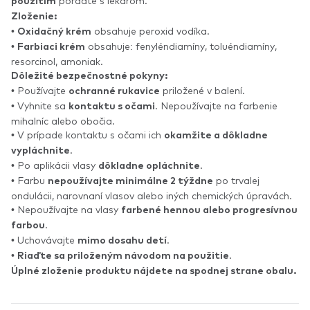
poraďte s lekárom.
použitím
Zloženie:
•
obsahuje peroxid vodíka.
Oxidačný krém
•
obsahuje: fenyléndiamíny, toluéndiamíny,
Farbiaci krém
resorcinol, amoniak.
Dôležité bezpečnostné pokyny:
• Používajte
priložené v balení.
ochranné rukavice
• Vyhnite sa
. Nepoužívajte na farbenie
kontaktu s očami
mihalníc alebo obočia.
• V prípade kontaktu s očami ich
okamžite a dôkladne
.
vypláchnite
• Po aplikácii vlasy
.
dôkladne opláchnite
• Farbu
po trvalej
nepoužívajte minimálne 2 týždne
ondulácii, narovnaní vlasov alebo iných chemických úpravách.
• Nepoužívajte na vlasy
farbené hennou alebo progresívnou
.
farbou
• Uchovávajte
.
mimo dosahu detí
•
.
Riaďte sa priloženým návodom na použitie
Úplné zloženie produktu nájdete na spodnej strane obalu.