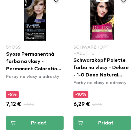
SYOSS
SCHWARZKOPF
PALETTE
Syoss Permanentná
Schwarzkopf Palette
farba na vlasy -
farba na vlasy - Deluxe
Permanent Coloration -
- 1-0 Deep Natural
Farby na vlasy a odrasty
7_5 Natural Ashy Blond
Farby na vlasy a odrasty
Black
-5%
-10%
7,12 €
7,49 €
6,29 €
6,99 €
Pridať
Pridať