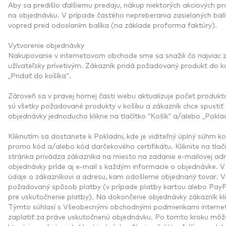
Aby sa predišlo ďalšiemu predaju, nákup niektorých akciových p
na objednávku. V prípade častého nepreberania zasielaných balí
vopred pred odoslaním balíka (na základe proforma faktúry).
Vytvorenie objednávky
Nakupovanie v internetovom obchode sme sa snažili čo najviac z
užívateľsky prívetivým. Zákazník pridá požadovaný produkt do koš
„Pridať do košíka“.
Zároveň sa v pravej hornej časti webu aktualizuje počet produkt
sú všetky požadované produkty v košíku a zákazník chce spustiť
objednávky jednoducho klikne na tlačítko "Košík" a/alebo „Pokla
Kliknutím sa dostanete k Pokladni, kde je viditeľný úplný súhrn k
promo kód a/alebo kód darčekového certifikátu. Kliknite na tla
stránka privádza zákazníka na miesto na zadanie e-mailovej ad
objednávky príde aj e-mail s každým informacie o objednávke. V
údaje o zákazníkovi a adresu, kam odošleme objednaný tovar. V 
požadovaný spôsob platby (v prípade platby kartou alebo Pay
pre uskutočnenie platby). Na dokončenie objednávky zákazník kli
Týmto súhlasí s Všeobecnými obchodnými podmienkami interne
zaplatiť za práve uskutočnenú objednávku. Po tomto kroku môžet