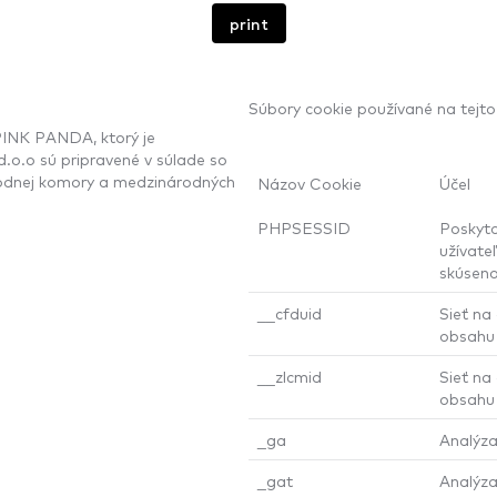
print
Súbory cookie používané na tejto
INK PANDA, ktorý je
d.o.o sú pripravené v súlade so
odnej komory a medzinárodných
Názov Cookie
Účel
PHPSESSID
Poskyto
užívateľ
skúseno
__cfduid
Sieť na
obsahu
__zlcmid
Sieť na
obsahu
_ga
Analýza
_gat
Analýza