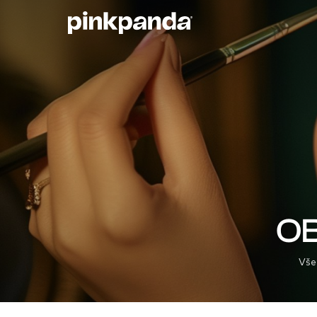
O
Vše