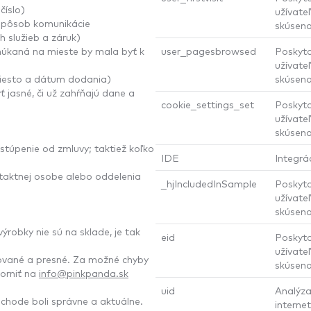
číslo)
užívateľ
y spôsob komunikácie
skúseno
h služieb a záruk)
núkaná na mieste by mala byť k
user_pagesbrowsed
Poskyto
užívateľ
miesto a dátum dodania)
skúseno
 jasné, či už zahŕňajú dane a
cookie_settings_set
Poskyto
užívateľ
skúseno
stúpenie od zmluvy; taktiež koľko
IDE
Integrá
ntaktnej osobe alebo oddelenia
_hjIncludedInSample
Poskyto
užívateľ
skúseno
robky nie sú na sklade, je tak
eid
Poskyto
užívateľ
zované a presné. Za možné chyby
skúseno
orniť na
info@pinkpanda.sk
uid
Analýza
chode boli správne a aktuálne.
interne