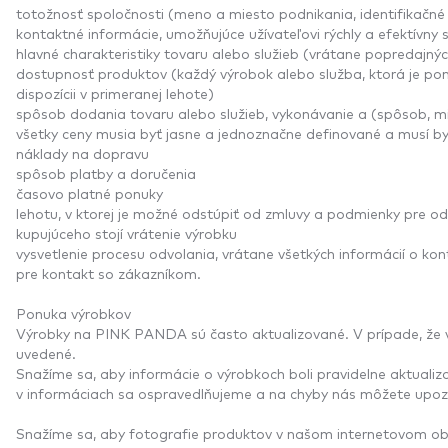
totožnosť spoločnosti (meno a miesto podnikania, identifikačné 
kontaktné informácie, umožňujúce užívateľovi rýchly a efektívn
hlavné charakteristiky tovaru alebo služieb (vrátane popredajnýc
dostupnosť produktov (každý výrobok alebo služba, ktorá je po
dispozícii v primeranej lehote)
spôsob dodania tovaru alebo služieb, vykonávanie a (spôsob, 
všetky ceny musia byť jasne a jednoznačne definované a musí byť
náklady na dopravu
spôsob platby a doručenia
časovo platné ponuky
lehotu, v ktorej je možné odstúpiť od zmluvy a podmienky pre od
kupujúceho stojí vrátenie výrobku
vysvetlenie procesu odvolania, vrátane všetkých informácií o ko
pre kontakt so zákazníkom.
Ponuka výrobkov
Výrobky na PINK PANDA sú často aktualizované. V prípade, že vý
uvedené.
Snažíme sa, aby informácie o výrobkoch boli pravidelne aktuali
v informáciach sa ospravedlňujeme a na chyby nás môžete upoz
Snažíme sa, aby fotografie produktov v našom internetovom ob