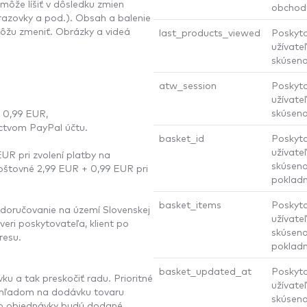
môže líšiť v dôsledku zmien
obchod
brazovky a pod.). Obsah a balenie
ôžu zmeniť. Obrázky a videá
last_products_viewed
Poskyto
užívateľ
skúseno
atw_session
Poskyto
užívateľ
skúseno
k 0,99 EUR,
íctvom PayPal účtu.
basket_id
Poskyto
užívateľ
UR pri zvolení platby na
skúseno
oštovné 2,99 EUR + 0,99 EUR pri
pokladn
basket_items
Poskyto
 doručovanie na území Slovenskej
užívateľ
veri poskytovateľa, klient po
skúseno
resu.
pokladn
basket_updated_at
Poskyto
u a tak preskočiť radu. Prioritné
užívateľ
vzhľadom na dodávku tovaru
skúseno
eto objednávky budú dodané