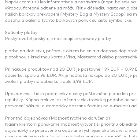
Napriek tomu sú len informatívne a nezáväzné (napr. balenie sa 
výrobcu, farebné odtiene sa môžu líšiť v dôsledku nastavenia o
našich balíčkov prekvapení (Mystery Bag a Mystery Scoop) sa m
obsahu a balenia týchto balíkových ponúk sú čisto symbolické.
Spôsoby platby
Poskytovateľ poskytuje nasledujúce spôsoby platby:
platba na dobierku, pričom je okrem balenia a dopravy doplato
platobnou s kreditnou kartou Visa, Mastercard alebo prostredn
Pri nákupe produktov nad 20 EUR je poštovné 1,99 EUR + 0,99 E
dobierku, spolu 2,98 EUR. Ak je hodnota nákupu do 20 EUR je p
zvolení platby na dobierku, spolu 3,98 EUR.
Upozornenie: Tieto podmienky a ceny poštovného platia len pre
republiky. Kúpna zmluva je uložená v elektronickej podobe na ser
potvrdení nákupu automaticky dostane faktúru na e-mailovú ad
Prioritná objednávka (Možnosť rýchleho doručenia)
Naším klientom ponúkame možnosť vytvoriť si prioritnú objednávk
objednávky sú pripravené a odoslané rýchlejšie ako bežné, ale 
prostredníctvom doručovacích služieb nemôžeme zaručiť, že ti