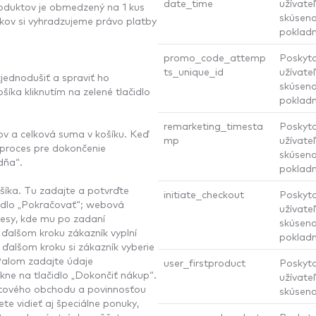
date_time
užívateľ
roduktov je obmedzený na 1 kus
skúseno
kov si vyhradzujeme právo platby
pokladn
promo_code_attemp
Poskyto
ts_unique_id
užívateľ
jednodušiť a spraviť ho
skúseno
íka kliknutím na zelené tlačidlo
pokladn
remarketing_timesta
Poskyto
ov a celková suma v košíku. Keď
mp
užívateľ
 proces pre dokončenie
skúseno
dňa“.
pokladn
ošíka. Tu zadajte a potvrďte
initiate_checkout
Poskyto
čidlo „Pokračovať“; webová
užívateľ
resy, kde mu po zadaní
skúseno
 ďalšom kroku zákazník vyplní
pokladn
ďalšom kroku si zákazník vyberie
Palom zadajte údaje
user_firstproduct
Poskyto
kne na tlačidlo „Dokončiť nákup“.
užívateľ
tového obchodu a povinnosťou
skúseno
e vidieť aj špeciálne ponuky,