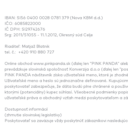
IBAN: SI56 0400 0028 0781 379 (Nova KBM d.d.)
IČO: 6085822000
IČ DPH: SI29742676
Srg: 2011/51055 - 11.1.2012, Okresný súd Celje
Riaditeľ: Matjaž Blatnik
tel. č.:
+420 910 880 727
Online obchod
www.pinkpanda.sk
(ďalej len "PINK PANDA" aleb
prevádzkuje slovinská spoločnosť Konverzija d.o.o (ďalej len "pos
PINK PANDA návštevník získa užívateľské meno, ktoré je zhodné
Užívateľské meno a heslo sú jednoznačne definované. Kupujúcim
poskytovateľ zabezpečuje, že dáta budú plne chránené a použív
ktorými (potenciálny) kupec súhlasí. Všeobecné podmienky pop
užívateľské práva a obchodný vzťah medzi poskytovateľom a z
Dostupnosť informácií
(zhrnutie slovinskej legislatívy)
Poskytovateľ sa zaväzuje vždy poskytnúť zákazníkovi nasledujúc