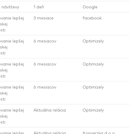
 návštevy
1 deň
Google
vanie lepšej
3 mesiace
facebook
skej
sti
vanie lepšej
6 mesiacov
Optimizely
skej
sti
vanie lepšej
6 mesiacov
Optimizely
skej
sti
vanie lepšej
6 mesiacov
Optimizely
skej
sti
vanie lepšej
Aktuálna relácia
Optimizely
skej
sti
vanie lepšej
Aktuálna relácia
Konverzija d.o.o.