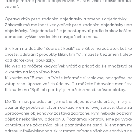
ktoré je možné pridať k objednávke. Ak si neželáte ďalšie prod
zavrieť.
Oprava chýb pred zadaním objednávky a zmenou objednávky
Zákazník má možnosť kedykoľvek pred zadaním objednávky upravi
objednávky. Najjednoduchšie je postupovať podľa krokov košíka 
pomocou vyššie uvedeného navigačného menu.
S klikom na tlačidlo "Zobraziť košík" sa vrátite na začiatok koší
chcete, odstrániť produkty kliknutím "x“, môžete tiež zmeniť al
kód darčekovej poukážky.
Na web sa môžete kedykoľvek vrátiť a pridať ďalšie množstvá 
kliknutím na logo vľavo hore.
Kliknutím na "E-mail“ a "Vaše informácie" v hlavnej navigačnej
vstup resp. úprava vašich údajov. Tu môžete ľubovoľne meniť sv
Kliknutím na "Spôsob platby" je možné zmeniť spôsob platby.
Do 15 minút po odoslaní je možné objednávku do určitej miery z
poznámky prostredníctvom odkazu v e-mailovej správe, ktorú zák
Spracovanie objednávky zostáva zadržané, kým nebude poznám
dôjsť k neskoršiemu odoslaniu. Poznámku kontrolujeme pri vybav
kontaktujeme zákazníka, ak je poznámka nejasná. Klient nám m
adresu
info@pinkpanda.sk
, v tomto prípade však objednávka n