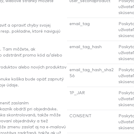
ukty, webové stránky môžete
user_secondproduct
Poskyto
užívateľ
skúseno
email_tag
Poskyto
ť a opraviť chyby svojej
užívateľ
resp. pokladne, ktoré navigujú
skúseno
email_tag_hash
Poskyto
ku. Tam môžete, ak
užívateľ
ebo odstrániť promo kód a/alebo
skúseno
produktov alebo nových produktov
email_tag_hash_sha2
Poskyto
56
užívateľ
 ponuke košíka bude opäť zapnutý
skúseno
oje údaje.
1P_JAR
Poskyto
užívateľ
meniť zaslaním
skúseno
azník obdrží pri objednávke.
ka skontrolovaná, takže môže
CONSENT
Poskyto
ovaní objednávky a tiež
užívateľ
ôže zmenu zaslať aj na e-mailovú
skúseno
ezostáva zadržaná, takže ak už