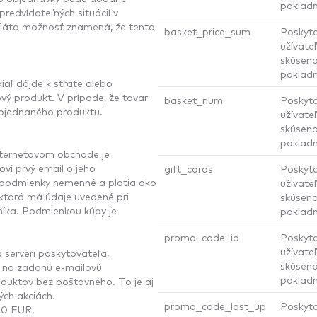
pokladn
redvídateľných situácií v
. Táto možnosť znamená, že tento
basket_price_sum
Poskyto
užívateľ
skúseno
pokladn
iaľ dôjde k strate alebo
vý produkt. V prípade, že tovar
basket_num
Poskyto
 objednaného produktu.
užívateľ
skúseno
pokladn
ternetovom obchode je
vi prvý email o jeho
gift_cards
Poskyto
 podmienky nemenné a platia ako
užívateľ
 ktorá má údaje uvedené pri
skúseno
níka. Podmienkou kúpy je
pokladn
promo_code_id
Poskyto
užívateľ
 serveri poskytovateľa,
skúseno
u na zadanú e-mailovú
pokladn
duktov bez poštovného. To je aj
ých akciách.
promo_code_last_up
Poskyto
150 EUR.