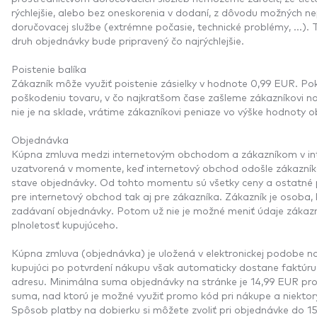
rýchlejšie, alebo bez oneskorenia v dodaní, z dôvodu možných nep
doručovacej službe (extrémne počasie, technické problémy, ...)
druh objednávky bude pripravený čo najrýchlejšie.
Poistenie balíka
Zákazník môže využiť poistenie zásielky v hodnote 0,99 EUR. Pok
poškodeniu tovaru, v čo najkratšom čase zašleme zákazníkovi no
nie je na sklade, vrátime zákazníkovi peniaze vo výške hodnoty
Objednávka
Kúpna zmluva medzi internetovým obchodom a zákazníkom v in
uzatvorená v momente, keď internetový obchod odošle zákazníko
stave objednávky. Od tohto momentu sú všetky ceny a ostatné
pre internetový obchod tak aj pre zákazníka. Zákazník je osoba,
zadávaní objednávky. Potom už nie je možné meniť údaje zákaz
plnoletosť kupujúceho.
Kúpna zmluva (objednávka) je uložená v elektronickej podobe na
kupujúci po potvrdení nákupu však automaticky dostane faktúr
adresu. Minimálna suma objednávky na stránke je 14,99 EUR pro
suma, nad ktorú je možné využiť promo kód pri nákupe a niektor
Spôsob platby na dobierku si môžete zvoliť pri objednávke do 