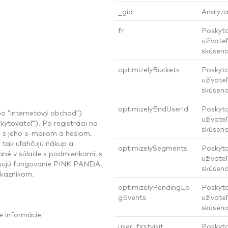
_gid
Analýza
fr
Poskyto
užívateľ
skúseno
optimizelyBuckets
Poskyto
užívateľ
skúseno
optimizelyEndUserId
Poskyto
o "internetový obchod")
užívateľ
kytovateľ"). Po registrácii na
skúseno
 s jeho e-mailom a heslom.
 tak uľahčujú nákup a
optimizelySegments
Poskyto
ané v súlade s podmienkami, s
užívateľ
isujú fungovanie PINK PANDA,
skúseno
ákazníkom.
optimizelyPendingLo
Poskyto
gEvents
užívateľ
skúseno
e informácie:
user_firstvisit
Poskyto