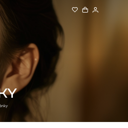
KY
ánky