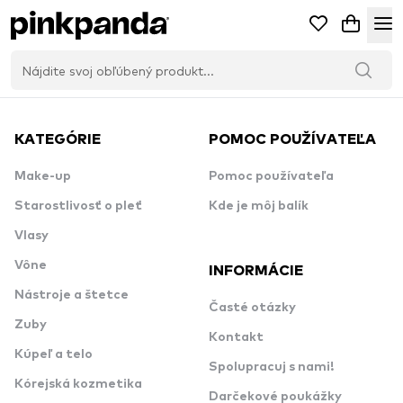
KATEGÓRIE
POMOC POUŽÍVATEĽA
Make-up
Pomoc používateľa
Starostlivosť o pleť
Kde je môj balík
Vlasy
Vône
INFORMÁCIE
Nástroje a štetce
Časté otázky
Zuby
Kontakt
Kúpeľ a telo
Spolupracuj s nami!
Kórejská kozmetika
Darčekové poukážky