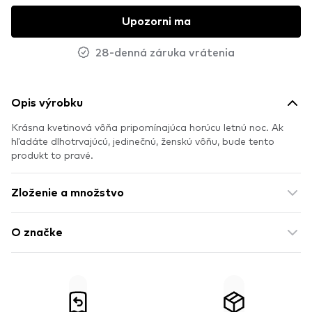
Upozorni ma
28-denná záruka vrátenia
Opis výrobku
Krásna
kvetinová
vôňa
pripomínajúca
horúcu
letnú
noc
.
Ak
hľadáte
dlhotrvajúcú
,
jedinečnú
,
ženskú
vôňu
,
bude
tento
produkt
to pravé
.
Zloženie a množstvo
O značke