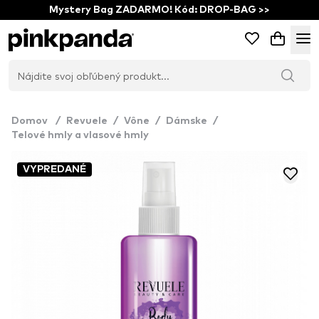
Mystery Bag ZADARMO! Kód: DROP-BAG >>
Domov
/
Revuele
/
Vône
/
Dámske
/
Telové hmly a vlasové hmly
VYPREDANÉ