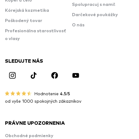
Kúpeľ a telo
Spolupracuj s nami!
Kórejská kozmetika
Darčekové poukážky
Poškodený tovar
O nás
Profesionálna starostlivosť
o vlasy
SLEDUJTE NÁS
Hodnotenie
4.5/5
od vyše 1000 spokojných zákazníkov
PRÁVNE UPOZORNENIA
Obchodné podmienky