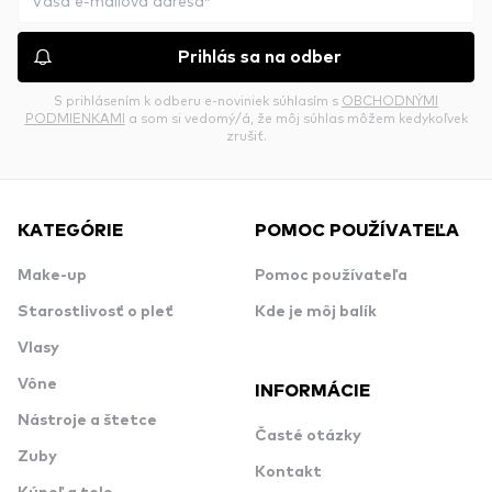
Prihlás sa na odber
S prihlásením k odberu e-noviniek súhlasím s
OBCHODNÝMI
PODMIENKAMI
a som si vedomý/á, že môj súhlas môžem kedykoľvek
zrušiť.
KATEGÓRIE
POMOC POUŽÍVATEĽA
Make-up
Pomoc používateľa
Starostlivosť o pleť
Kde je môj balík
Vlasy
Vône
INFORMÁCIE
Nástroje a štetce
Časté otázky
Zuby
Kontakt