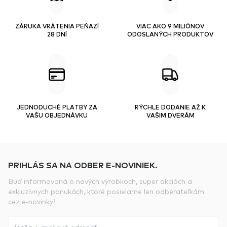
ZÁRUKA VRÁTENIA PEŇAZÍ
VIAC AKO 9 MILIÓNOV
28 DNÍ
ODOSLANÝCH PRODUKTOV
JEDNODUCHÉ PLATBY ZA
RÝCHLE DODANIE AŽ K
VAŠU OBJEDNÁVKU
VAŠIM DVERÁM
PRIHLÁS SA NA ODBER E-NOVINIEK.
Buď informovaná o nových výrobkoch, super akciách a
exkluzívnych ponukách, ktoré posielame len odberateľkám
cez e-novinky!