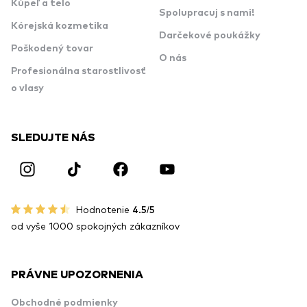
Kúpeľ a telo
Spolupracuj s nami!
Kórejská kozmetika
Darčekové poukážky
Poškodený tovar
O nás
Profesionálna starostlivosť
o vlasy
SLEDUJTE NÁS
Hodnotenie
4.5/5
od vyše 1000 spokojných zákazníkov
PRÁVNE UPOZORNENIA
Obchodné podmienky