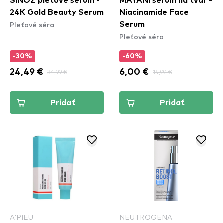
SiNOZ pleťové sérum -
MAYANI sérum na tvár -
24K Gold Beauty Serum
Niacinamide Face
Pleťové séra
Serum
Pleťové séra
-30%
-60%
24,49 €
34,99 €
6,00 €
14,99 €
Pridať
Pridať
A'PIEU
NEUTROGENA