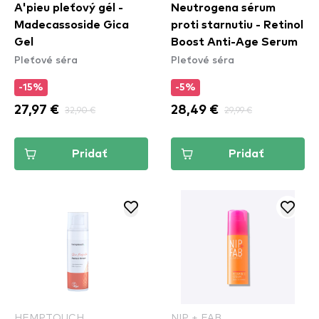
A'pieu pleťový gél -
Neutrogena sérum
Madecassoside Gica
proti starnutiu - Retinol
Gel
Boost Anti-Age Serum
Pleťové séra
Pleťové séra
-15%
-5%
27,97 €
32,90 €
28,49 €
29,99 €
Pridať
Pridať
HEMPTOUCH
NIP + FAB