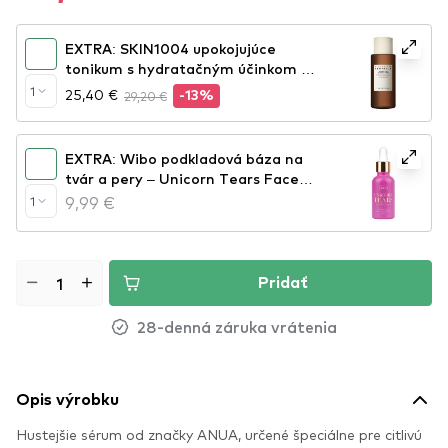
EXTRA: SKIN1004 upokojujúce
tonikum s hydratačným účinkom -
Madagascar Centella Probio-Cica
1
25,40 €
29,20 €
-13%
Essence Toner
EXTRA: Wibo podkladová báza na
tvár a pery – Unicorn Tears Face
And Lip Primer (CE288)
9,99 €
1
Pridať
28-denná záruka vrátenia
Opis výrobku
Hustejšie sérum od značky ANUA, určené špeciálne pre citlivú