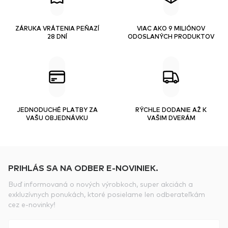
ZÁRUKA VRÁTENIA PEŇAZÍ
VIAC AKO 9 MILIÓNOV
28 DNÍ
ODOSLANÝCH PRODUKTOV
JEDNODUCHÉ PLATBY ZA
RÝCHLE DODANIE AŽ K
VAŠU OBJEDNÁVKU
VAŠIM DVERÁM
PRIHLÁS SA NA ODBER E-NOVINIEK.
Buď informovaná o nových výrobkoch, super akciách a
exkluzívnych ponukách, ktoré posielame len odberateľkám
cez e-novinky!