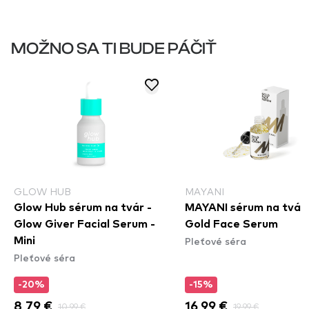
MOŽNO SA TI BUDE PÁČIŤ
GLOW HUB
MAYANI
Glow Hub sérum na tvár -
MAYANI sérum na tvár 
Glow Giver Facial Serum -
Gold Face Serum
Pleťové séra
Mini
Pleťové séra
-20%
-15%
8,79 €
10,99 €
16,99 €
19,99 €