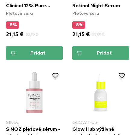
Clinical 12% Pure
Retinol Night Serum
Pleťové séra
Pleťové séra
Vitamin C Face
Brightening Serum
-8%
-8%
21,15 €
22,99 €
21,15 €
22,99 €
Pridať
Pridať
SINOZ
GLOW HUB
SiNOZ pleťové sérum -
Glow Hub výživné