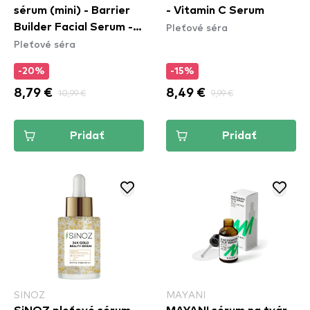
sérum (mini) - Barrier
- Vitamin C Serum
Pleťové séra
Builder Facial Serum -
Pleťové séra
Mini
-20%
-15%
8,79 €
10,99 €
8,49 €
9,99 €
Pridať
Pridať
SINOZ
MAYANI