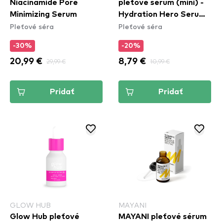
Niacinamide Pore
pleťové sérum (mini) -
Minimizing Serum
Hydration Hero Serum -
Pleťové séra
Pleťové séra
Mini
-30%
-20%
20,99 €
29,99 €
8,79 €
10,99 €
Pridať
Pridať
GLOW HUB
MAYANI
Glow Hub pleťové
MAYANI pleťové sérum