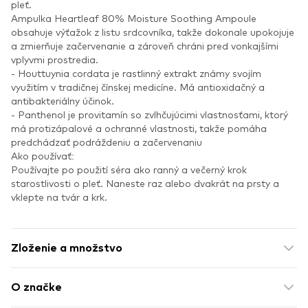
pleť.
Ampulka Heartleaf 80% Moisture Soothing Ampoule
obsahuje výťažok z listu srdcovníka, takže dokonale upokojuje
a zmierňuje začervenanie a zároveň chráni pred vonkajšími
vplyvmi prostredia.
- Houttuynia cordata je rastlinný extrakt známy svojím
využitím v tradičnej čínskej medicíne. Má antioxidačný a
antibakteriálny účinok.
- Panthenol je provitamín so zvlhčujúcimi vlastnosťami, ktorý
má protizápalové a ochranné vlastnosti, takže pomáha
predchádzať podráždeniu a začervenaniu
Ako používať:
Používajte po použití séra ako ranný a večerný krok
starostlivosti o pleť. Naneste raz alebo dvakrát na prsty a
vklepte na tvár a krk.
Zloženie a množstvo
O značke