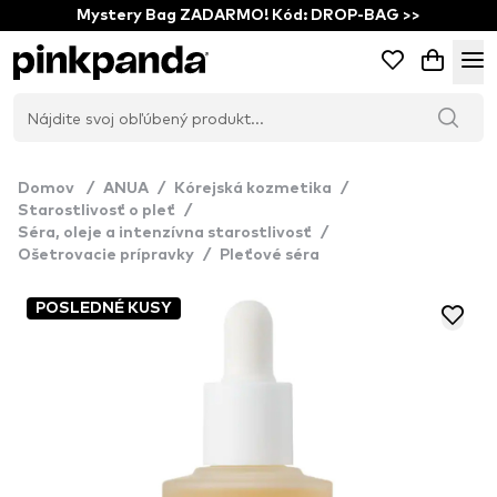
Mystery Bag ZADARMO! Kód: DROP-BAG >>
Domov
/
ANUA
/
Kórejská kozmetika
/
Starostlivosť o pleť
/
Séra, oleje a intenzívna starostlivosť
/
Ošetrovacie prípravky
/
Pleťové séra
POSLEDNÉ KUSY