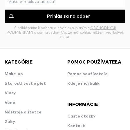
Prihlás sa na odber
S prihlásením k odberu e-noviniek súhlasím s
OBCHODNÝMI
PODMIENKAMI
a som si vedomý/á, že môj súhlas môžem kedykoľvek
zrušiť.
KATEGÓRIE
POMOC POUŽÍVATEĽA
Make-up
Pomoc používateľa
Starostlivosť o pleť
Kde je môj balík
Vlasy
Vône
INFORMÁCIE
Nástroje a štetce
Časté otázky
Zuby
Kontakt