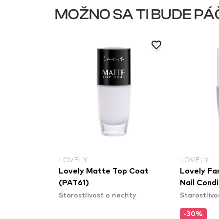
MOŽNO SA TI BUDE PÁ
LOVELY
LOVELY
Lovely Matte Top Coat
Lovely Fa
(PAT61)
Nail Cond
Starostlivosť o nechty
Starostlivo
-30%