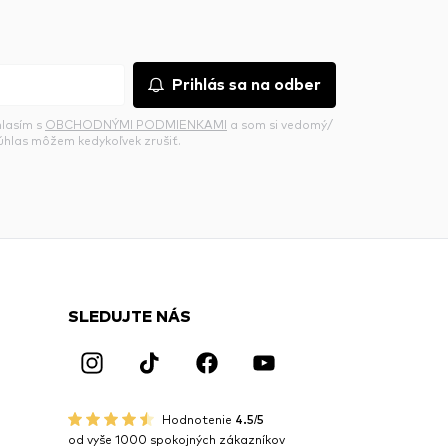
Prihlás sa na odber
hlasím s
OBCHODNÝMI PODMIENKAMI
a som si vedomý/
súhlas môžem kedykoľvek zrušiť.
SLEDUJTE NÁS
Hodnotenie
4.5/5
od vyše 1000 spokojných zákazníkov