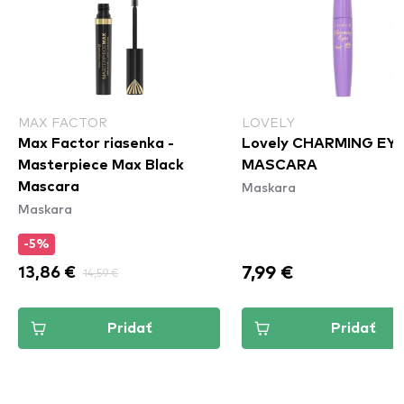
MAX FACTOR
LOVELY
Max Factor riasenka -
Lovely CHARMING EY
Masterpiece Max Black
MASCARA
Maskara
Mascara
Maskara
-5%
7,99 €
13,86 €
14,59 €
Pridať
Pridať