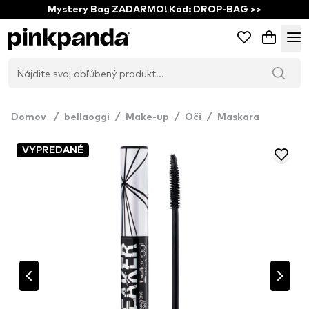
Mystery Bag ZADARMO! Kód: DROP-BAG >>
Domov
/
bellaoggi
/
Make-up
/
Oči
/
Maskara
VYPREDANÉ