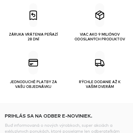
ZÁRUKA VRÁTENIA PEŇAZÍ
VIAC AKO 9 MILIÓNOV
28 DNÍ
ODOSLANÝCH PRODUKTOV
JEDNODUCHÉ PLATBY ZA
RÝCHLE DODANIE AŽ K
VAŠU OBJEDNÁVKU
VAŠIM DVERÁM
PRIHLÁS SA NA ODBER E-NOVINIEK.
Buď informovaná o nových výrobkoch, super akciách a
exkluzívnych ponukách, ktoré posielame len odberateľkám