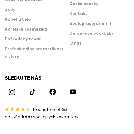
Časté otázky
Zuby
Kontakt
Kúpeľ a telo
Spolupracuj s nami!
Kórejská kozmetika
Darčekové poukážky
Poškodený tovar
O nás
Profesionálna starostlivosť
o vlasy
SLEDUJTE NÁS
Hodnotenie
4.5/5
od vyše 1000 spokojných zákazníkov