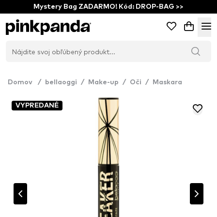
Mystery Bag ZADARMO! Kód: DROP-BAG >>
Domov
/
bellaoggi
/
Make-up
/
Oči
/
Maskara
VYPREDANÉ