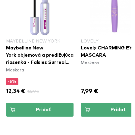
MAYBELLINE NEW YORK
LOVELY
Maybelline New
Lovely CHARMING EY
York objemová a predlžujúca
MASCARA
Maskara
riasenka - Falsies Surreal
Maskara
Mascara
-5%
7,99 €
12,34 €
12,99 €
Pridať
Pridať