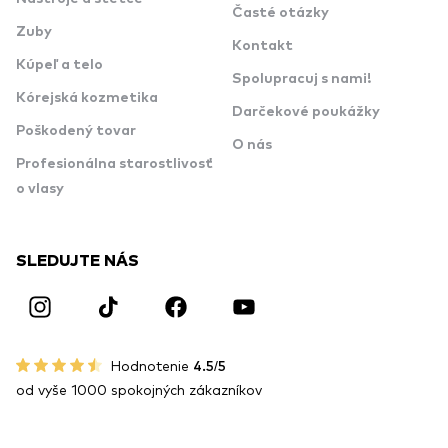
Časté otázky
Zuby
Kontakt
Kúpeľ a telo
Spolupracuj s nami!
Kórejská kozmetika
Darčekové poukážky
Poškodený tovar
O nás
Profesionálna starostlivosť
o vlasy
SLEDUJTE NÁS
Hodnotenie
4.5/5
od vyše 1000 spokojných zákazníkov