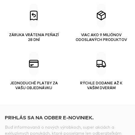
ZÁRUKA VRÁTENIA PEŇAZÍ
VIAC AKO 9 MILIÓNOV
28 DNÍ
ODOSLANÝCH PRODUKTOV
JEDNODUCHÉ PLATBY ZA
RÝCHLE DODANIE AŽ K
VAŠU OBJEDNÁVKU
VAŠIM DVERÁM
PRIHLÁS SA NA ODBER E-NOVINIEK.
Buď informovaná o nových výrobkoch, super akciách a
exkluzívnych ponukách, ktoré posielame len odberateľkám