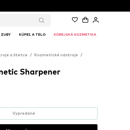
ZUBY
KÚPEĽ A TELO
KÓREJSKÁ KOZMETIKA
roje a štetce
/
Kozmetické nástroje
/
etic Sharpener
Vypredané