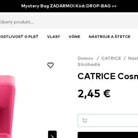
Mystery Bag ZADARMO! Kód: DROP-BAG >>
OSTLIVOSŤ O PLEŤ
VLASY
VÔNE
NÁSTROJE A ŠTETCE
Domov
/
CATRICE
/
Nást
Strúhadlá
CATRICE Cosm
2,45 €