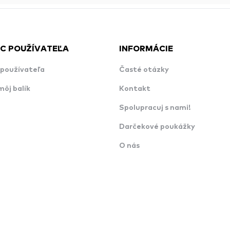
C POUŽÍVATEĽA
INFORMÁCIE
používateľa
Časté otázky
môj balík
Kontakt
Spolupracuj s nami!
Darčekové poukážky
O nás