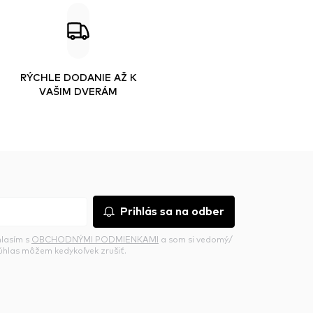
RÝCHLE DODANIE AŽ K
VAŠIM DVERÁM
Prihlás sa na odber
hlasím s
OBCHODNÝMI PODMIENKAMI
a som si vedomý/
súhlas môžem kedykoľvek zrušiť.