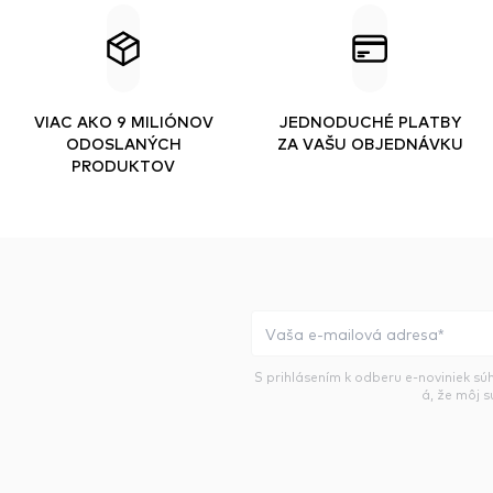
VIAC AKO 9 MILIÓNOV
JEDNODUCHÉ PLATBY
ODOSLANÝCH
ZA VAŠU OBJEDNÁVKU
PRODUKTOV
S prihlásením k odberu e-noviniek sú
á, že môj 