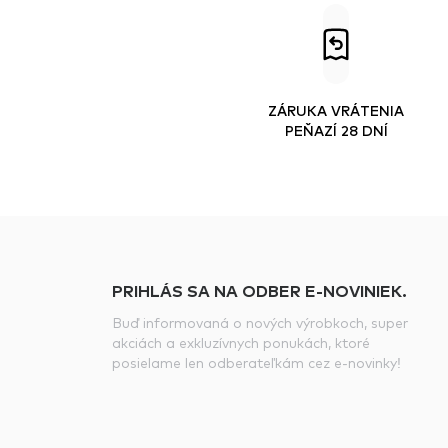
ZÁRUKA VRÁTENIA
PEŇAZÍ 28 DNÍ
PRIHLÁS SA NA ODBER E-NOVINIEK.
Buď informovaná o nových výrobkoch, super
akciách a exkluzívnych ponukách, ktoré
posielame len odberateľkám cez e-novinky!