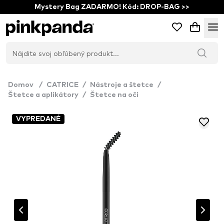
Mystery Bag ZADARMO! Kód: DROP-BAG >>
Domov
/
CATRICE
/
Nástroje a štetce
/
Štetce a aplikátory
/
Štetce na oči
VYPREDANÉ