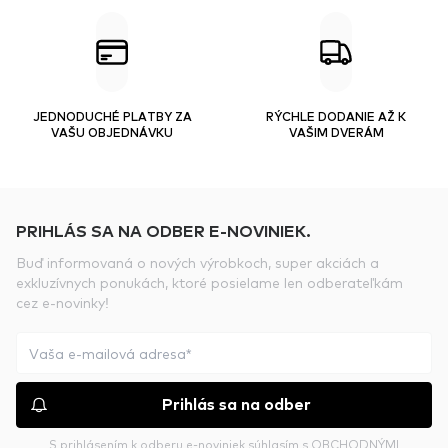
JEDNODUCHÉ PLATBY ZA
RÝCHLE DODANIE AŽ K
VAŠU OBJEDNÁVKU
VAŠIM DVERÁM
PRIHLÁS SA NA ODBER E-NOVINIEK.
Buď informovaná o nových výrobkoch, super akciách a
exkluzívnych ponukách, ktoré posielame len odberateľkám
cez e-novinky!
Prihlás sa na odber
S prihlásením k odberu e-noviniek súhlasím s
OBCHODNÝMI