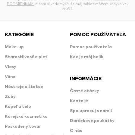
PODMIENKAMI
a som si vedomý/á, že môj súhlas môžem kedykoľvek
zrušiť.
KATEGÓRIE
POMOC POUŽÍVATEĽA
Make-up
Pomoc používateľa
Starostlivosť o pleť
Kde je môj balík
Vlasy
Vône
INFORMÁCIE
Nástroje a štetce
Časté otázky
Zuby
Kontakt
Kúpeľ a telo
Spolupracuj s nami!
Kórejská kozmetika
Darčekové poukážky
Poškodený tovar
O nás