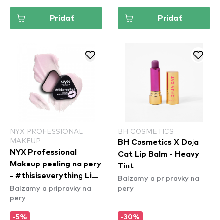
Pridať
Pridať
NYX PROFESSIONAL
BH COSMETICS
MAKEUP
BH Cosmetics X Doja
NYX Professional
Cat Lip Balm - Heavy
Makeup peeling na pery
Tint
- #thisiseverything Lip
Balzamy a prípravky na
Balzamy a prípravky na
pery
Scrub
pery
-5%
-30%