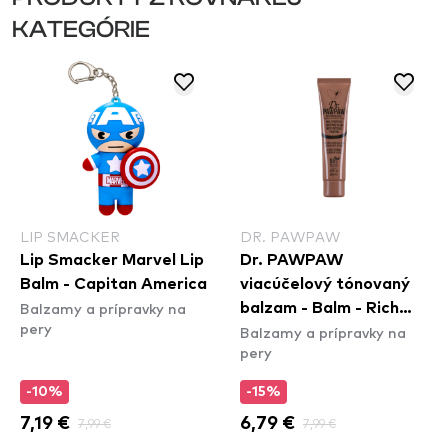
KATEGÓRIE
LIP SMACKER
DR. PAWPAW
Lip Smacker Marvel Lip
Dr. PAWPAW
Balm - Capitan America
viacúčelový tónovaný
Balzamy a prípravky na
balzam - Balm - Rich
pery
Balzamy a prípravky na
Mocha
pery
-10%
-15%
7,19 €
7,99 €
6,79 €
7,99 €