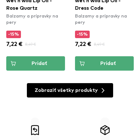
wet n wild Lip Oil -
wet n wild Lip Oil -
Rose Quartz
Dress Code
Balzamy a prípravky na
Balzamy a prípravky na
pery
pery
-15%
-15%
7,22 €
8,49 €
7,22 €
8,49 €
Pridať
Pridať
Zobraziť všetky produkty