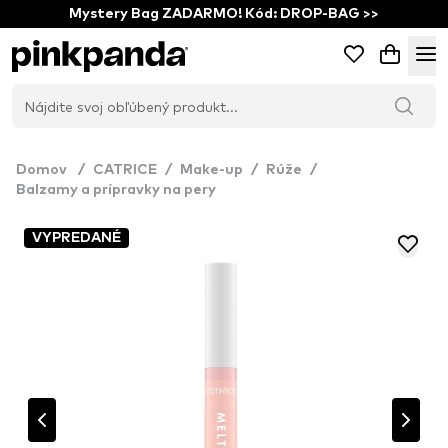
Mystery Bag ZADARMO! Kód: DROP-BAG >>
Domov
/
CATRICE
/
Make-up
/
Rúže
/
Balzamy a prípravky na pery
VYPREDANÉ