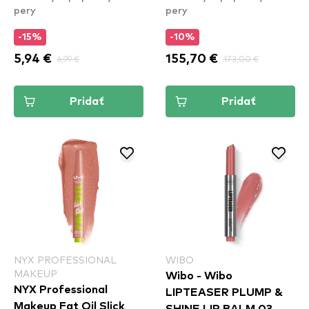
pery
pery
-15%
-10%
5,94 €
6,99 €
155,70 €
173,00 €
Pridať
Pridať
NYX PROFESSIONAL
WIBO
MAKEUP
Wibo - Wibo
NYX Professional
LIPTEASER PLUMP &
Makeup Fat Oil Slick