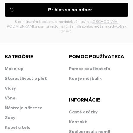
Prihlás sa na odber
S prihlásením k odberu e-noviniek súhlasím s
OBCHODNÝMI
PODMIENKAMI
a som si vedomý/á, že môj súhlas môžem kedykoľvek
zrušiť.
KATEGÓRIE
POMOC POUŽÍVATEĽA
Make-up
Pomoc používateľa
Starostlivosť o pleť
Kde je môj balík
Vlasy
Vône
INFORMÁCIE
Nástroje a štetce
Časté otázky
Zuby
Kontakt
Kúpeľ a telo
Spolupracuj s nami!