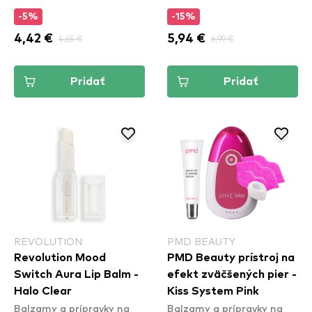
-5%
-15%
4,42 €
4,65 €
5,94 €
6,99 €
Pridať
Pridať
REVOLUTION
PMD BEAUTY
Revolution Mood
PMD Beauty prístroj na
Switch Aura Lip Balm -
efekt zväčšených pier -
Halo Clear
Kiss System Pink
Balzamy a prípravky na
Balzamy a prípravky na