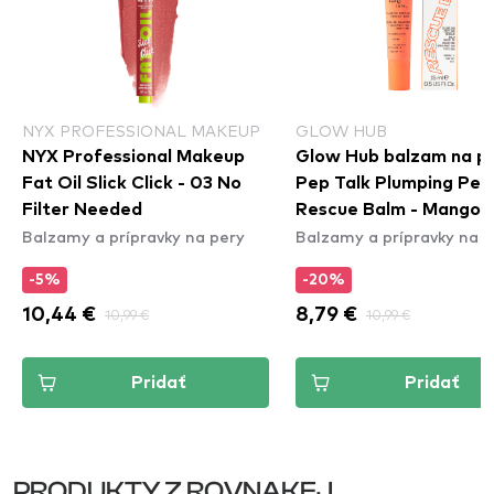
NYX PROFESSIONAL MAKEUP
GLOW HUB
NYX Professional Makeup
Glow Hub balzam na pe
Fat Oil Slick Click - 03 No
Pep Talk Plumping Pep
Filter Needed
Rescue Balm - Mango
Balzamy a prípravky na pery
Balzamy a prípravky na p
-5%
-20%
10,44 €
10,99 €
8,79 €
10,99 €
Pridať
Pridať
PRODUKTY Z ROVNAKEJ