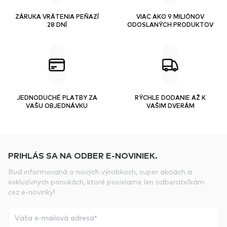
ZÁRUKA VRÁTENIA PEŇAZÍ
VIAC AKO 9 MILIÓNOV
28 DNÍ
ODOSLANÝCH PRODUKTOV
JEDNODUCHÉ PLATBY ZA
RÝCHLE DODANIE AŽ K
VAŠU OBJEDNÁVKU
VAŠIM DVERÁM
PRIHLÁS SA NA ODBER E-NOVINIEK.
Buď informovaná o nových výrobkoch, super akciách a
exkluzívnych ponukách, ktoré posielame len odberateľkám
cez e-novinky!