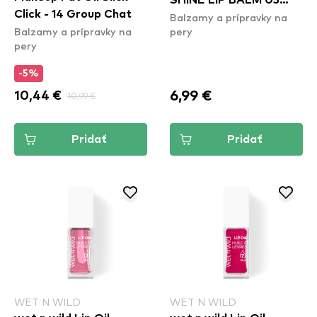
SHINE LIP BALM 03
Click - 14 Group Chat
Balzamy a prípravky na
Cayenne Kiss
Balzamy a prípravky na
pery
pery
-5%
6,99 €
10,44 €
10,99 €
Pridať
Pridať
WET N WILD
WET N WILD