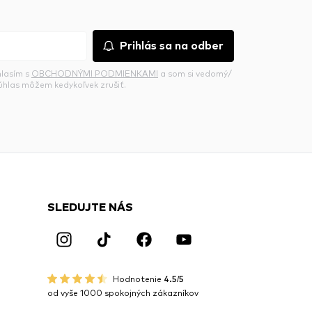
Prihlás sa na odber
hlasím s
OBCHODNÝMI PODMIENKAMI
a som si vedomý/
súhlas môžem kedykoľvek zrušiť.
SLEDUJTE NÁS
Hodnotenie
4.5/5
od vyše 1000 spokojných zákazníkov