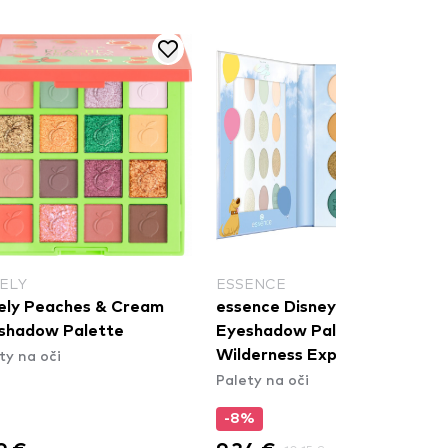
ENCE
CATRICE
ence Disney Pixar Up
CATRICE Generation Joy
shadow Palette - 02
Eyeshadow Palette - C01
derness Explorer
Show It Off
ty na oči
Palety na oči
%
-5%