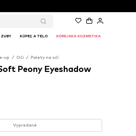
ZUBY
KÚPEĽ A TELO
KÓREJSKÁ KOZMETIKA
e-up
/
Oči
/
Palety na oči
Soft Peony Eyeshadow
Vypredané