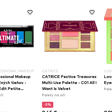
LOVELY
ESS
estive Treasures
Lovely Peaches & Cream
ess
Palette - C01 All I
Eyeshadow Palette
Eye
Palety na oči
elvet
Wil
či
Pale
-8