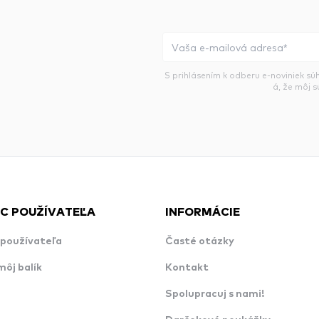
S prihlásením k odberu e-noviniek sú
á, že môj 
C POUŽÍVATEĽA
INFORMÁCIE
používateľa
Časté otázky
môj balík
Kontakt
Spolupracuj s nami!