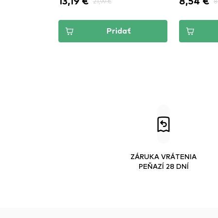
8,54 €
9,45 €
8,99 €
9,
dať
Pridať
ZÁRUKA VRÁTENIA
PEŇAZÍ 28 DNÍ