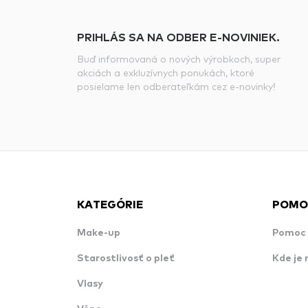
PRIHLÁS SA NA ODBER E-NOVINIEK.
Buď informovaná o nových výrobkoch, super
akciách a exkluzívnych ponukách, ktoré
posielame len odberateľkám cez e-novinky!
KATEGÓRIE
POMO
Make-up
Pomoc 
Starostlivosť o pleť
Kde je 
Vlasy