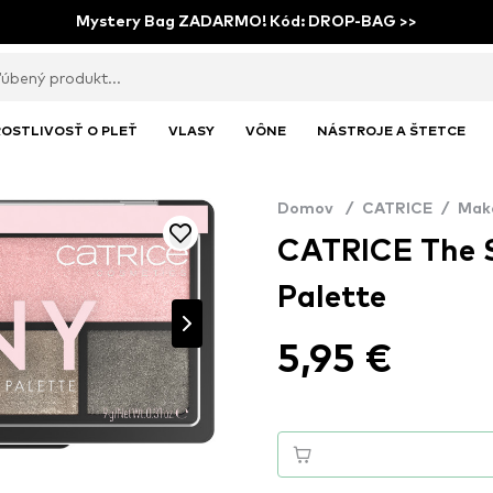
Mystery Bag ZADARMO! Kód: DROP-BAG >>
OSTLIVOSŤ O PLEŤ
VLASY
VÔNE
NÁSTROJE A ŠTETCE
Domov
/
CATRICE
/
Mak
CATRICE The 
Palette
5,95 €