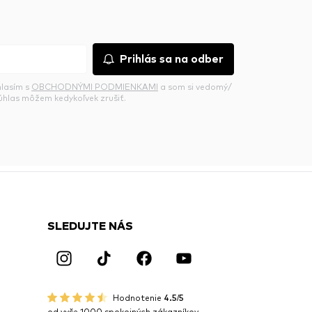
Prihlás sa na odber
hlasím s
OBCHODNÝMI PODMIENKAMI
a som si vedomý/
súhlas môžem kedykoľvek zrušiť.
SLEDUJTE NÁS
Hodnotenie
4.5/5
od vyše 1000 spokojných zákazníkov