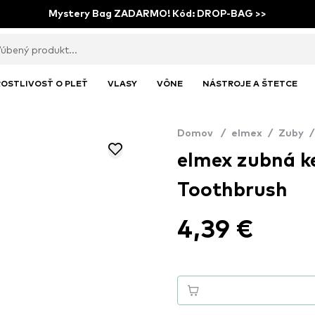
Mystery Bag ZADARMO! Kód: DROP-BAG >>
OSTLIVOSŤ O PLEŤ
VLASY
VÔNE
NÁSTROJE A ŠTETCE
Domov
/
elmex
/
Zuby
/
elmex zubná ke
Toothbrush
4,39 €