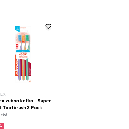
EX
ex zubná kefka - Super
t Tootbrush 3 Pack
ické
%