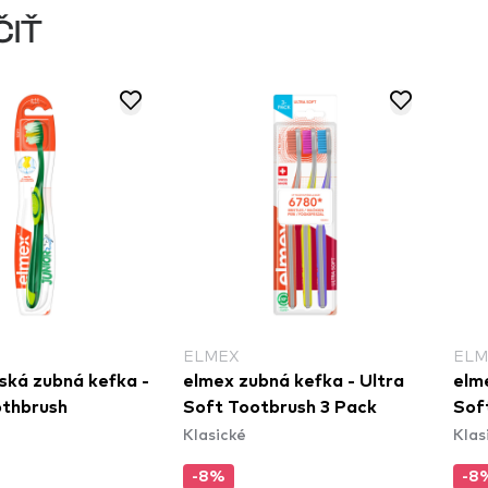
ČIŤ
ELMEX
ELM
ská zubná kefka -
elmex zubná kefka - Ultra
elm
othbrush
Soft Tootbrush 3 Pack
Sof
Klasické
Klas
-8%
-8