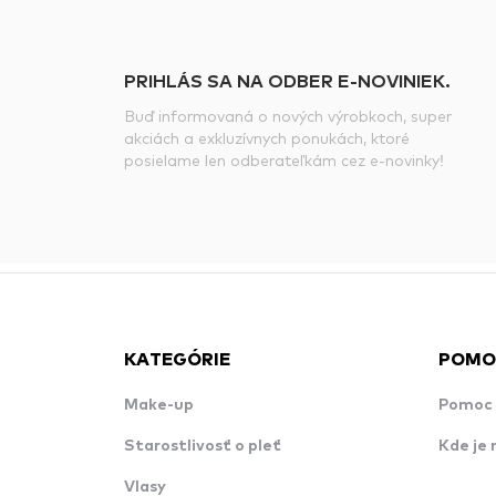
PRIHLÁS SA NA ODBER E-NOVINIEK.
Buď informovaná o nových výrobkoch, super
akciách a exkluzívnych ponukách, ktoré
posielame len odberateľkám cez e-novinky!
KATEGÓRIE
POMO
Make-up
Pomoc 
Starostlivosť o pleť
Kde je 
Vlasy