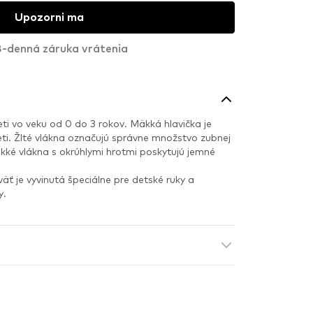
Upozorni ma
-denná záruka vrátenia
i vo veku od 0 do 3 rokov. Mäkká hlavička je
ti. Žlté vlákna označujú správne množstvo zubnej
äkké vlákna s okrúhlymi hrotmi poskytujú jemné
ť je vyvinutá špeciálne pre detské ruky a
y.