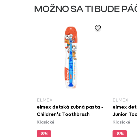
MOŽNO SA TI BUDE PÁ
ELMEX
ELMEX
elmex detská zubná pasta -
elmex det
Children's Toothbrush
Junior To
Klasické
Klasické
-8%
-8%