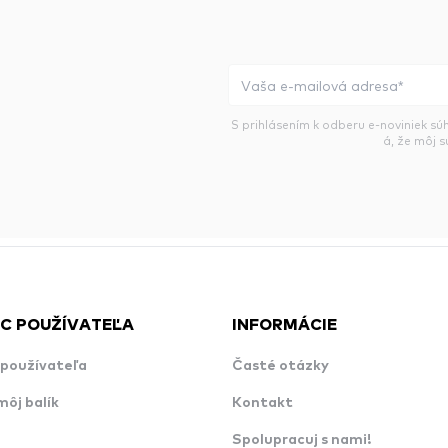
S prihlásením k odberu e-noviniek sú
á, že môj 
C POUŽÍVATEĽA
INFORMÁCIE
používateľa
Časté otázky
môj balík
Kontakt
Spolupracuj s nami!