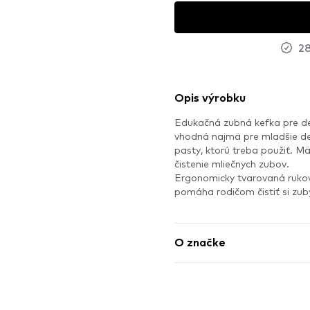
28
Opis výrobku
Edukačná zubná kefka pre det
vhodná najmä pre mladšie de
pasty, ktorú treba použiť. M
čistenie mliečnych zubov.
Ergonomicky tvarovaná rukovä
pomáha rodičom čistiť si zub
O značke