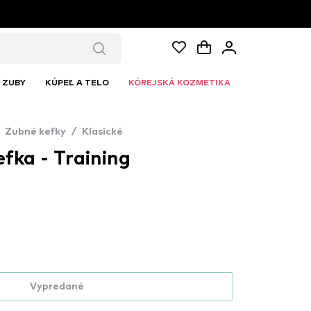
ZUBY
KÚPEĽ A TELO
KÓREJSKÁ KOZMETIKA
Zubné kefky
/
Klasické
fka - Training
Vypredané