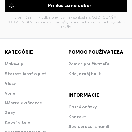
Prihlás sa na odber
S prihlásením k odberu e-noviniek súhlasím s
OBCHODNÝMI
PODMIENKAMI
a som si vedomý/á, že môj súhlas môžem kedykoľvek
zrušiť.
KATEGÓRIE
POMOC POUŽÍVATEĽA
Make-up
Pomoc používateľa
Starostlivosť o pleť
Kde je môj balík
Vlasy
Vône
INFORMÁCIE
Nástroje a štetce
Časté otázky
Zuby
Kontakt
Kúpeľ a telo
Spolupracuj s nami!