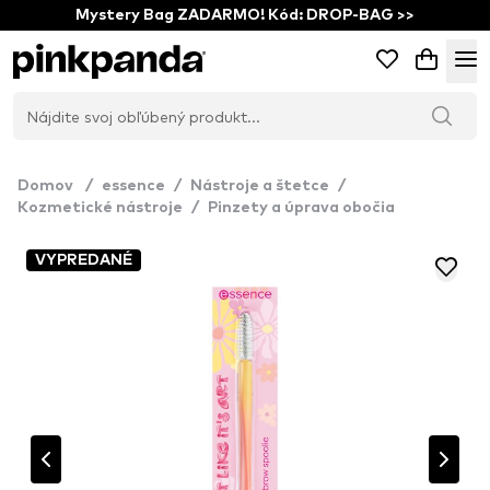
Mystery Bag ZADARMO! Kód: DROP-BAG >>
Domov
/
essence
/
Nástroje a štetce
/
Kozmetické nástroje
/
Pinzety a úprava obočia
VYPREDANÉ