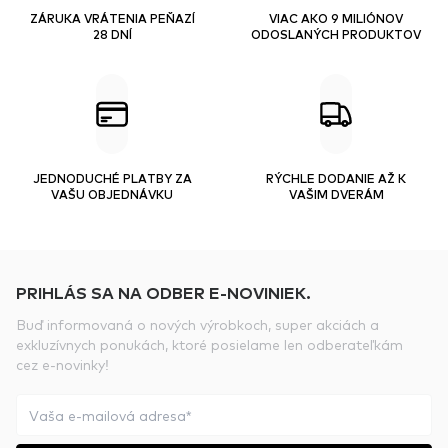
ZÁRUKA VRÁTENIA PEŇAZÍ
VIAC AKO 9 MILIÓNOV
28 DNÍ
ODOSLANÝCH PRODUKTOV
JEDNODUCHÉ PLATBY ZA
RÝCHLE DODANIE AŽ K
VAŠU OBJEDNÁVKU
VAŠIM DVERÁM
PRIHLÁS SA NA ODBER E-NOVINIEK.
Buď informovaná o nových výrobkoch, super akciách a
exkluzívnych ponukách, ktoré posielame len odberateľkám
cez e-novinky!