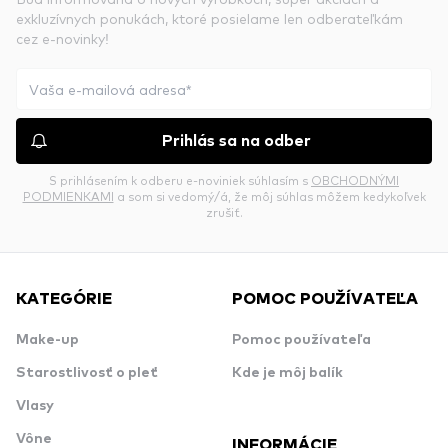
exkluzívnych ponukách, ktoré posielame len odberateľkám
cez e-novinky!
Prihlás sa na odber
S prihlásením k odberu e-noviniek súhlasím s
OBCHODNÝMI
PODMIENKAMI
a som si vedomý/á, že môj súhlas môžem kedykoľvek
zrušiť.
KATEGÓRIE
POMOC POUŽÍVATEĽA
Make-up
Pomoc používateľa
Starostlivosť o pleť
Kde je môj balík
Vlasy
Vône
INFORMÁCIE