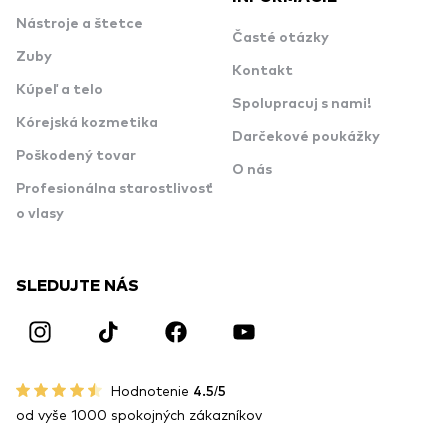
Nástroje a štetce
Časté otázky
Zuby
Kontakt
Kúpeľ a telo
Spolupracuj s nami!
Kórejská kozmetika
Darčekové poukážky
Poškodený tovar
O nás
Profesionálna starostlivosť
o vlasy
SLEDUJTE NÁS
Hodnotenie
4.5/5
od vyše 1000 spokojných zákazníkov