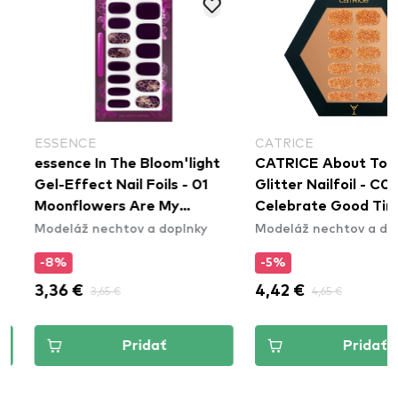
ESSENCE
CATRICE
essence In The Bloom'light
CATRICE About Tonigh
Gel-Effect Nail Foils - 01
Glitter Nailfoil - C02
Moonflowers Are My
Celebrate Good Times
Modeláž nechtov a doplnky
Modeláž nechtov a dopln
Favorite
-8%
-5%
3,36 €
3,65 €
4,42 €
4,65 €
Pridať
Pridať