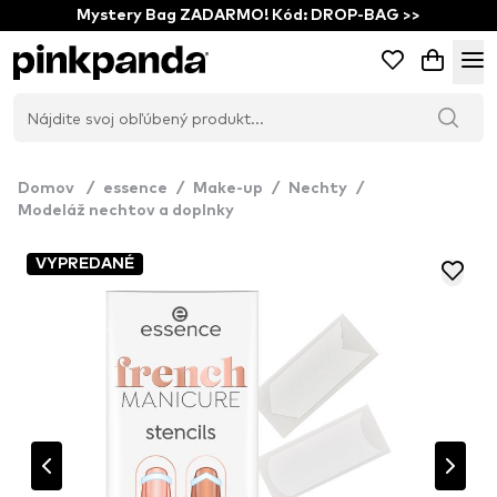
Mystery Bag ZADARMO! Kód: DROP-BAG >>
Domov
/
essence
/
Make-up
/
Nechty
/
Modeláž nechtov a doplnky
VYPREDANÉ