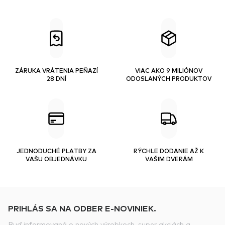
ZÁRUKA VRÁTENIA PEŇAZÍ
VIAC AKO 9 MILIÓNOV
28 DNÍ
ODOSLANÝCH PRODUKTOV
JEDNODUCHÉ PLATBY ZA
RÝCHLE DODANIE AŽ K
VAŠU OBJEDNÁVKU
VAŠIM DVERÁM
PRIHLÁS SA NA ODBER E-NOVINIEK.
Buď informovaná o nových výrobkoch, super akciách a