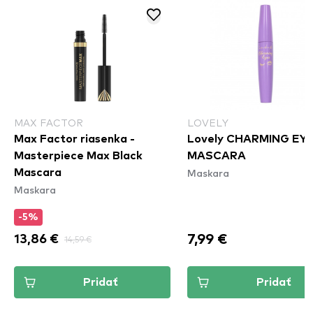
MAX FACTOR
LOVELY
Max Factor riasenka -
Lovely CHARMING EY
Masterpiece Max Black
MASCARA
Maskara
Mascara
Maskara
-5%
7,99 €
13,86 €
14,59 €
Pridať
Pridať