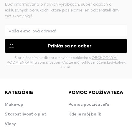
Buď informovaná o nových výrobkoch, super akciách a
exkluzívnych ponukách, ktoré posielame len odberateľkám
cez e-novinky!
Prihlás sa na odber
S prihlásením k odberu e-noviniek súhlasím s
OBCHODNÝMI
PODMIENKAMI
a som si vedomý/á, že môj súhlas môžem kedykoľvek
zrušiť.
KATEGÓRIE
POMOC POUŽÍVATEĽA
Make-up
Pomoc používateľa
Starostlivosť o pleť
Kde je môj balík
Vlasy