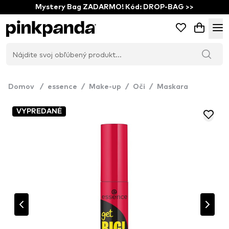
Mystery Bag ZADARMO! Kód: DROP-BAG >>
Domov
/
essence
/
Make-up
/
Oči
/
Maskara
VYPREDANÉ