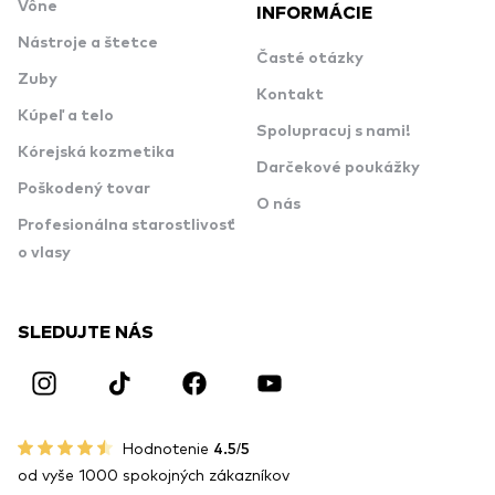
Vône
INFORMÁCIE
Nástroje a štetce
Časté otázky
Zuby
Kontakt
Kúpeľ a telo
Spolupracuj s nami!
Kórejská kozmetika
Darčekové poukážky
Poškodený tovar
O nás
Profesionálna starostlivosť
o vlasy
SLEDUJTE NÁS
Hodnotenie
4.5/5
od vyše 1000 spokojných zákazníkov