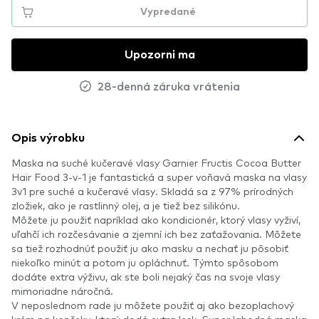
Vypredané
Upozorni ma
28-denná záruka vrátenia
Opis výrobku
Maska na suché kučeravé vlasy Garnier Fructis Cocoa Butter
Hair Food 3-v-1 je fantastická a super voňavá maska ​​na vlasy
3v1 pre suché a kučeravé vlasy. Skladá sa z 97% prírodných
zložiek, ako je rastlinný olej, a je tiež bez silikónu.
Môžete ju použiť napríklad ako kondicionér, ktorý vlasy vyživí,
uľahčí ich rozčesávanie a zjemní ich bez zaťažovania. Môžete
sa tiež rozhodnúť použiť ju ako masku a nechať ju pôsobiť
niekoľko minút a potom ju opláchnuť. Týmto spôsobom
dodáte extra výživu, ak ste boli nejaký čas na svoje vlasy
mimoriadne náročná.
V neposlednom rade ju môžete použiť aj ako bezoplachový