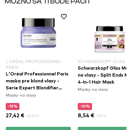
MOŽNO SA TI BUDE PÁČIŤ
L'ORÉAL PROFESSIONNEL
SCHWARZKOPF GLISS
PARIS
Schwarzkopf Gliss Ma
L'Oréal Professionnel Paris
na vlasy - Split Ends M
maska pre blond vlasy -
4-In-1 Hair Mask
Serie Expert Blondifier
Masky na vlasy
Masky na vlasy
Mask
-15%
-10%
27,42 €
32,26 €
8,54 €
9,49 €