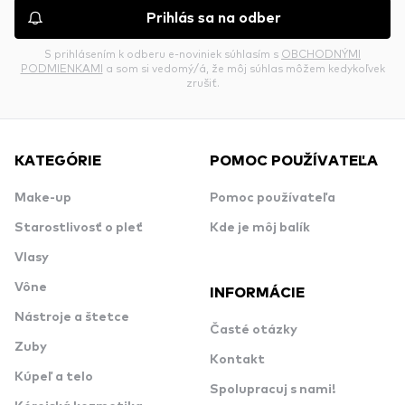
Prihlás sa na odber
S prihlásením k odberu e-noviniek súhlasím s
OBCHODNÝMI
PODMIENKAMI
a som si vedomý/á, že môj súhlas môžem kedykoľvek
zrušiť.
KATEGÓRIE
POMOC POUŽÍVATEĽA
Make-up
Pomoc používateľa
Starostlivosť o pleť
Kde je môj balík
Vlasy
Vône
INFORMÁCIE
Nástroje a štetce
Časté otázky
Zuby
Kontakt
Kúpeľ a telo
Spolupracuj s nami!