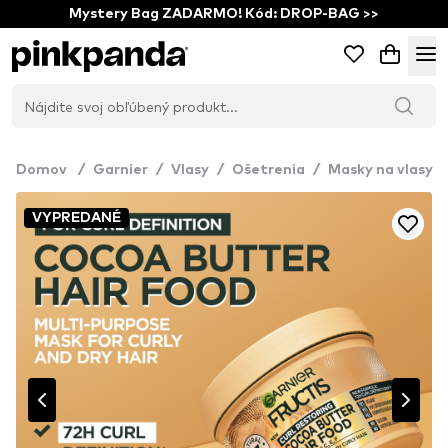
Mystery Bag ZADARMO! Kód: DROP-BAG >>
Domov
/
Garnier
/
Vlasy
/
Ošetrenia
/
Masky na vlasy
VYPREDANÉ