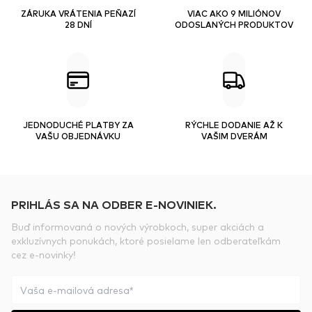
ZÁRUKA VRÁTENIA PEŇAZÍ
VIAC AKO 9 MILIÓNOV
28 DNÍ
ODOSLANÝCH PRODUKTOV
JEDNODUCHÉ PLATBY ZA
RÝCHLE DODANIE AŽ K
VAŠU OBJEDNÁVKU
VAŠIM DVERÁM
PRIHLÁS SA NA ODBER E-NOVINIEK.
Buď informovaná o nových výrobkoch, super akciách a
exkluzívnych ponukách, ktoré posielame len odberateľkám
cez e-novinky!