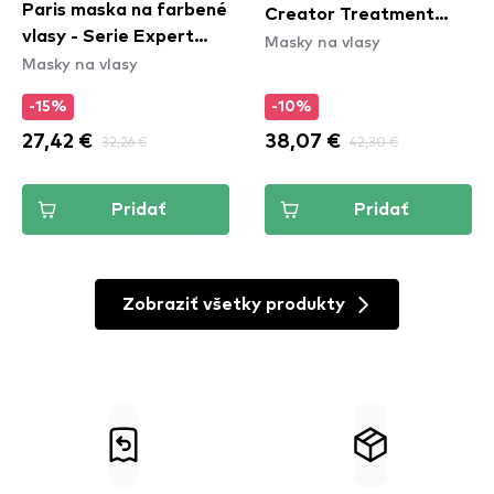
Paris maska na farbené
Creator Treatment
vlasy - Serie Expert
Masky na vlasy
Mask
Masky na vlasy
Vitamino Color Mask
-15%
-10%
27,42 €
32,26 €
38,07 €
42,30 €
Pridať
Pridať
Zobraziť všetky produkty