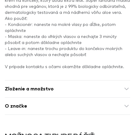
krém na končeky, ktorý dodá extra lesk. Super lahodná maska
​​vhodná pre vegánov, ktorá je z 99% biologicky odbúrateľná,
dermatologicky testovaná a má nádhernú vôňu aloe vera.
Ako použiť:
- Kondicionér: naneste na mokré vlasy po dĺžke, potom
opláchnite
- Maska: naneste do vlhkých vlasov a nechajte 3 minúty
pôsobiť a potom dôkladne opláchnite
- Leave-in: naneste trochu produktu do končekov mokrých
alebo suchých vlasov a nechajte pôsobiť
V prípade kontaktu s očami okamžite dôkladne opláchnite.
Zloženie a množstvo
O značke