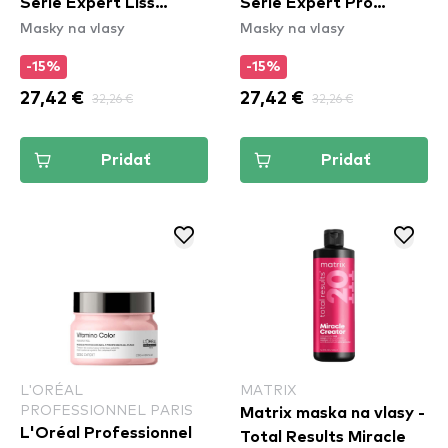
Serie Expert Liss
Serie Expert Pro
Masky na vlasy
Masky na vlasy
Unlimited Mask
Longer Mask
-15%
-15%
27,42 €
32,26 €
27,42 €
32,26 €
Pridať
Pridať
L'ORÉAL
MATRIX
PROFESSIONNEL PARIS
Matrix maska na vlasy -
L'Oréal Professionnel
Total Results Miracle