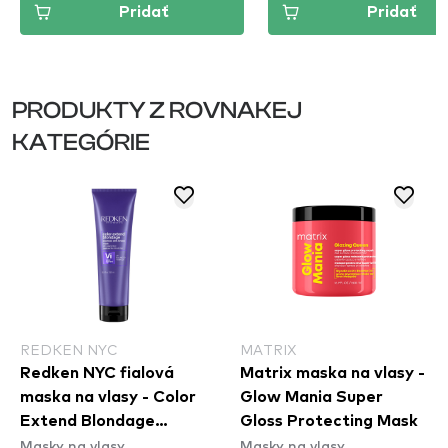
Pridať
Pridať
PRODUKTY Z ROVNAKEJ
KATEGÓRIE
REDKEN NYC
MATRIX
Redken NYC fialová
Matrix maska na vlasy -
maska na vlasy - Color
Glow Mania Super
Extend Blondage
Gloss Protecting Mask
Masky na vlasy
Masky na vlasy
Express Anti-Brass