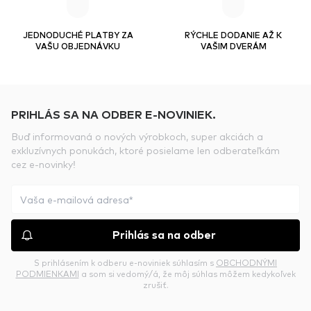
JEDNODUCHÉ PLATBY ZA
RÝCHLE DODANIE AŽ K
VAŠU OBJEDNÁVKU
VAŠIM DVERÁM
PRIHLÁS SA NA ODBER E-NOVINIEK.
Buď informovaná o nových výrobkoch, super akciách a
exkluzívnych ponukách, ktoré posielame len odberateľkám
cez e-novinky!
Prihlás sa na odber
S prihlásením k odberu e-noviniek súhlasím s
OBCHODNÝMI
PODMIENKAMI
a som si vedomý/á, že môj súhlas môžem kedykoľvek
zrušiť.