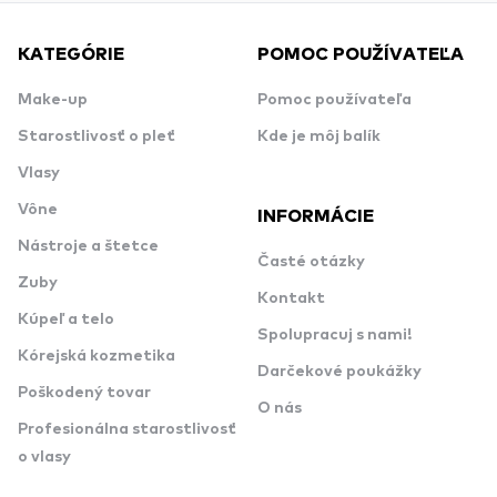
KATEGÓRIE
POMOC POUŽÍVATEĽA
Make-up
Pomoc používateľa
Starostlivosť o pleť
Kde je môj balík
Vlasy
Vône
INFORMÁCIE
Nástroje a štetce
Časté otázky
Zuby
Kontakt
Kúpeľ a telo
Spolupracuj s nami!
Kórejská kozmetika
Darčekové poukážky
Poškodený tovar
O nás
Profesionálna starostlivosť
o vlasy