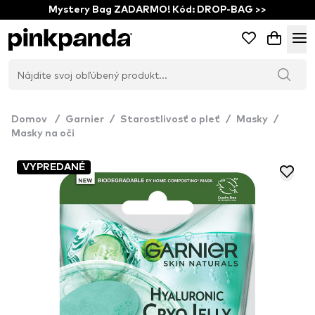
Mystery Bag ZADARMO! Kód: DROP-BAG >>
Domov
/
Garnier
/
Starostlivosť o pleť
/
Masky
/
Masky na oči
VYPREDANÉ