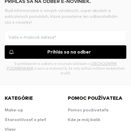
PRIHLÁS SA NA ODBER E-NOVINIEK.
Buď informovaná o nových výrobkoch, super akciách a
exkluzívnych ponukách, ktoré posielame len odberateľkám
cez e-novinky!
Prihlás sa na odber
S prihlásením k odberu e-noviniek súhlasím s
OBCHODNÝMI
PODMIENKAMI
a som si vedomý/á, že môj súhlas môžem kedykoľvek
zrušiť.
KATEGÓRIE
POMOC POUŽÍVATEĽA
Make-up
Pomoc používateľa
Starostlivosť o pleť
Kde je môj balík
Vlasy