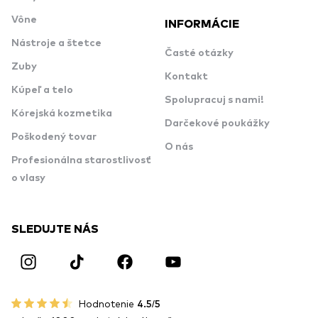
Vône
INFORMÁCIE
Nástroje a štetce
Časté otázky
Zuby
Kontakt
Kúpeľ a telo
Spolupracuj s nami!
Kórejská kozmetika
Darčekové poukážky
Poškodený tovar
O nás
Profesionálna starostlivosť
o vlasy
SLEDUJTE NÁS
Hodnotenie
4.5/5