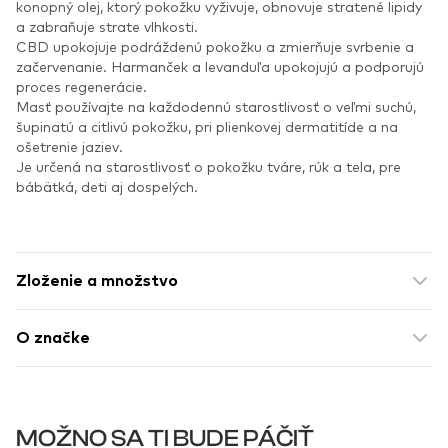
konopný olej, ktorý pokožku vyživuje, obnovuje stratené lipidy
a zabraňuje strate vlhkosti.
CBD upokojuje podráždenú pokožku a zmierňuje svrbenie a
začervenanie. Harmanček a levanduľa upokojujú a podporujú
proces regenerácie.
Masť používajte na každodennú starostlivosť o veľmi suchú,
šupinatú a citlivú pokožku, pri plienkovej dermatitíde a na
ošetrenie jaziev.
Je určená na starostlivosť o pokožku tváre, rúk a tela, pre
bábätká, deti aj dospelých.
Zloženie a množstvo
O značke
MOŽNO SA TI BUDE PÁČIŤ