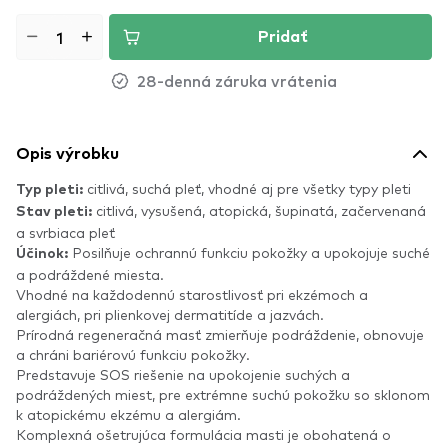
Pridať
28-denná záruka vrátenia
Opis výrobku
citlivá, suchá pleť, vhodné aj pre všetky typy pleti
Typ pleti:
citlivá, vysušená, atopická, šupinatá, začervenaná
Stav pleti:
a svrbiaca pleť
Posilňuje ochrannú funkciu pokožky a upokojuje suché
Účinok:
a podráždené miesta.
Vhodné na každodennú starostlivosť pri ekzémoch a
alergiách, pri plienkovej dermatitíde a jazvách.
Prírodná regeneračná masť zmierňuje podráždenie, obnovuje
a chráni bariérovú funkciu pokožky.
Predstavuje SOS riešenie na upokojenie suchých a
podráždených miest, pre extrémne suchú pokožku so sklonom
k atopickému ekzému a alergiám.
Komplexná ošetrujúca formulácia masti je obohatená o