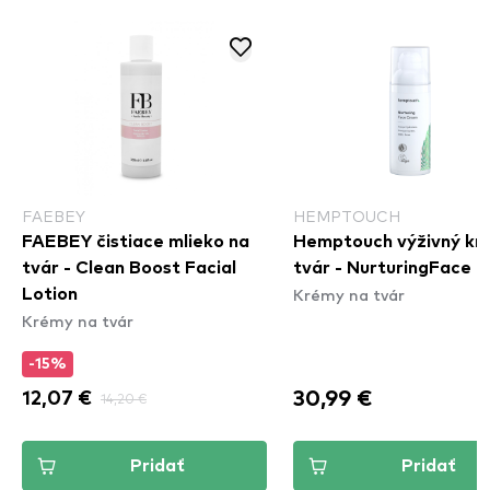
FAEBEY
HEMPTOUCH
FAEBEY čistiace mlieko na
Hemptouch výživný kr
tvár - Clean Boost Facial
tvár - NurturingFace 
Krémy na tvár
Lotion
Krémy na tvár
-15%
30,99 €
12,07 €
14,20 €
Pridať
Pridať