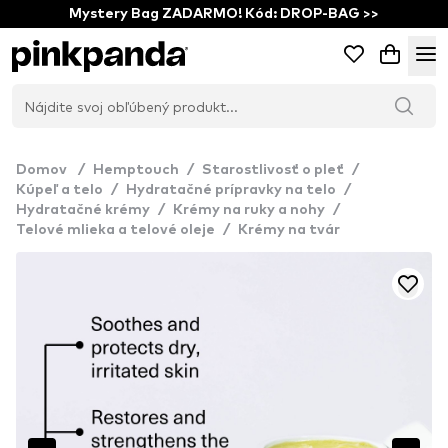
Mystery Bag ZADARMO! Kód: DROP-BAG >>
Domov
/
Hemptouch
/
Starostlivosť o pleť
/
Kúpeľ a telo
/
Hydratačné prípravky na telo
/
Hydratačné krémy
/
Krémy na ruky a nohy
/
Telové mlieka a telové oleje
/
Krémy na tvár