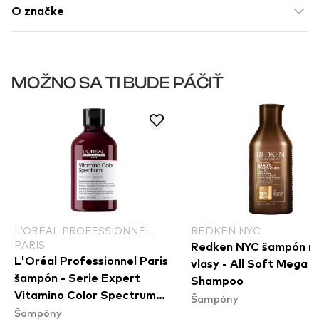
O značke
MOŽNO SA TI BUDE PÁČIŤ
L'ORÉAL PROFESSIONNEL
REDKEN NYC
PARIS
Redken NYC šampón n
L'Oréal Professionnel Paris
vlasy - All Soft Mega C
šampón - Serie Expert
Shampoo
Vitamino Color Spectrum
Šampóny
Šampóny
Shampoo