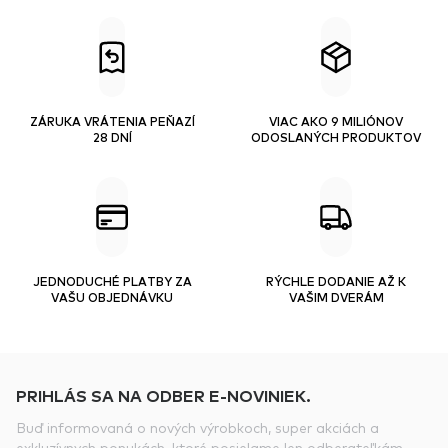
ZÁRUKA VRÁTENIA PEŇAZÍ
VIAC AKO 9 MILIÓNOV
28 DNÍ
ODOSLANÝCH PRODUKTOV
JEDNODUCHÉ PLATBY ZA
RÝCHLE DODANIE AŽ K
VAŠU OBJEDNÁVKU
VAŠIM DVERÁM
PRIHLÁS SA NA ODBER E-NOVINIEK.
Buď informovaná o nových výrobkoch, super akciách a
exkluzívnych ponukách, ktoré posielame len odberateľkám