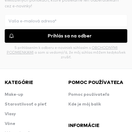
cez e-novinky!
Prihlás sa na odber
S prihlásením k odberu e-noviniek súhlasím s
OBCHODNÝMI
PODMIENKAMI
a som si vedomý/á, že môj súhlas môžem kedykoľvek
zrušiť.
KATEGÓRIE
POMOC POUŽÍVATEĽA
Make-up
Pomoc používateľa
Starostlivosť o pleť
Kde je môj balík
Vlasy
Vône
INFORMÁCIE