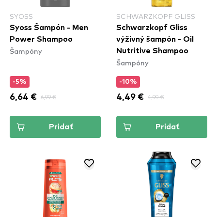
SYOSS
SCHWARZKOPF GLISS
Syoss Šampón - Men
Schwarzkopf Gliss
Power Shampoo
výživný šampón - Oil
Šampóny
Nutritive Shampoo
Šampóny
-5%
-10%
6,64 €
6,99 €
4,49 €
4,99 €
Pridať
Pridať