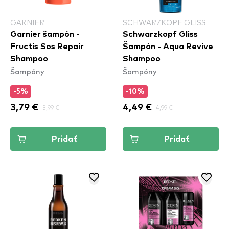
GARNIER
SCHWARZKOPF GLISS
Garnier šampón -
Schwarzkopf Gliss
Fructis Sos Repair
Šampón - Aqua Revive
Shampoo
Shampoo
Šampóny
Šampóny
-5%
-10%
3,79 €
3,99 €
4,49 €
4,99 €
Pridať
Pridať