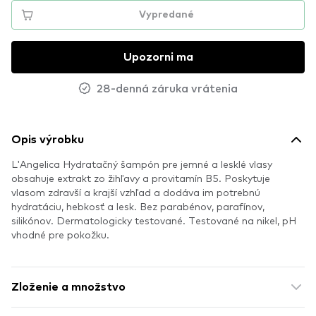
Vypredané
Upozorni ma
28-denná záruka vrátenia
Opis výrobku
L'Angelica Hydratačný šampón pre jemné a lesklé vlasy
obsahuje extrakt zo žihľavy a provitamín B5. Poskytuje
vlasom zdravší a krajší vzhľad a dodáva im potrebnú
hydratáciu, hebkosť a lesk. Bez parabénov, parafínov,
silikónov. Dermatologicky testované. Testované na nikel, pH
vhodné pre pokožku.
Zloženie a množstvo