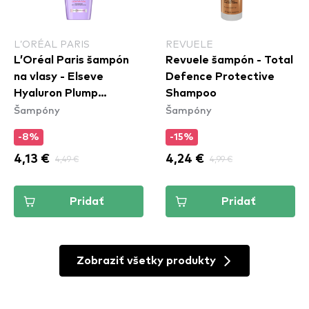
L’ORÉAL PARIS
REVUELE
L’Oréal Paris šampón
Revuele šampón - Total
na vlasy - Elseve
Defence Protective
Hyaluron Plump
Shampoo
Šampóny
Šampóny
Shampoo
-8%
-15%
4,13 €
4,49 €
4,24 €
4,99 €
Pridať
Pridať
Zobraziť všetky produkty