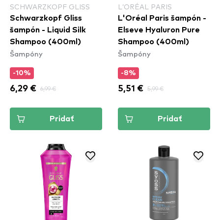
SCHWARZKOPF GLISS
L’ORÉAL PARIS
Schwarzkopf Gliss
L'Oréal Paris šampón -
šampón - Liquid Silk
Elseve Hyaluron Pure
Shampoo (400ml)
Shampoo (400ml)
Šampóny
Šampóny
-10%
-8%
6,29 €
6,99 €
5,51 €
5,99 €
Pridať
Pridať