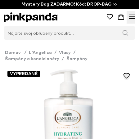
Mystery Bag ZADARMO! Kód: DROP-BAG >>
Domov
/
L'Angelica
/
Vlasy
/
Šampóny a kondicionéry
/
Šampóny
VYPREDANÉ