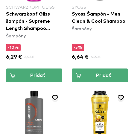
SCHWARZKOPF GLISS
SYOSS
Schwarzkopf Gliss
Syoss Šampón - Men
šampón - Supreme
Clean & Cool Shampoo
Šampóny
Length Shampoo
Šampóny
(400ml)
-10%
-5%
6,29 €
6,99 €
6,64 €
6,99 €
Pridať
Pridať