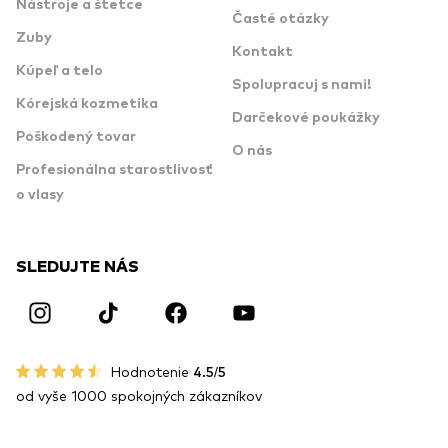
Nástroje a štetce
Časté otázky
Zuby
Kontakt
Kúpeľ a telo
Spolupracuj s nami!
Kórejská kozmetika
Darčekové poukážky
Poškodený tovar
O nás
Profesionálna starostlivosť
o vlasy
SLEDUJTE NÁS
Hodnotenie
4.5/5
od vyše 1000 spokojných zákazníkov