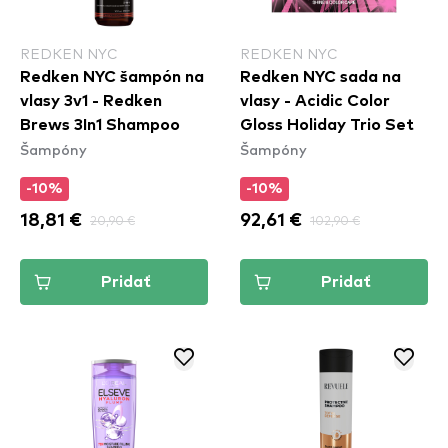
REDKEN NYC
REDKEN NYC
Redken NYC šampón na
Redken NYC sada na
vlasy 3v1 - Redken
vlasy - Acidic Color
Brews 3In1 Shampoo
Gloss Holiday Trio Set
Šampóny
Šampóny
-10%
-10%
18,81 €
20,90 €
92,61 €
102,90 €
Pridať
Pridať