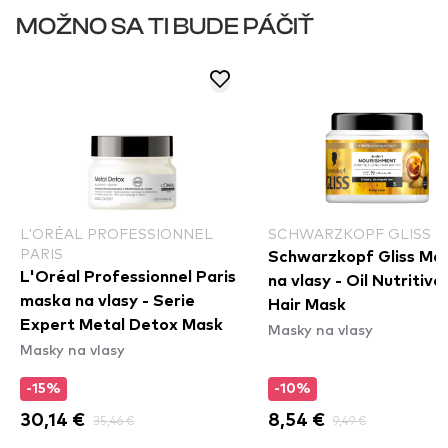
MOŽNO SA TI BUDE PÁČIŤ
L'ORÉAL PROFESSIONNEL
SCHWARZKOPF GLISS
PARIS
Schwarzkopf Gliss Ma
L'Oréal Professionnel Paris
na vlasy - Oil Nutritive 
maska na vlasy - Serie
Hair Mask
Expert Metal Detox Mask
Masky na vlasy
Masky na vlasy
-15%
-10%
30,14 €
35,46 €
8,54 €
9,49 €