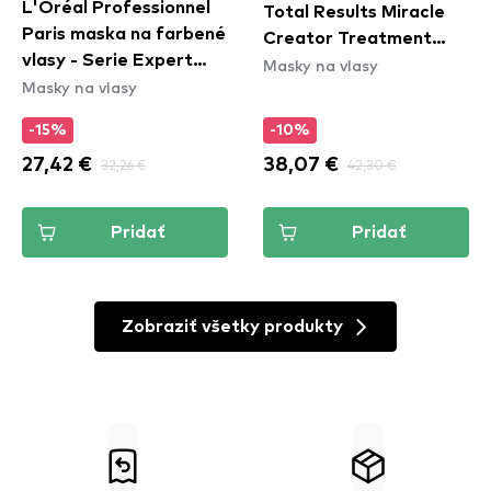
L'Oréal Professionnel
Total Results Miracle
Paris maska na farbené
Creator Treatment
vlasy - Serie Expert
Masky na vlasy
Mask
Masky na vlasy
Vitamino Color Mask
-15%
-10%
27,42 €
32,26 €
38,07 €
42,30 €
Pridať
Pridať
Zobraziť všetky produkty