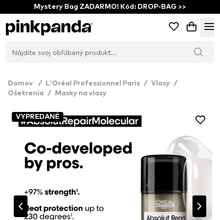
Mystery Bag ZADARMO! Kód: DROP-BAG >>
Domov
/
L'Oréal Professionnel Paris
/
Vlasy
/
Ošetrenia
/
Masky na vlasy
VYPREDANÉ