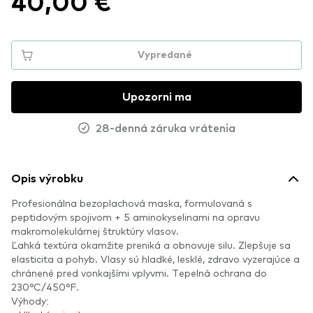
40,00 €
Vypredané
Upozorni ma
28-denná záruka vrátenia
Opis výrobku
Profesionálna bezoplachová maska, formulovaná s
peptidovým spojivom + 5 aminokyselinami na opravu
makromolekulárnej štruktúry vlasov.
Ľahká textúra okamžite preniká a obnovuje silu. Zlepšuje sa
elasticita a pohyb. Vlasy sú hladké, lesklé, zdravo vyzerajúce a
chránené pred vonkajšími vplyvmi. Tepelná ochrana do
230°C/450°F.
Výhody: