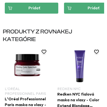
Pridať
Pridať
PRODUKTY Z ROVNAKEJ
KATEGÓRIE
L'ORÉAL
REDKEN NYC
PROFESSIONNEL PARIS
Redken NYC fialová
L'Oréal Professionnel
maska na vlasy - Color
Paris maska na vlasy -
Extend Blondage