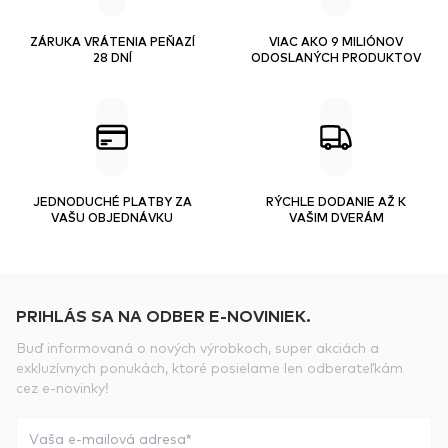
ZÁRUKA VRÁTENIA PEŇAZÍ
VIAC AKO 9 MILIÓNOV
28 DNÍ
ODOSLANÝCH PRODUKTOV
JEDNODUCHÉ PLATBY ZA
RÝCHLE DODANIE AŽ K
VAŠU OBJEDNÁVKU
VAŠIM DVERÁM
PRIHLÁS SA NA ODBER E-NOVINIEK.
Buď informovaná o nových výrobkoch, super akciách a
exkluzívnych ponukách, ktoré posielame len odberateľkám
cez e-novinky!