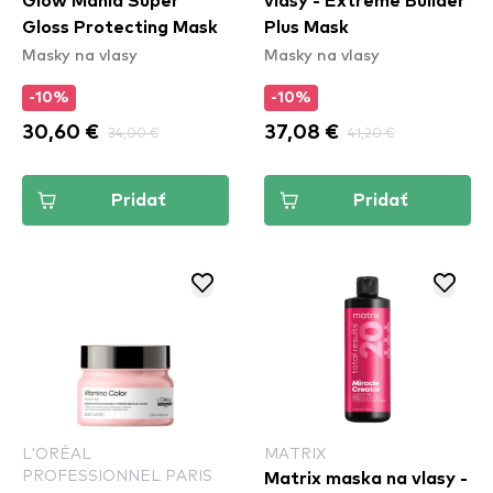
Glow Mania Super
vlasy - Extreme Builder
Gloss Protecting Mask
Plus Mask
Masky na vlasy
Masky na vlasy
-10%
-10%
30,60 €
34,00 €
37,08 €
41,20 €
Pridať
Pridať
L'ORÉAL
MATRIX
PROFESSIONNEL PARIS
Matrix maska na vlasy -