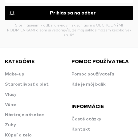
Prihlás sa na odber
S prihlásením k odberu e-noviniek súhlasím s
OBCHODNÝMI
PODMIENKAMI
a som si vedomý/á, že môj súhlas môžem kedykoľvek
zrušiť.
KATEGÓRIE
POMOC POUŽÍVATEĽA
Make-up
Pomoc používateľa
Starostlivosť o pleť
Kde je môj balík
Vlasy
Vône
INFORMÁCIE
Nástroje a štetce
Časté otázky
Zuby
Kontakt
Kúpeľ a telo