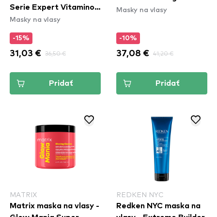
Serie Expert Vitamino
Masky na vlasy
Express Anti-Brass
Masky na vlasy
Color Spectrum
Mask
Masque
-15%
-10%
31,03 €
36,50 €
37,08 €
41,20 €
Pridať
Pridať
MATRIX
REDKEN NYC
Matrix maska na vlasy -
Redken NYC maska na