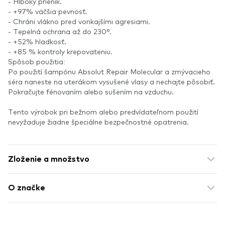
- Hlboký prienik.
- +97% väčšia pevnosť.
- Chráni vlákno pred vonkajšími agresiami.
- Tepelná ochrana až do 230°.
- +52% hladkosť.
- +85 % kontroly krepovateniu.
Spôsob použitia:
Po použití šampónu Absolut Repair Molecular a zmývacieho
séra naneste na uterákom vysušené vlasy a nechajte pôsobiť.
Pokračujte fénovaním alebo sušením na vzduchu.
Tento výrobok pri bežnom alebo predvídateľnom použití
nevyžaduje žiadne špeciálne bezpečnostné opatrenia.
Zloženie a množstvo
O značke