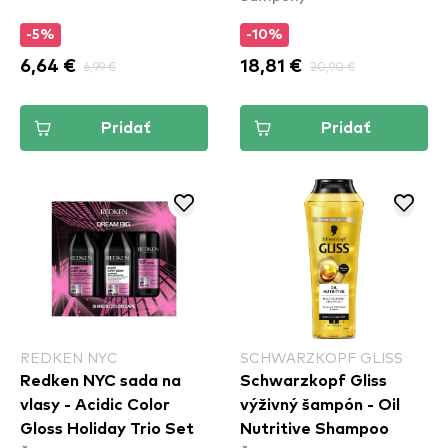
-5%
-10%
6,64 €
6,99 €
18,81 €
20,90 €
Pridať
Pridať
REDKEN NYC
SCHWARZKOPF GLISS
Redken NYC sada na
Schwarzkopf Gliss
vlasy - Acidic Color
výživný šampón - Oil
Gloss Holiday Trio Set
Nutritive Shampoo