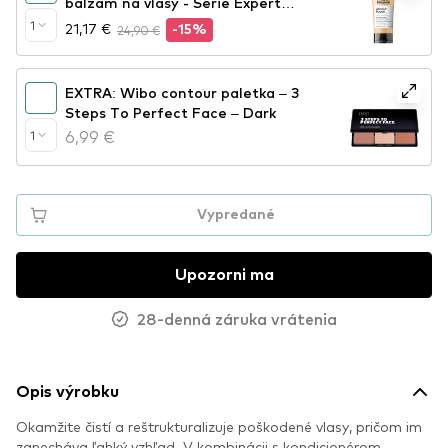
balzam na vlasy - Serie Expert
Absolut Repair Conditioner
1
21,17 €
24,90 €
-15%
EXTRA: Wibo contour paletka – 3
Steps To Perfect Face – Dark
6,99 €
1
Vypredané
Upozorni ma
28-denná záruka vrátenia
Opis výrobku
Okamžite čistí a reštrukturalizuje poškodené vlasy, pričom im
zanecháva ľahký vzhľad. V kombinácii s kondicionérom