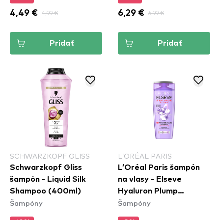
4,49 €
4,99 €
6,29 €
6,99 €
Pridať
Pridať
SCHWARZKOPF GLISS
L’ORÉAL PARIS
Schwarzkopf Gliss
L’Oréal Paris šampón
šampón - Liquid Silk
na vlasy - Elseve
Shampoo (400ml)
Hyaluron Plump
Šampóny
Šampóny
Shampoo