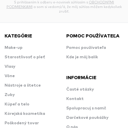
S prihlásením k odberu e-noviniek súhlasím s
OBCHODNÝMI
PODMIENKAMI
a som si vedomý/á, že môj súhlas môžem kedykoľvek
zrušiť.
KATEGÓRIE
POMOC POUŽÍVATEĽA
Make-up
Pomoc používateľa
Starostlivosť o pleť
Kde je môj balík
Vlasy
Vône
INFORMÁCIE
Nástroje a štetce
Časté otázky
Zuby
Kontakt
Kúpeľ a telo
Spolupracuj s nami!
Kórejská kozmetika
Darčekové poukážky
Poškodený tovar
O nás