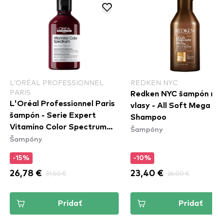
L'ORÉAL PROFESSIONNEL
REDKEN NYC
PARIS
Redken NYC šampón n
L'Oréal Professionnel Paris
vlasy - All Soft Mega C
šampón - Serie Expert
Shampoo
Vitamino Color Spectrum
Šampóny
Šampóny
Shampoo
-15%
-10%
26,78 €
31,50 €
23,40 €
26,00 €
Pridať
Pridať