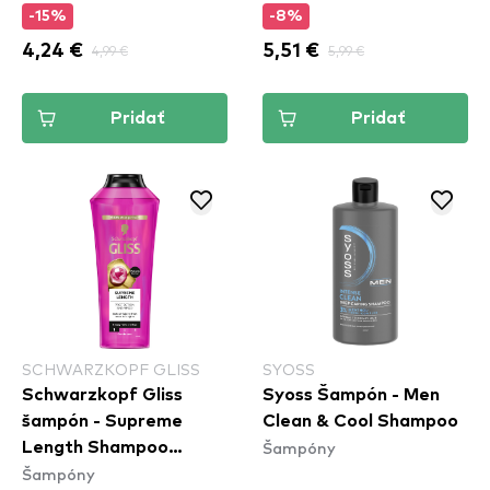
-15%
-8%
4,24 €
4,99 €
5,51 €
5,99 €
Pridať
Pridať
SCHWARZKOPF GLISS
SYOSS
Schwarzkopf Gliss
Syoss Šampón - Men
šampón - Supreme
Clean & Cool Shampoo
Šampóny
Length Shampoo
Šampóny
(400ml)