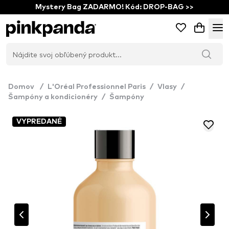
Mystery Bag ZADARMO! Kód: DROP-BAG >>
Domov
/
L'Oréal Professionnel Paris
/
Vlasy
/
Šampóny a kondicionéry
/
Šampóny
VYPREDANÉ