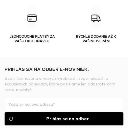
JEDNODUCHÉ PLATBY ZA
RÝCHLE DODANIE AŽ K
VAŠU OBJEDNÁVKU
VAŠIM DVERÁM
PRIHLÁS SA NA ODBER E-NOVINIEK.
Buď informovaná o nových výrobkoch, super akciách a
exkluzívnych ponukách, ktoré posielame len odberateľkám
cez e-novinky!
Prihlás sa na odber