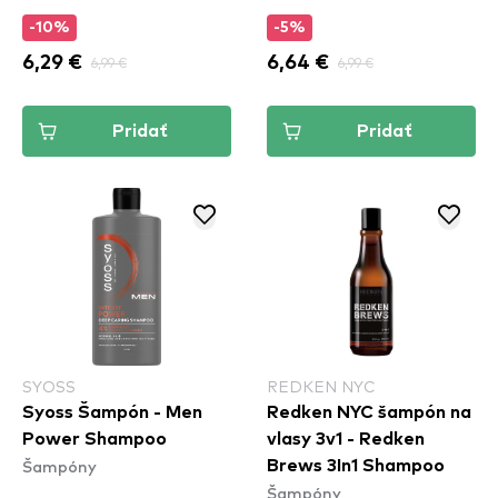
-10%
-5%
6,29 €
6,99 €
6,64 €
6,99 €
Pridať
Pridať
SYOSS
REDKEN NYC
Syoss Šampón - Men
Redken NYC šampón na
Power Shampoo
vlasy 3v1 - Redken
Šampóny
Brews 3In1 Shampoo
Šampóny