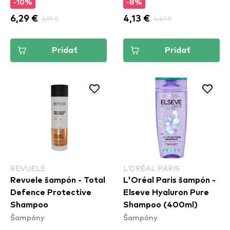
-10%
-8%
6,29 €
6,99 €
4,13 €
4,49 €
Pridať
Pridať
REVUELE
L’ORÉAL PARIS
Revuele šampón - Total
L'Oréal Paris šampón -
Defence Protective
Elseve Hyaluron Pure
Shampoo
Shampoo (400ml)
Šampóny
Šampóny