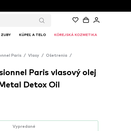
ZUBY
KÚPEĽ A TELO
KÓREJSKÁ KOZMETIKA
onnel Paris
/
Vlasy
/
Ošetrenia
/
sionnel Paris vlasový olej
 Metal Detox Oil
Vypredané