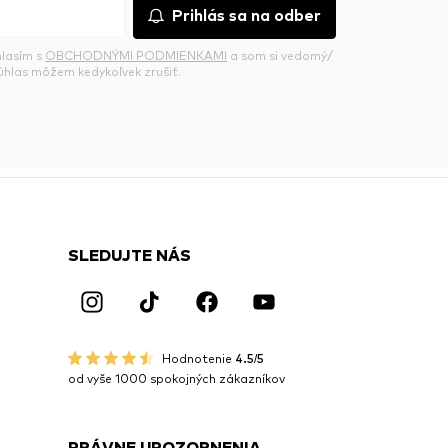
Prihlás sa na odber
hlasím s
OBCHODNÝMI PODMIENKAMI
a som si vedomý/
súhlas môžem kedykoľvek zrušiť.
SLEDUJTE NÁS
Hodnotenie
4.5/5
od vyše 1000 spokojných zákazníkov
PRÁVNE UPOZORNENIA