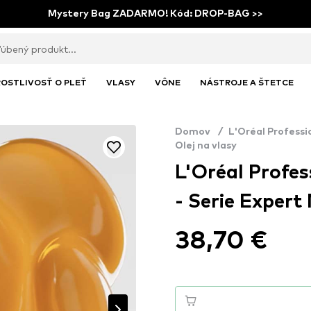
Mystery Bag ZADARMO! Kód: DROP-BAG >>
OSTLIVOSŤ O PLEŤ
VLASY
VÔNE
NÁSTROJE A ŠTETCE
Domov
/
L'Oréal Professi
Olej na vlasy
L'Oréal Profes
- Serie Expert
38,70 €