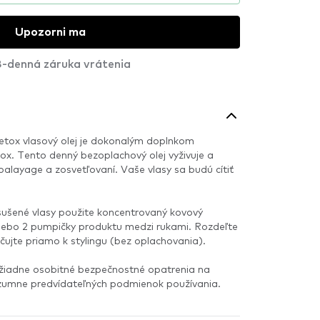
Upozorni ma
-denná záruka vrátenia
etox vlasový olej je dokonalým doplnkom
. Tento denný bezoplachový olej vyživuje a
 balayage a zosvetľovaní. Vaše vlasy sa budú cítiť
.
ušené vlasy použite koncentrovaný kovový
 alebo 2 pumpičky produktu medzi rukami. Rozdeľte
ujte priamo k stylingu (bez oplachovania).
 žiadne osobitné bezpečnostné opatrenia na
ozumne predvídateľných podmienok používania.