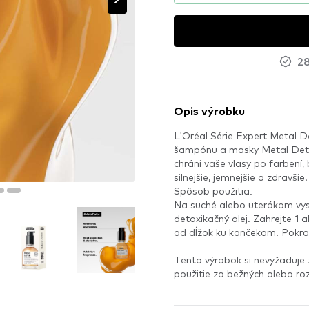
28
Opis výrobku
L'Oréal Série Expert Metal D
šampónu a masky Metal Detox
chráni vaše vlasy po farbení,
silnejšie, jemnejšie a zdravšie
Spôsob použitia:
Na suché alebo uterákom vys
detoxikačný olej. Zahrejte 1
od dĺžok ku končekom. Pokrač
Tento výrobok si nevyžaduje
použitie za bežných alebo r