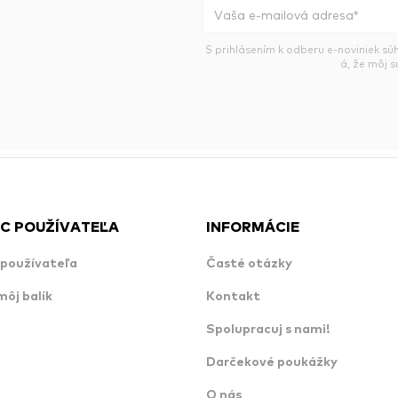
S prihlásením k odberu e-noviniek sú
á, že môj 
C POUŽÍVATEĽA
INFORMÁCIE
používateľa
Časté otázky
môj balík
Kontakt
Spolupracuj s nami!
Darčekové poukážky
O nás