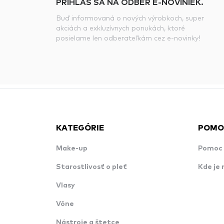
PRIHLÁS SA NA ODBER E-NOVINIEK.
Buď informovaná o nových výrobkoch, super
akciách a exkluzívnych ponukách, ktoré
posielame len odberateľkám cez e-novinky!
KATEGÓRIE
POMO
Make-up
Pomoc 
Starostlivosť o pleť
Kde je 
Vlasy
Vône
Nástroje a štetce