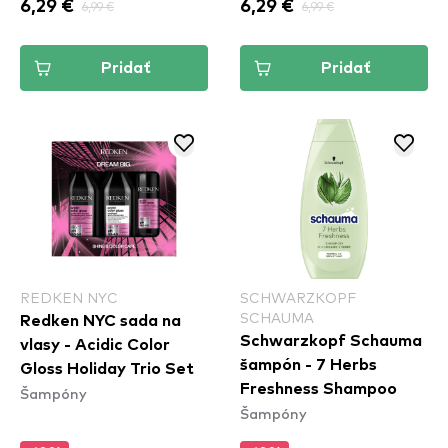
6,29 €
6,99 €
6,29 €
6,99 €
Pridať
Pridať
REDKEN NYC
SCHWARZKOPF
SCHAUMA
Redken NYC sada na
Schwarzkopf Schauma
vlasy - Acidic Color
šampón - 7 Herbs
Gloss Holiday Trio Set
Freshness Shampoo
Šampóny
Šampóny