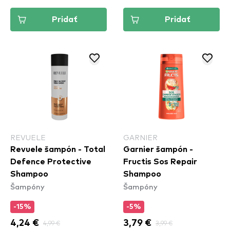
Pridať
Pridať
REVUELE
GARNIER
Revuele šampón - Total
Garnier šampón -
Defence Protective
Fructis Sos Repair
Shampoo
Shampoo
Šampóny
Šampóny
-15%
-5%
4,24 €
4,99 €
3,79 €
3,99 €