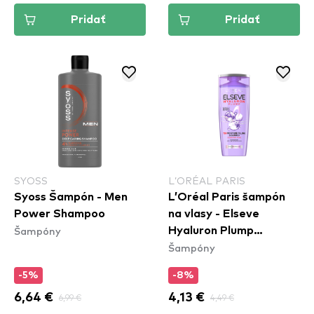
Pridať
Pridať
SYOSS
L’ORÉAL PARIS
Syoss Šampón - Men
L’Oréal Paris šampón
Power Shampoo
na vlasy - Elseve
Šampóny
Hyaluron Plump
Šampóny
Shampoo
-5%
-8%
6,64 €
6,99 €
4,13 €
4,49 €