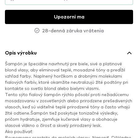
Upozorni ma
28-denná záruka vrátenia
Opis výrobku
Šampón je špeciálne navrhnutý pre biele, sivé a platinové
blond vlasy, aby eliminoval teplé, mosadzné tóny a predĺžil
vzhľad farby. Naplnený horčíkom a drobnými molekulami
fialových farbív, ktoré okamžite neutralizujú žlté podtóny pri
kontakte so svetlo blond alebo bielymi vlasmi.
Tento sýto fialový šampón rýchlo pôsobí proti nežiadúcemu
mosadzovaniu v zosvetlených alebo prirodzene prešedivených
vlasoch, keď sú viditeľné teplé prirodzené tóny a často vrhajú
žlté odtiene.Šampón tiež poskytuje tonizačné výsledky,
pričom hydratuje, zjemňuje kučeravé vlasy a obohacuje
vlasové vlákno o čírosť a skvelý prirodzený lesk.
Ako používať:
Rovnomerne rozotrite do mokrých vlasov. Napeniť. Dôkladne