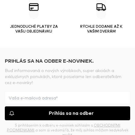
JEDNODUCHÉ PLATBY ZA
RÝCHLE DODANIE AŽ K
VAŠU OBJEDNÁVKU
VAŠIM DVERÁM
PRIHLÁS SA NA ODBER E-NOVINIEK.
Buď informovaná o nových výrobkoch, super akciách a
exkluzívnych ponukách, ktoré posielame len odberateľkám
cez e-novinky!
Prihlás sa na odber
S prihlásením k odberu e-noviniek súhlasím s
OBCHODNÝMI
PODMIENKAMI
a som si vedomý/á, že môj súhlas môžem kedykoľvek
zrušiť.