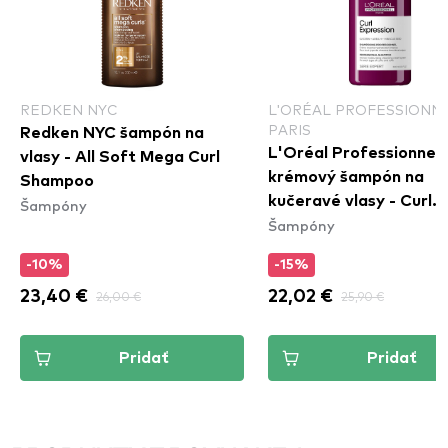
REDKEN NYC
L'ORÉAL PROFESSIONN
PARIS
Redken NYC šampón na
L'Oréal Professionnel 
vlasy - All Soft Mega Curl
krémový šampón na
Shampoo
kučeravé vlasy - Curl
Šampóny
Šampóny
Expression Intense
Moisturizing Cleansing
-10%
-15%
Cream Shampoo
23,40 €
26,00 €
22,02 €
25,90 €
Pridať
Pridať