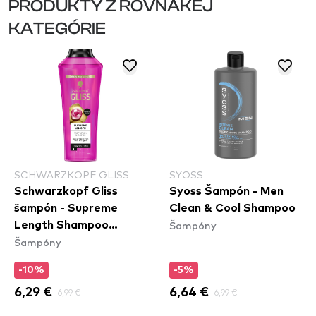
PRODUKTY Z ROVNAKEJ
KATEGÓRIE
SCHWARZKOPF GLISS
SYOSS
Schwarzkopf Gliss
Syoss Šampón - Men
šampón - Supreme
Clean & Cool Shampoo
Šampóny
Length Shampoo
Šampóny
(400ml)
-10%
-5%
6,29 €
6,99 €
6,64 €
6,99 €