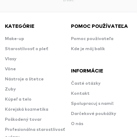
KATEGÓRIE
POMOC POUŽÍVATEĽA
Make-up
Pomoc používateľa
Starostlivosť o pleť
Kde je môj balík
Vlasy
Vône
INFORMÁCIE
Nástroje a štetce
Časté otázky
Zuby
Kontakt
Kúpeľ a telo
Spolupracuj s nami!
Kórejská kozmetika
Darčekové poukážky
Poškodený tovar
O nás
Profesionálna starostlivosť