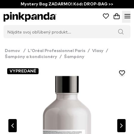
Mystery Bag ZADARMO! Kód: DROP-BAG >>
Domov
/
L'Oréal Professionnel Paris
/
Vlasy
/
Šampóny a kondicionéry
/
Šampóny
VYPREDANÉ