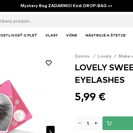
Mystery Bag ZADARMO! Kód: DROP-BAG >>
OSTLIVOSŤ O PLEŤ
VLASY
VÔNE
NÁSTROJE A ŠTETCE
Domov
/
Lovely
/
Make-
LOVELY SWE
EYELASHES
5,99 €