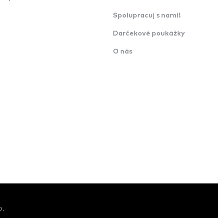
Spolupracuj s nami!
Darčekové poukážky
O nás
o.