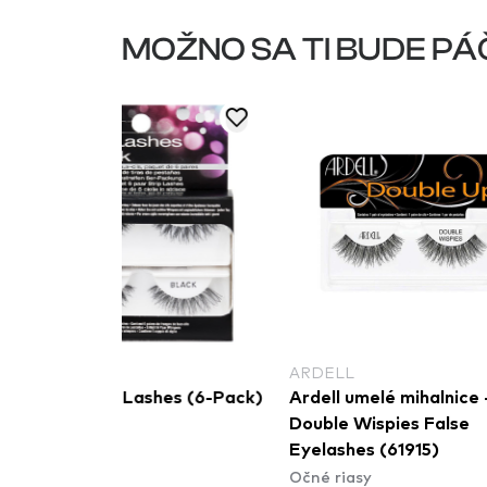
MOŽNO SA TI BUDE PÁ
ARDELL
ARDELL
Ardell Strip Lashes (6-Pack)
Ardell umelé mihalnice -
Očné riasy
Double Wispies False
Eyelashes (61915)
Očné riasy