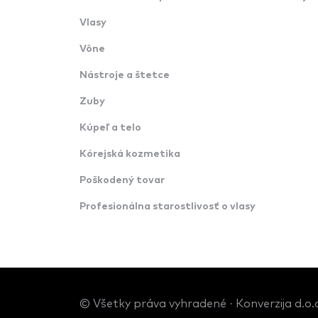
Vlasy
Vône
Nástroje a štetce
Zuby
Kúpeľ a telo
Kórejská kozmetika
Poškodený tovar
Profesionálna starostlivosť o vlasy
© Všetky práva vyhradené · Konverzija d.o.