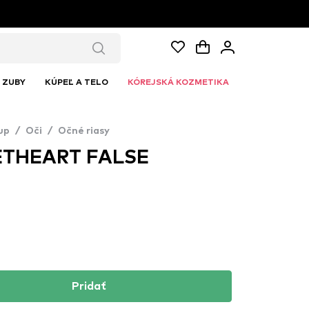
ZUBY
KÚPEĽ A TELO
KÓREJSKÁ KOZMETIKA
up
/
Oči
/
Očné riasy
ETHEART FALSE
Pridať