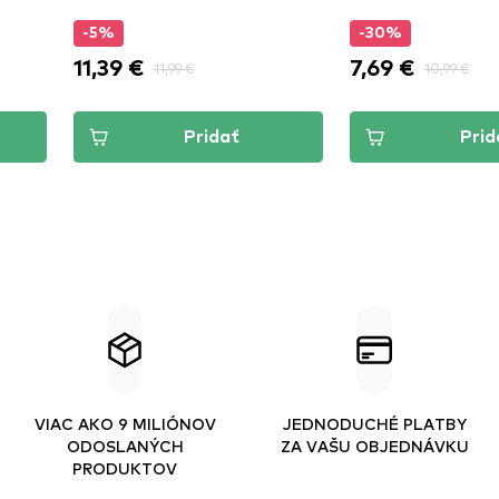
-5%
-30%
11,39 €
7,69 €
11,99 €
10,99 €
Pridať
Pridať
VIAC AKO 9 MILIÓNOV
JEDNODUCHÉ PLATBY
ODOSLANÝCH
ZA VAŠU OBJEDNÁVKU
PRODUKTOV