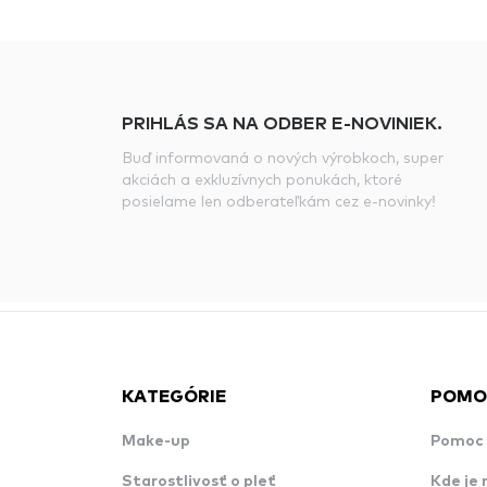
PRIHLÁS SA NA ODBER E-NOVINIEK.
Buď informovaná o nových výrobkoch, super
akciách a exkluzívnych ponukách, ktoré
posielame len odberateľkám cez e-novinky!
KATEGÓRIE
POMO
Make-up
Pomoc 
Starostlivosť o pleť
Kde je 