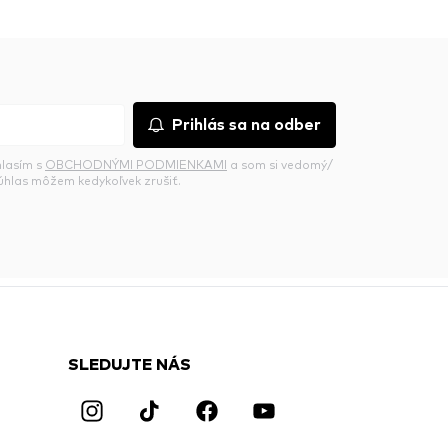
Prihlás sa na odber
hlasím s
OBCHODNÝMI PODMIENKAMI
a som si vedomý/
súhlas môžem kedykoľvek zrušiť.
SLEDUJTE NÁS