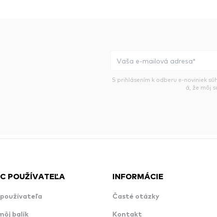
S prihlásením k odberu e-noviniek sú
á, že môj 
C POUŽÍVATEĽA
INFORMÁCIE
používateľa
Časté otázky
môj balík
Kontakt