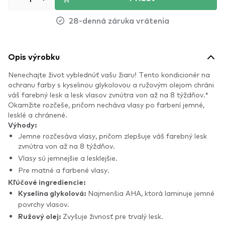
28-denná záruka vrátenia
Opis výrobku
Nenechajte život vyblednúť vašu žiaru! Tento kondicionér na
ochranu farby s kyselinou glykolovou a ružovým olejom chráni
váš farebný lesk a lesk vlasov zvnútra von až na 8 týždňov.*
Okamžite rozčeše, pričom necháva vlasy po farbení jemné,
lesklé a chránené.
Výhody:
Jemne rozčesáva vlasy, pričom zlepšuje váš farebný lesk
zvnútra von až na 8 týždňov.
Vlasy sú jemnejšie a lesklejšie.
Pre matné a farbené vlasy.
Kľúčové ingrediencie:
Najmenšia AHA, ktorá laminuje jemné
Kyselina glykolová:
povrchy vlasov.
Zvyšuje živnosť pre trvalý lesk.
Ružový olej: