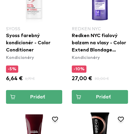
SYOSS
REDKEN NYC
Syoss farebný
Redken NYC fialový
kondicionér - Color
balzam na vlasy - Color
Conditioner
Extend Blondage
Kondicionéry
Kondicionéry
Conditioner
-5%
-10%
6,64 €
6,99 €
27,00 €
30,00 €
Pridať
Pridať