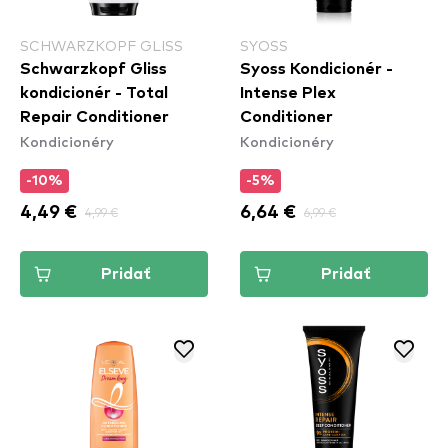
SCHWARZKOPF GLISS
SYOSS
Schwarzkopf Gliss
Syoss Kondicionér -
kondicionér - Total
Intense Plex
Repair Conditioner
Conditioner
Kondicionéry
Kondicionéry
-10%
-5%
4,49 €
4,99 €
6,64 €
6,99 €
Pridať
Pridať