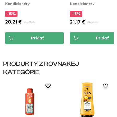
Kondicionéry
Kondicionéry
Conditioner
-15%
-15%
20,21 €
23,78 €
21,17 €
24,90 €
Pridať
Pridať
PRODUKTY Z ROVNAKEJ
KATEGÓRIE