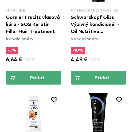
GARNIER
SCHWARZKOPF GLISS
Garnier Frucits vlasová
Schwarzkopf Gliss
kúra - SOS Keratin
Výživný kondicionér -
Filler Hair Treatment
Oil Nutritive
Kondicionéry
Kondicionéry
Conditioner
-5%
-10%
6,64 €
6,99 €
4,49 €
4,99 €
Pridať
Pridať