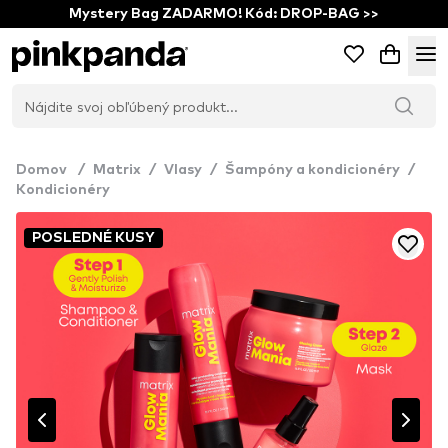
Mystery Bag ZADARMO! Kód: DROP-BAG >>
Domov
/
Matrix
/
Vlasy
/
Šampóny a kondicionéry
/
Kondicionéry
POSLEDNÉ KUSY