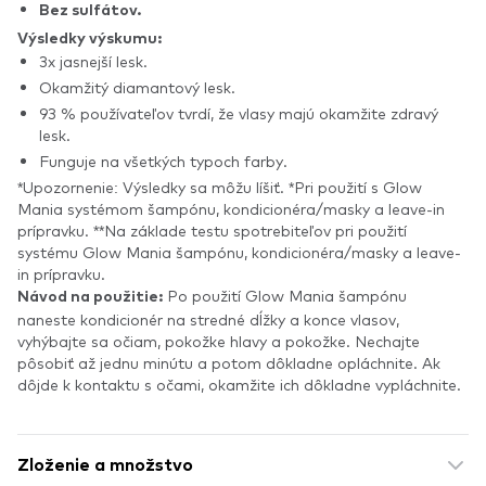
Bez sulfátov.
Výsledky výskumu:
3x jasnejší lesk.
Okamžitý diamantový lesk.
93 % používateľov tvrdí, že vlasy majú okamžite zdravý
lesk.
Funguje na všetkých typoch farby.
*Upozornenie: Výsledky sa môžu líšiť. *Pri použití s Glow
Mania systémom šampónu, kondicionéra/masky a leave-in
prípravku. **Na základe testu spotrebiteľov pri použití
systému Glow Mania šampónu, kondicionéra/masky a leave-
in prípravku.
Po použití Glow Mania šampónu
Návod na použitie:
naneste kondicionér na stredné dĺžky a konce vlasov,
vyhýbajte sa očiam, pokožke hlavy a pokožke. Nechajte
pôsobiť až jednu minútu a potom dôkladne opláchnite. Ak
dôjde k kontaktu s očami, okamžite ich dôkladne vypláchnite.
Zloženie a množstvo