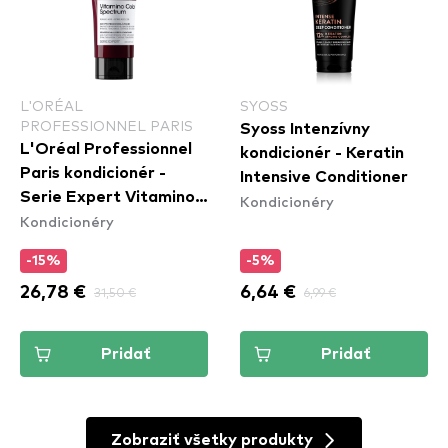
L'ORÉAL
SYOSS
PROFESSIONNEL PARIS
Syoss Intenzívny
L'Oréal Professionnel
kondicionér - Keratin
Paris kondicionér -
Intensive Conditioner
Serie Expert Vitamino
Kondicionéry
Kondicionéry
Color Spectrum
Conditioner
-15%
-5%
26,78 €
31,50 €
6,64 €
6,99 €
Pridať
Pridať
Zobraziť všetky produkty