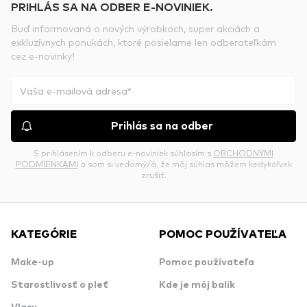
PRIHLÁS SA NA ODBER E-NOVINIEK.
Buď informovaná o nových výrobkoch, super akciách a
exkluzívnych ponukách, ktoré posielame len odberateľkám
cez e-novinky!
Prihlás sa na odber
S prihlásením k odberu e-noviniek súhlasím s
OBCHODNÝMI
PODMIENKAMI
a som si vedomý/á, že môj súhlas môžem kedykoľvek
zrušiť.
KATEGÓRIE
POMOC POUŽÍVATEĽA
Make-up
Pomoc používateľa
Starostlivosť o pleť
Kde je môj balík