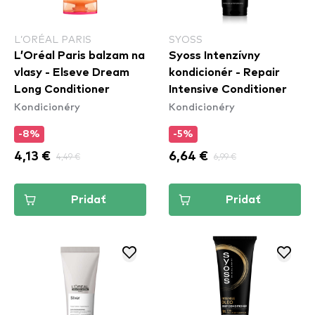
L’ORÉAL PARIS
SYOSS
L’Oréal Paris balzam na
Syoss Intenzívny
vlasy - Elseve Dream
kondicionér - Repair
Long Conditioner
Intensive Conditioner
Kondicionéry
Kondicionéry
-8%
-5%
4,13 €
4,49 €
6,64 €
6,99 €
Pridať
Pridať