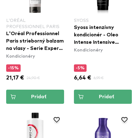
L'ORÉAL
SYOSS
PROFESSIONNEL PARIS
Syoss intenzívny
L'Oréal Professionnel
kondicionér - Oleo
Paris strieborný balzam
Intense Intensive
na vlasy - Serie Expert
Kondicionéry
Conditioner
Kondicionéry
Silver Conditioner
-15%
-5%
21,17 €
24,90 €
6,64 €
6,99 €
Pridať
Pridať