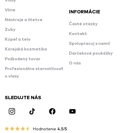
Vlasy
Vône
INFORMÁCIE
Nástroje a štetce
Časté otázky
Zuby
Kontakt
Kúpeľ a telo
Spolupracuj s nami!
Kórejská kozmetika
Darčekové poukážky
Poškodený tovar
O nás
Profesionálna starostlivosť
o vlasy
SLEDUJTE NÁS
Hodnotenie
4.5/5