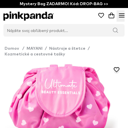
Mystery Bag ZADARMO! Kód: DROP-BAG >>
Domov
/
MAYANI
/
Nástroje a štetce
/
Kozmetické a cestovné tašky