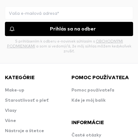
Prihlás sa na odber
S prihlásením k odberu e-noviniek súhlasím s
OBCHODNÝMI
PODMIENKAMI
a som si vedomý/á, že môj súhlas môžem kedykoľvek
zrušiť.
KATEGÓRIE
POMOC POUŽÍVATEĽA
Make-up
Pomoc používateľa
Starostlivosť o pleť
Kde je môj balík
Vlasy
Vône
INFORMÁCIE
Nástroje a štetce
Časté otázky