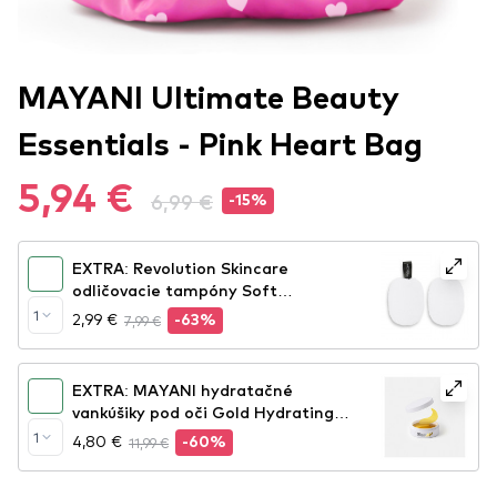
MAYANI Ultimate Beauty
Essentials - Pink Heart Bag
5,94 €
6,99 €
-15%
EXTRA: Revolution Skincare
odličovacie tampóny Soft
Cleansing Sponges
1
2,99 €
7,99 €
-63%
EXTRA: MAYANI hydratačné
vankúšiky pod oči Gold Hydrating
Eye Patches
1
4,80 €
11,99 €
-60%