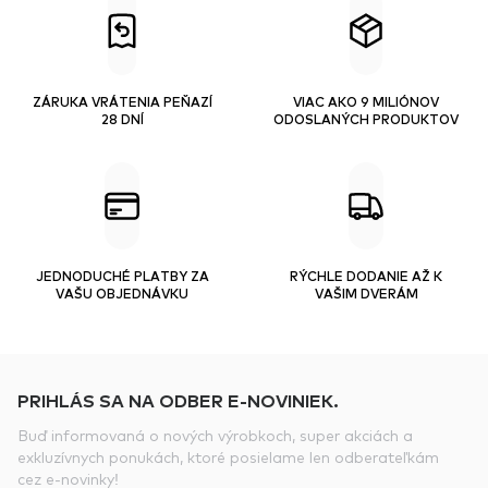
ZÁRUKA VRÁTENIA PEŇAZÍ
VIAC AKO 9 MILIÓNOV
28 DNÍ
ODOSLANÝCH PRODUKTOV
JEDNODUCHÉ PLATBY ZA
RÝCHLE DODANIE AŽ K
VAŠU OBJEDNÁVKU
VAŠIM DVERÁM
PRIHLÁS SA NA ODBER E-NOVINIEK.
Buď informovaná o nových výrobkoch, super akciách a
exkluzívnych ponukách, ktoré posielame len odberateľkám
cez e-novinky!