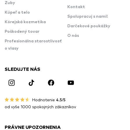
Zuby
Kontakt
Kúpeľ a telo
Spolupracuj s nami!
Kórejská kozmetika
Darčekové poukážky
Poškodený tovar
O nás
Profesionálna starostlivosť
o vlasy
SLEDUJTE NÁS
Hodnotenie
4.5/5
od vyše 1000 spokojných zákazníkov
PRÁVNE UPOZORNENIA