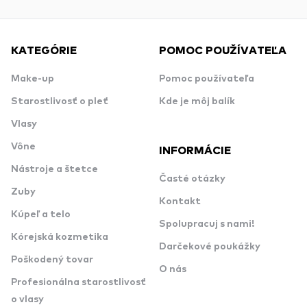
KATEGÓRIE
POMOC POUŽÍVATEĽA
Make-up
Pomoc používateľa
Starostlivosť o pleť
Kde je môj balík
Vlasy
Vône
INFORMÁCIE
Nástroje a štetce
Časté otázky
Zuby
Kontakt
Kúpeľ a telo
Spolupracuj s nami!
Kórejská kozmetika
Darčekové poukážky
Poškodený tovar
O nás
Profesionálna starostlivosť
o vlasy