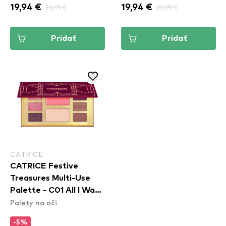
19,94 €
20,99 €
19,94 €
20,99 €
Pridať
Pridať
CATRICE
CATRICE Festive
Treasures Multi-Use
Palette - C01 All I Want
Palety na oči
Is Velvet
-5%