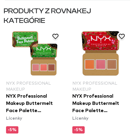
PRODUKTY Z ROVNAKEJ
KATEGÓRIE
NYX PROFESSIONAL
NYX PROFESSIONAL
MAKEUP
MAKEUP
NYX Professional
NYX Professional
Makeup Buttermelt
Makeup Buttermelt
Face Palette
Face Palette
Lícenky
Lícenky
Blush/Bronzer Duo - 02
Blush/Bronzer Duo - 01
Dark
Light/Medium
-5%
-5%