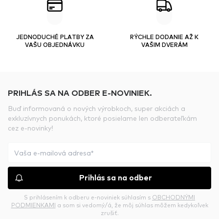
JEDNODUCHÉ PLATBY ZA
RÝCHLE DODANIE AŽ K
VAŠU OBJEDNÁVKU
VAŠIM DVERÁM
PRIHLÁS SA NA ODBER E-NOVINIEK.
Buď informovaná o nových výrobkoch, super akciách a
exkluzívnych ponukách, ktoré posielame len odberateľkám
cez e-novinky!
Prihlás sa na odber
S prihlásením k odberu e-noviniek súhlasím s
OBCHODNÝMI
PODMIENKAMI
a som si vedomý/á, že môj súhlas môžem kedykoľvek
zrušiť.