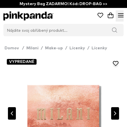
Mystery Bag ZADARMO! Kód: DROP-BAG >>
Domov
/
Milani
/
Make-up
/
Lícenky
/
Lícenky
VYPREDANÉ