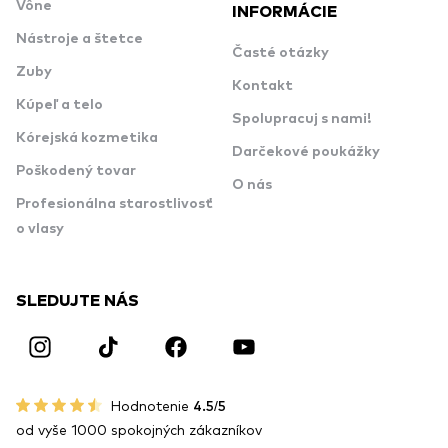
Vône
INFORMÁCIE
Nástroje a štetce
Časté otázky
Zuby
Kontakt
Kúpeľ a telo
Spolupracuj s nami!
Kórejská kozmetika
Darčekové poukážky
Poškodený tovar
O nás
Profesionálna starostlivosť
o vlasy
SLEDUJTE NÁS
Hodnotenie
4.5/5
od vyše 1000 spokojných zákazníkov