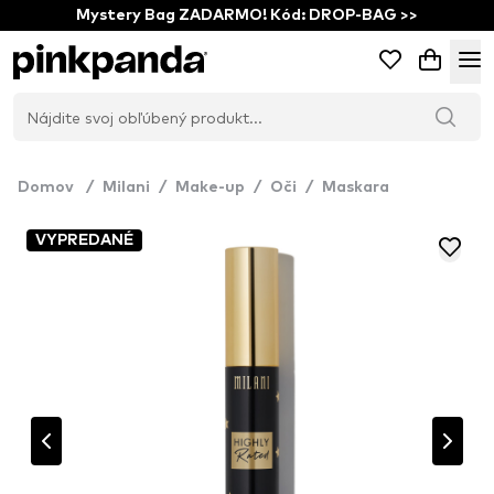
Mystery Bag ZADARMO! Kód: DROP-BAG >>
Domov
/
Milani
/
Make-up
/
Oči
/
Maskara
VYPREDANÉ