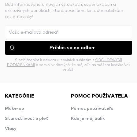
Buď informovaná o nových výrobkoch, super akciách a
exkluzívnych ponukách, ktoré posielame len odberateľkám
cez e-novinky!
Prihlás sa na odber
S prihlásením k odberu e-noviniek súhlasím s
OBCHODNÝMI
PODMIENKAMI
a som si vedomý/á, že môj súhlas môžem kedykoľvek
zrušiť.
KATEGÓRIE
POMOC POUŽÍVATEĽA
Make-up
Pomoc používateľa
Starostlivosť o pleť
Kde je môj balík
Vlasy