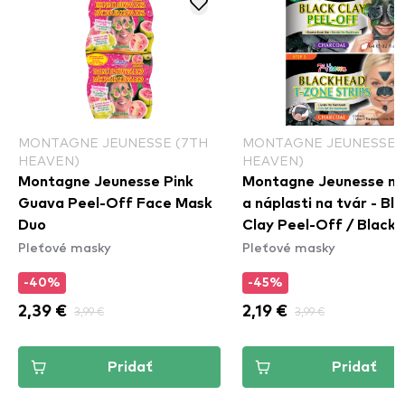
MONTAGNE JEUNESSE (7TH
MONTAGNE JEUNESSE 
HEAVEN)
HEAVEN)
Montagne Jeunesse Pink
Montagne Jeunesse m
Guava Peel-Off Face Mask
a náplasti na tvár - Bl
Duo
Clay Peel-Off / Black
Pleťové masky
Pleťové masky
T-Zone Strips
-40%
-45%
2,39 €
3,99 €
2,19 €
3,99 €
Pridať
Pridať