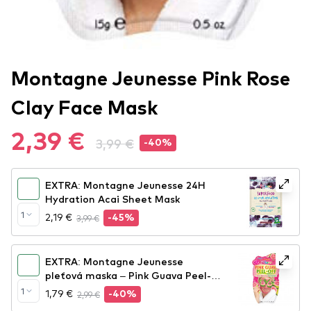
Montagne Jeunesse Pink Rose
Clay Face Mask
2,39 €
3,99 €
-40%
EXTRA: Montagne Jeunesse 24H
Hydration Acai Sheet Mask
1
2,19 €
3,99 €
-45%
EXTRA: Montagne Jeunesse
pleťová maska – Pink Guava Peel-
Off Face Mask
1
1,79 €
2,99 €
-40%