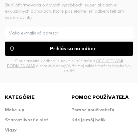
Buď informovaná o nových výrobkoch, super akciách a
exkluzívnych ponukách, ktoré posielame len odberateľkám
cez e-novinky!
Prihlás sa na odber
S prihlásením k odberu e-noviniek súhlasím s
OBCHODNÝMI
PODMIENKAMI
a som si vedomý/á, že môj súhlas môžem kedykoľvek
zrušiť.
KATEGÓRIE
POMOC POUŽÍVATEĽA
Make-up
Pomoc používateľa
Starostlivosť o pleť
Kde je môj balík
Vlasy