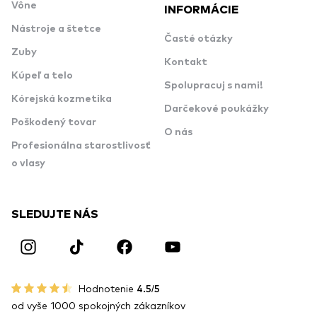
Vône
INFORMÁCIE
Nástroje a štetce
Časté otázky
Zuby
Kontakt
Kúpeľ a telo
Spolupracuj s nami!
Kórejská kozmetika
Darčekové poukážky
Poškodený tovar
O nás
Profesionálna starostlivosť
o vlasy
SLEDUJTE NÁS
Hodnotenie
4.5/5
od vyše 1000 spokojných zákazníkov