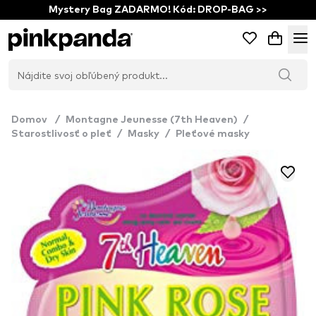
Mystery Bag ZADARMO! Kód: DROP-BAG >>
Domov
/
Montagne Jeunesse (7th Heaven)
/
Starostlivosť o pleť
/
Masky
/
Pleťové masky