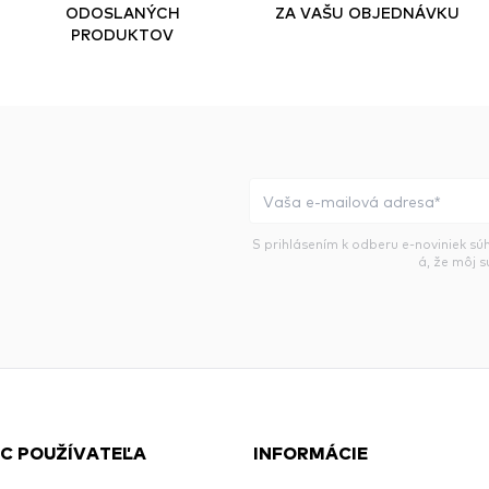
ODOSLANÝCH
ZA VAŠU OBJEDNÁVKU
PRODUKTOV
S prihlásením k odberu e-noviniek sú
á, že môj 
C POUŽÍVATEĽA
INFORMÁCIE