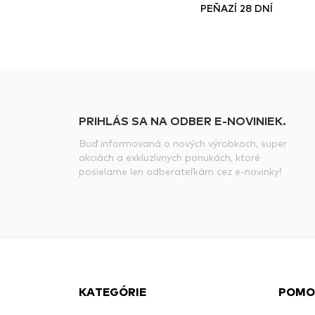
PEŇAZÍ 28 DNÍ
PRIHLÁS SA NA ODBER E-NOVINIEK.
Buď informovaná o nových výrobkoch, super
akciách a exkluzívnych ponukách, ktoré
posielame len odberateľkám cez e-novinky!
KATEGÓRIE
POMO