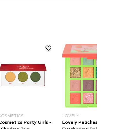
ELY
BH COSMETICS
ely Peaches & Cream
BH Cosmetics X Doja Cat