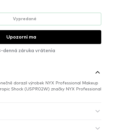
Vypredané
Upozorni ma
-denná záruka vrátenia
ečně dorazil výrobek NYX Professional Makeup
Tropic Shock (USPR02W) značky NYX Professional