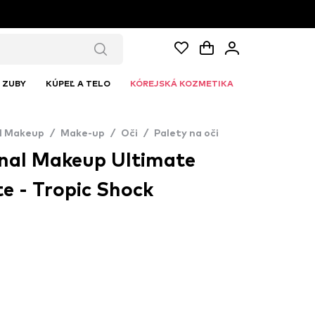
ZUBY
KÚPEĽ A TELO
KÓREJSKÁ KOZMETIKA
l Makeup
/
Make-up
/
Oči
/
Palety na oči
nal Makeup Ultimate
e - Tropic Shock