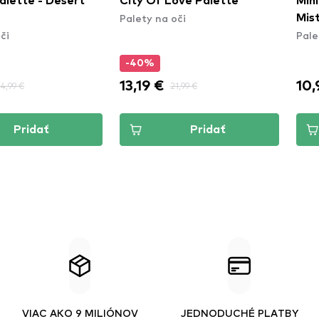
ove Palette
Mini Shadow Trio -
Eye
či
Pale
Mistletoe Mischief
Palety na oči
10,99 €
9,9
1,99 €
Pridať
Pridať
VIAC AKO 9 MILIÓNOV
JEDNODUCHÉ PLATBY