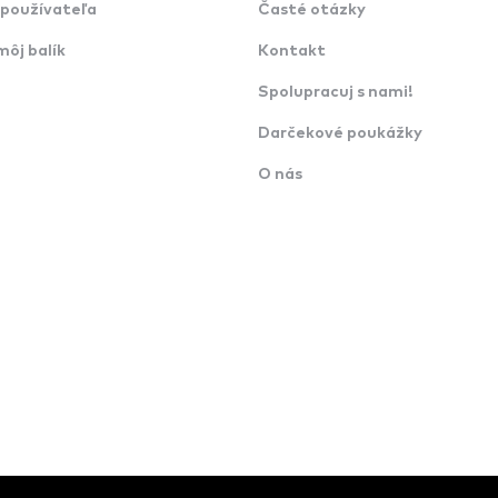
používateľa
Časté otázky
môj balík
Kontakt
Spolupracuj s nami!
Darčekové poukážky
O nás