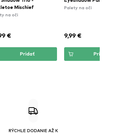
shadow Palette
Elements Mini Shadow Quad
ty na oči
- Gold
Palety na oči
-30%
9 €
10,49 €
14,99 €
Pridať
Pridať
RÝCHLE DODANIE AŽ K