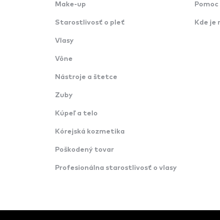
Make-up
Pomoc 
Starostlivosť o pleť
Kde je 
Vlasy
Vône
Nástroje a štetce
Zuby
Kúpeľ a telo
Kórejská kozmetika
Poškodený tovar
Profesionálna starostlivosť o vlasy