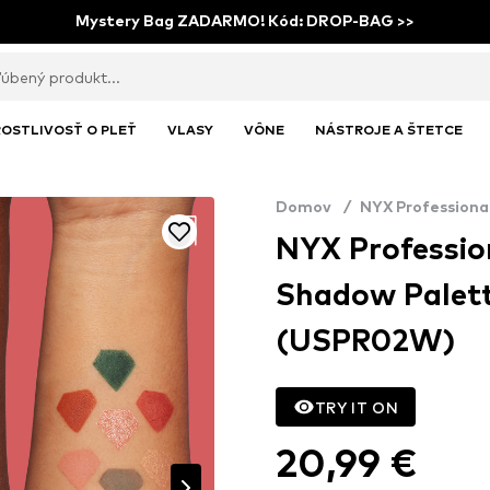
Mystery Bag ZADARMO! Kód: DROP-BAG >>
OSTLIVOSŤ O PLEŤ
VLASY
VÔNE
NÁSTROJE A ŠTETCE
Domov
/
NYX Professiona
NYX Professio
Shadow Palett
(USPR02W)
TRY IT ON
20,99 €