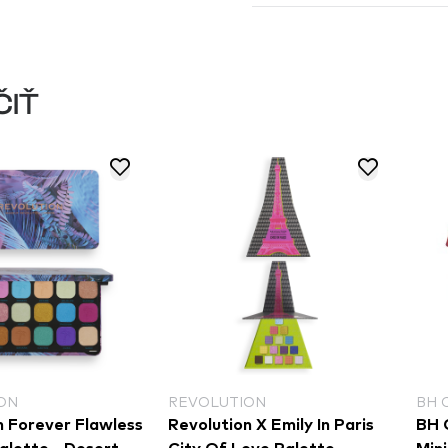
ČIŤ
ON
BH COSMETICS
LOV
 X Emily In Paris
BH Cosmetics Party Girls -
Lov