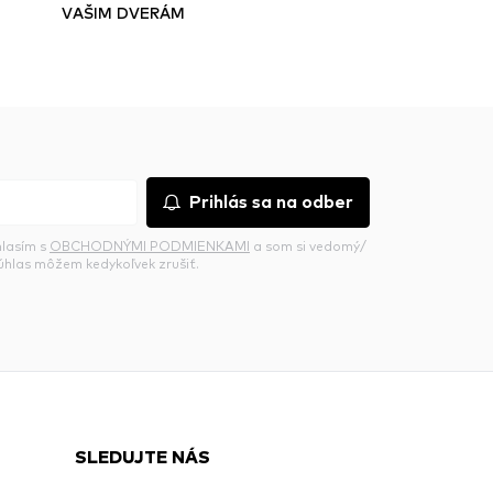
VAŠIM DVERÁM
Prihlás sa na odber
hlasím s
OBCHODNÝMI PODMIENKAMI
a som si vedomý/
súhlas môžem kedykoľvek zrušiť.
SLEDUJTE NÁS