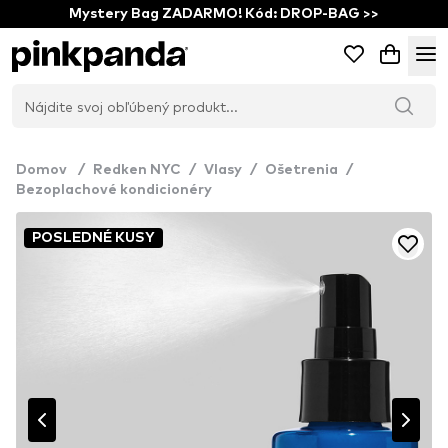
Mystery Bag ZADARMO! Kód: DROP-BAG >>
Domov
/
Redken NYC
/
Vlasy
/
Ošetrenia
/
Bezoplachové kondicionéry
POSLEDNÉ KUSY