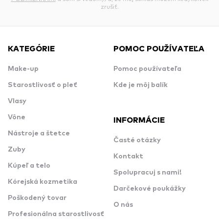
zrušiť.
KATEGÓRIE
POMOC POUŽÍVATEĽA
Make-up
Pomoc používateľa
Starostlivosť o pleť
Kde je môj balík
Vlasy
Vône
INFORMÁCIE
Nástroje a štetce
Časté otázky
Zuby
Kontakt
Kúpeľ a telo
Spolupracuj s nami!
Kórejská kozmetika
Darčekové poukážky
Poškodený tovar
O nás
Profesionálna starostlivosť