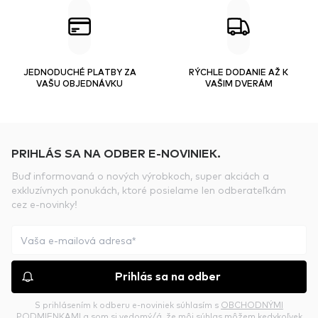
JEDNODUCHÉ PLATBY ZA
RÝCHLE DODANIE AŽ K
VAŠU OBJEDNÁVKU
VAŠIM DVERÁM
PRIHLÁS SA NA ODBER E-NOVINIEK.
Buď informovaná o nových výrobkoch, super akciách a
exkluzívnych ponukách, ktoré posielame len odberateľkám
cez e-novinky!
Prihlás sa na odber
S prihlásením k odberu e-noviniek súhlasím s
OBCHODNÝMI
PODMIENKAMI
a som si vedomý/á, že môj súhlas môžem kedykoľvek