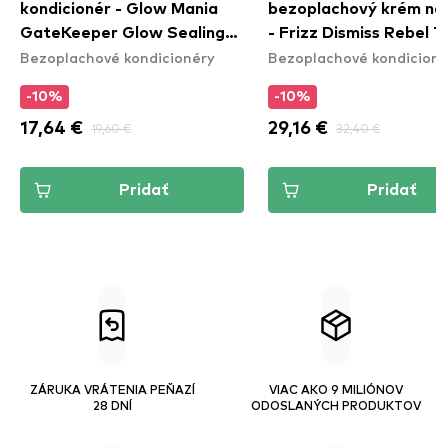
kondicionér - Glow Mania
bezoplachový krém na 
GateKeeper Glow Sealing
- Frizz Dismiss Rebel 
Bezoplachové kondicionéry
Bezoplachové kondicioné
Leave-In Conditioner
Cream
-10%
-10%
17,64 €
19,60 €
29,16 €
32,40 €
Pridať
Pridať
ZÁRUKA VRÁTENIA PEŇAZÍ
VIAC AKO 9 MILIÓNOV
28 DNÍ
ODOSLANÝCH PRODUKTOV