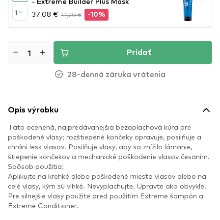
- Extreme Builder Plus Mask
1
37,08 €
41,20 €
-10%
Pridať
28-denná záruka vrátenia
Opis výrobku
Táto ocenená, najpredávanejšia bezoplachová kúra pre
poškodené vlasy; rozštiepené končeky opravuje, posilňuje a
chráni lesk vlasov. Posilňuje vlasy, aby sa znížilo lámanie,
štiepenie končekov a mechanické poškodenie vlasov česaním.
Spôsob použitia:
Aplikujte na krehké alebo poškodené miesta vlasov alebo na
celé vlasy, kým sú vlhké. Nevyplachujte. Upravte ako obvykle.
Pre silnejšie vlasy použite pred použitím Extreme šampón a
Extreme Conditioner.