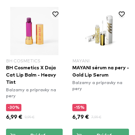
BH COSMETICS
MAYANI
BH Cosmetics X Doja
MAYANI sérum na pery -
Cat Lip Balm - Heavy
Gold Lip Serum
Balzamy a prípravky na
Tint
pery
Balzamy a prípravky na
pery
-30%
-15%
6,99 €
9,99 €
6,79 €
7,99 €