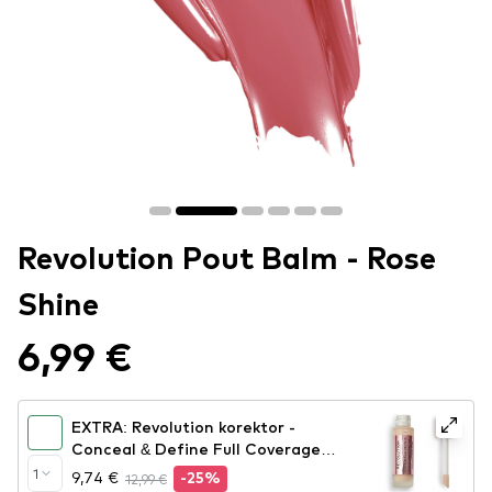
Revolution Pout Balm - Rose
Shine
6,99 €
EXTRA: Revolution korektor -
Conceal & Define Full Coverage
Foundation - F6
1
9,74 €
12,99 €
-25%