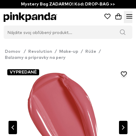
Mystery Bag ZADARMO! Kód: DROP-BAG >>
Domov
/
Revolution
/
Make-up
/
Rúže
/
Balzamy a prípravky na pery
VYPREDANÉ