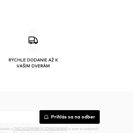
RÝCHLE DODANIE AŽ K
VAŠIM DVERÁM
Prihlás sa na odber
hlasím s
OBCHODNÝMI PODMIENKAMI
a som si vedomý/