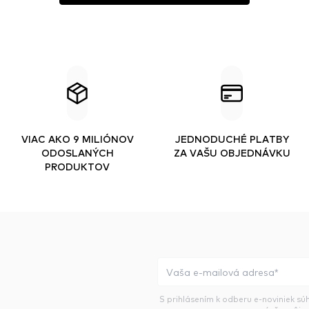
VIAC AKO 9 MILIÓNOV
JEDNODUCHÉ PLATBY
ODOSLANÝCH
ZA VAŠU OBJEDNÁVKU
PRODUKTOV
S prihlásením k odberu e-noviniek sú