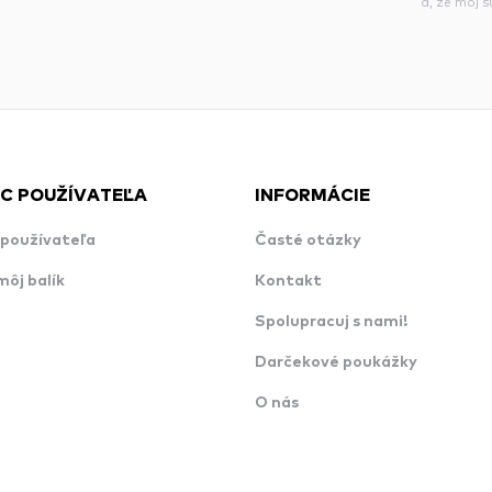
á, že môj 
C POUŽÍVATEĽA
INFORMÁCIE
používateľa
Časté otázky
môj balík
Kontakt
Spolupracuj s nami!
Darčekové poukážky
O nás