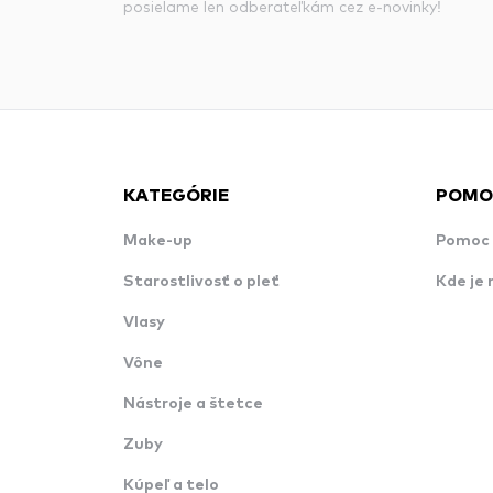
posielame len odberateľkám cez e-novinky!
KATEGÓRIE
POMO
Make-up
Pomoc 
Starostlivosť o pleť
Kde je 
Vlasy
Vône
Nástroje a štetce
Zuby
Kúpeľ a telo