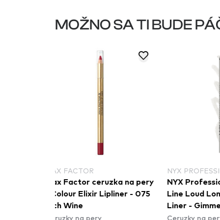
MOŽNO SA TI BUDE PÁ
NYX PROFESSIONAL MAKEUP
RIMMEL L
zka na pery
NYX Professional Makeup
Rimmel L
ipliner - 075
Line Loud Longwear Lip
kontúrova
Liner - Gimme Drama
pery - Las
Ceruzky na pery
Ceruzky na
(LLLP01)
- 705 Cap