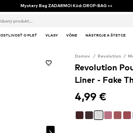
Mystery Bag ZADARMO! Kód: DROP-BAG >>
OSTLIVOSŤ O PLEŤ
VLASY
VÔNE
NÁSTROJE A ŠTETCE
Domov
/
Revolution
/
M
Revolution Po
Liner - Fake Th
4,99 €