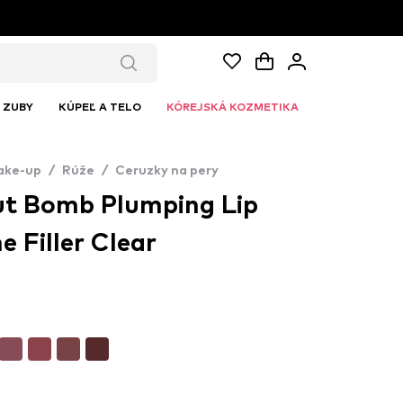
ZUBY
KÚPEĽ A TELO
KÓREJSKÁ KOZMETIKA
ake-up
/
Rúže
/
Ceruzky na pery
ut Bomb Plumping Lip
e Filler Clear