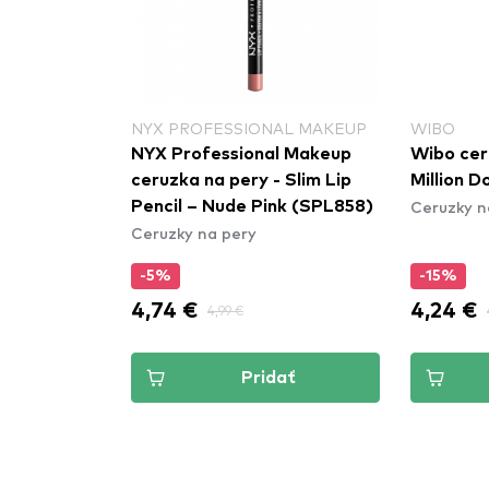
NYX PROFESSIONAL MAKEUP
WIBO
NYX Professional Makeup
Wibo cer
ceruzka na pery - Slim Lip
Million D
Ceruzky n
Pencil – Nude Pink (SPL858)
Ceruzky na pery
-5%
-15%
4,74 €
4,24 €
4,99 €
Pridať