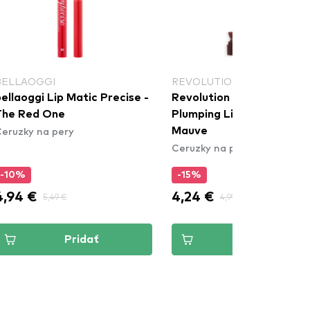
BELLAOGGI
REVOLUTION
ellaoggi Lip Matic Precise -
Revolution Pout Bomb
The Red One
Plumping Lip Liner - Dee
eruzky na pery
Mauve
Ceruzky na pery
-10%
-15%
4,94 €
4,24 €
5,49 €
4,99 €
Pridať
Pridať