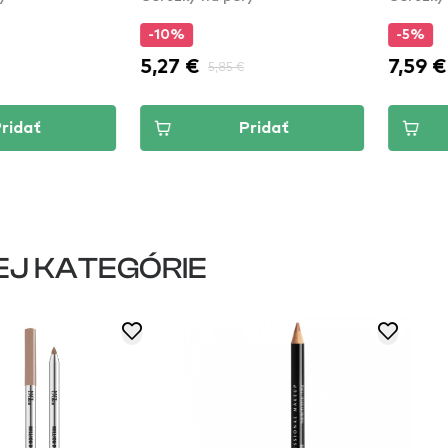
-5%
-5
7,59 €
7,5
85 €
7,99 €
Pridať
Pridať
EJ KATEGÓRIE