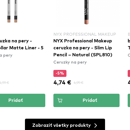
NYX PROFESSIONAL MAKEUP
uzka na pery -
NYX Professional Makeup
b
ollar Matte Liner - 5
ceruzka na pery - Slim Lip
a pery
C
Pencil – Natural (SPL810)
Ceruzky na pery
-5%
4,74 €
4,99 €
4,99 €
Pridať
Pridať
Zobraziť všetky produkty