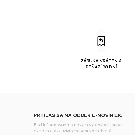
ZÁRUKA VRÁTENIA
PEŇAZÍ 28 DNÍ
PRIHLÁS SA NA ODBER E-NOVINIEK.
Buď informovaná o nových výrobkoch, super
akciách a exkluzívnych ponukách, ktoré