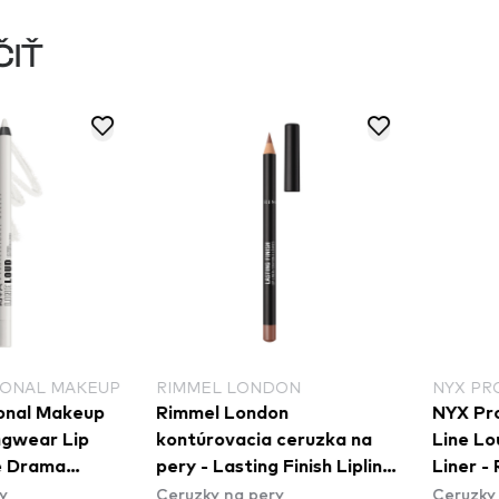
ČIŤ
ONDON
NYX PROFESSIONAL MAKEUP
NYX
ondon
NYX Professional Makeup
NYX
cia ceruzka na
Line Loud Longwear Lip
Lin
ting Finish Lipliner
Liner - Rebel Red (LLLP11)
Lin
 pery
Ceruzky na pery
Ceru
puccino (GIFT)
(LL