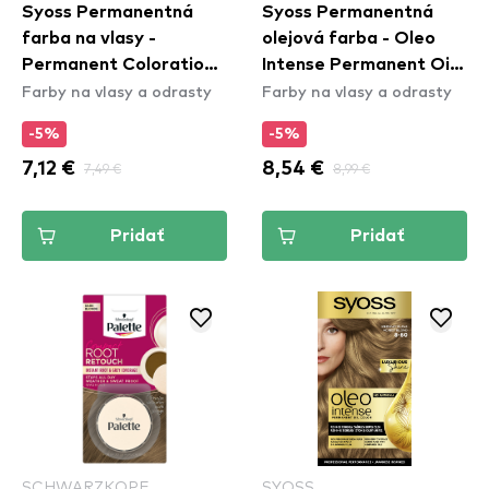
Syoss Permanentná
Syoss Permanentná
farba na vlasy -
olejová farba - Oleo
Permanent Coloration -
Intense Permanent Oil
Farby na vlasy a odrasty
Farby na vlasy a odrasty
3_1 Dark Brown
Color - 3-10 Deep
Brown
-5%
-5%
7,12 €
7,49 €
8,54 €
8,99 €
Pridať
Pridať
SCHWARZKOPF
SYOSS