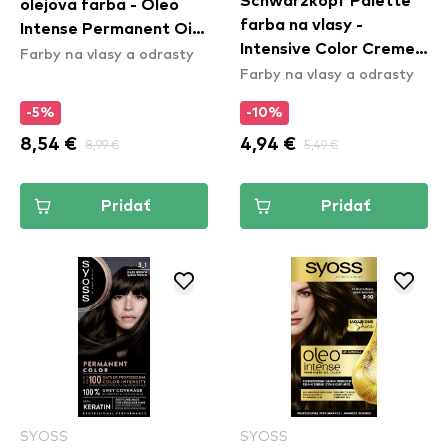
Schwarzkopf Palette
olejová farba - Oleo
farba na vlasy -
Intense Permanent Oil
Intensive Color Creme -
Farby na vlasy a odrasty
Color - 6-80 Hezelnut
Farby na vlasy a odrasty
3-68 Dark Mahogany
Blond
-5%
-10%
8,54 €
8,99 €
4,94 €
5,49 €
Pridať
Pridať
SYOSS
SYOSS