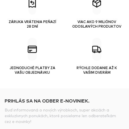
ZÁRUKA VRÁTENIA PEŇAZÍ
VIAC AKO 9 MILIÓNOV
28 DNÍ
ODOSLANÝCH PRODUKTOV
JEDNODUCHÉ PLATBY ZA
RÝCHLE DODANIE AŽ K
VAŠU OBJEDNÁVKU
VAŠIM DVERÁM
PRIHLÁS SA NA ODBER E-NOVINIEK.
Buď informovaná o nových výrobkoch, super akciách a
exkluzívnych ponukách, ktoré posielame len odberateľkám
cez e-novinky!