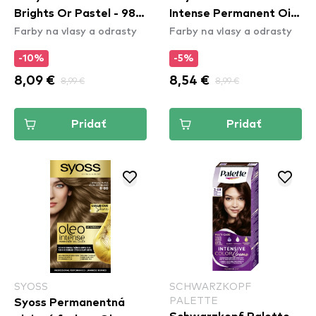
Brights Or Pastel - 98
Intense Permanent Oil
Farby na vlasy a odrasty
Farby na vlasy a odrasty
Steel Silver
Color - 5-92 Bright Red
-10%
-5%
8,09 €
8,99 €
8,54 €
8,99 €
Pridať
Pridať
SYOSS
SCHWARZKOPF
PALETTE
Syoss Permanentná