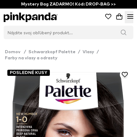
Mystery Bag ZADARMO! Kód: DROP-BAG >>
Domov
/
Schwarzkopf Palette
/
Vlasy
/
Farby na vlasy a odrasty
POSLEDNÉ KUSY