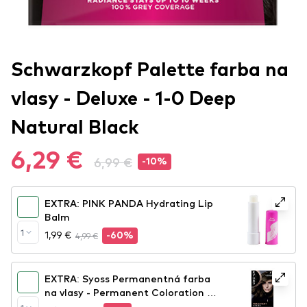
Schwarzkopf Palette farba na
vlasy - Deluxe - 1-0 Deep
Natural Black
6,29 €
6,99 €
-10%
EXTRA: PINK PANDA Hydrating Lip
Balm
1
1,99 €
4,99 €
-60%
EXTRA: Syoss Permanentná farba
na vlasy - Permanent Coloration -
4_1 Medium Brown