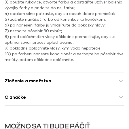
3) použite rukavice, otvorte farbu a odstráňte uzáver balenia
vývojky farby a pridajte do nej farbu;
4) obalom silno potraste, aby sa obsah dobre premiešal;
5) začnite nanášať farbu od korienkov ku končekom;
6) po nanesení farby ju vmasírujte do pokožky hlavy;
7) nechajte pôsobiť 30 minút;
8) pred opláchnutím vlasy dôkladne premasírujte, aby ste
optimalizovali proces oplachovania;
9) dôkladne opláchnite vlasy, kým voda nepotečie;
10) po farbení naneste kondicionér a nechajte ho pôsobiť dve
minúty, potom dôkladne opláchnite.
Zloženie a množstvo
O značke
MOŽNO SA TI BUDE PÁČIŤ