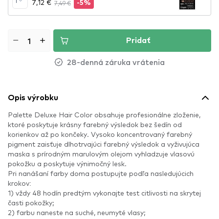
1
7,12 €
7,49 €
-5%
Pridať
28-denná záruka vrátenia
Opis výrobku
Palette Deluxe Hair Color obsahuje profesionálne zloženie,
ktoré poskytuje krásny farebný výsledok bez šedín od
korienkov až po končeky. Vysoko koncentrovaný farebný
pigment zaisťuje dlhotrvajúci farebný výsledok a vyživujúca
maska s prírodným marulovým olejom vyhladzuje vlasovú
pokožku a poskytuje výnimočný lesk.
Pri nanášaní farby doma postupujte podľa nasledujúcich
krokov:
1) vždy 48 hodín predtým vykonajte test citlivosti na skrytej
časti pokožky;
2) farbu naneste na suché, neumyté vlasy;