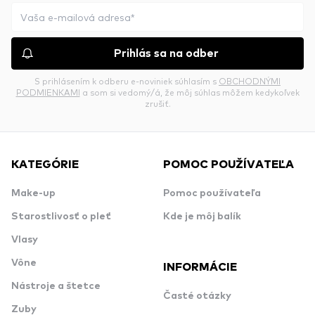
Prihlás sa na odber
S prihlásením k odberu e-noviniek súhlasím s
OBCHODNÝMI
PODMIENKAMI
a som si vedomý/á, že môj súhlas môžem kedykoľvek
zrušiť.
KATEGÓRIE
POMOC POUŽÍVATEĽA
Make-up
Pomoc používateľa
Starostlivosť o pleť
Kde je môj balík
Vlasy
Vône
INFORMÁCIE
Nástroje a štetce
Časté otázky
Zuby