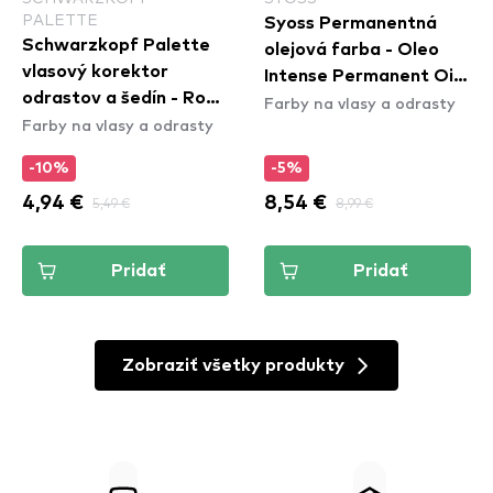
PALETTE
Syoss Permanentná
Schwarzkopf Palette
olejová farba - Oleo
vlasový korektor
Intense Permanent Oil
odrastov a šedín - Root
Farby na vlasy a odrasty
Color - 8-60 Honey
Farby na vlasy a odrasty
Retoucher - Dark
Blond
Blonde
-10%
-5%
4,94 €
5,49 €
8,54 €
8,99 €
Pridať
Pridať
Zobraziť všetky produkty