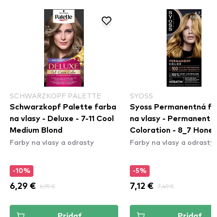
SCHWARZKOPF PALETTE
SYOSS
Schwarzkopf Palette farba
Syoss Permanentná fa
na vlasy - Deluxe - 7-11 Cool
na vlasy - Permanent
Medium Blond
Coloration - 8_7 Hone
Farby na vlasy a odrasty
Farby na vlasy a odrasty
Blond
-10%
-5%
6,29 €
6,99 €
7,12 €
7,49 €
Pridať
Pridať