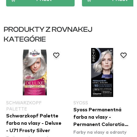
PRODUKTY Z ROVNAKEJ
KATEGÓRIE
SCHWARZKOPF
SYOSS
PALETTE
Syoss Permanentná
Schwarzkopf Palette
farba na vlasy -
farba na vlasy - Deluxe
Permanent Coloration -
- U71 Frosty Silver
Farby na vlasy a odrasty
12_59 Cool Platinum