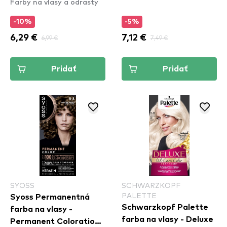
Farby na vlasy a odrasty
Blond
-10%
-5%
6,29 €
6,99 €
7,12 €
7,49 €
Pridať
Pridať
SYOSS
SCHWARZKOPF
PALETTE
Syoss Permanentná
Schwarzkopf Palette
farba na vlasy -
farba na vlasy - Deluxe
Permanent Coloration -