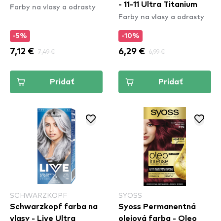
- 11-11 Ultra Titanium
Farby na vlasy a odrasty
5_8 Hezelnut Brown
Farby na vlasy a odrasty
-5%
-10%
7,12 €
7,49 €
6,29 €
6,99 €
Pridať
Pridať
SCHWARZKOPF
SYOSS
Schwarzkopf farba na
Syoss Permanentná
vlasy - Live Ultra
olejová farba - Oleo