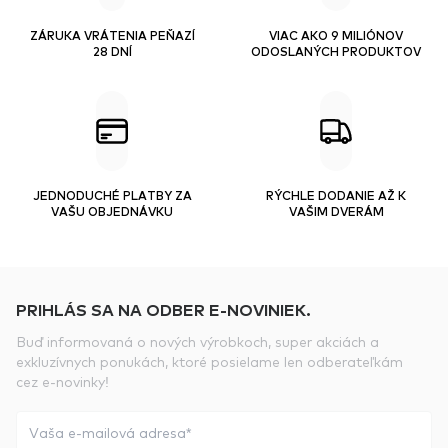
ZÁRUKA VRÁTENIA PEŇAZÍ
VIAC AKO 9 MILIÓNOV
28 DNÍ
ODOSLANÝCH PRODUKTOV
JEDNODUCHÉ PLATBY ZA
RÝCHLE DODANIE AŽ K
VAŠU OBJEDNÁVKU
VAŠIM DVERÁM
PRIHLÁS SA NA ODBER E-NOVINIEK.
Buď informovaná o nových výrobkoch, super akciách a
exkluzívnych ponukách, ktoré posielame len odberateľkám
cez e-novinky!