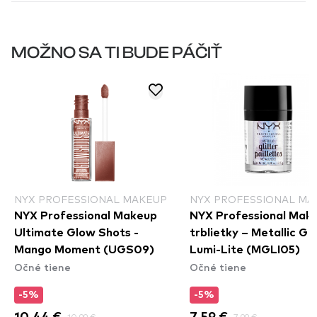
MOŽNO SA TI BUDE PÁČIŤ
NYX PROFESSIONAL MAKEUP
NYX PROFESSIONAL MA
NYX Professional Makeup
NYX Professional Mak
Ultimate Glow Shots -
trblietky – Metallic Gli
Mango Moment (UGS09)
Lumi-Lite (MGLI05)
Očné tiene
Očné tiene
-5%
-5%