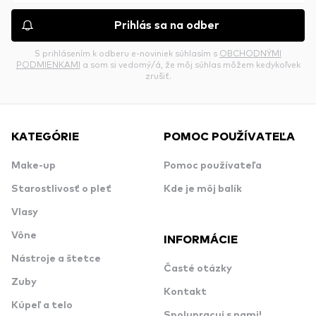
Prihlás sa na odber
S prihlásením k odberu e-noviniek súhlasím s
OBCHODNÝMI
PODMIENKAMI
a som si vedomý/á, že môj súhlas môžem kedykoľvek
zrušiť.
KATEGÓRIE
POMOC POUŽÍVATEĽA
Make-up
Pomoc používateľa
Starostlivosť o pleť
Kde je môj balík
Vlasy
Vône
INFORMÁCIE
Nástroje a štetce
Časté otázky
Zuby
Kontakt
Kúpeľ a telo
Spolupracuj s nami!