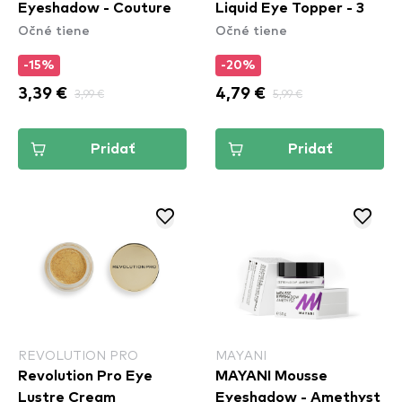
Eyeshadow - Couture
Liquid Eye Topper - 3
Očné tiene
Očné tiene
-15%
-20%
3,39 €
3,99 €
4,79 €
5,99 €
Pridať
Pridať
REVOLUTION PRO
MAYANI
Revolution Pro Eye
MAYANI Mousse
Lustre Cream
Eyeshadow - Amethyst