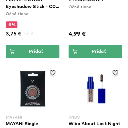
Očné tiene
Eyeshadow Stick - C03
Očné tiene
Unstoppapearl
-5%
4,99 €
3,75 €
3,95 €
Pridať
Pridať
MAYANI
WIBO
MAYANI Single
Wibo About Last Night