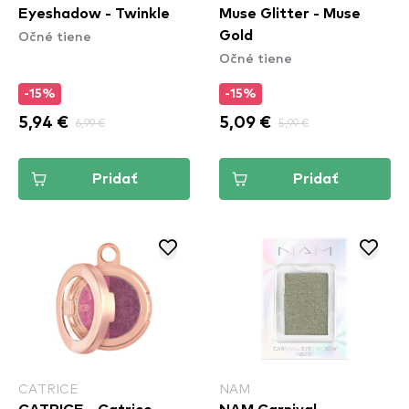
Eyeshadow - Twinkle
Muse Glitter - Muse
Očné tiene
Gold
Očné tiene
-15%
-15%
5,94 €
6,99 €
5,09 €
5,99 €
Pridať
Pridať
CATRICE
NAM