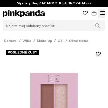
Mystery Bag ZADARMO! Kód: DROP-BAG >>
Domov
/
Wibo
/
Make-up
/
Oči
/
Očné tiene
POSLEDNÉ KUSY