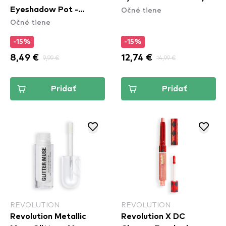
Očné tiene
Eyeshadow Pot -
Očné tiene
Duchesse
-15%
-15%
8,49 €
9,99 €
12,74 €
14,99 €
Pridať
Pridať
REVOLUTION
REVOLUTION
Revolution Metallic
Revolution X DC