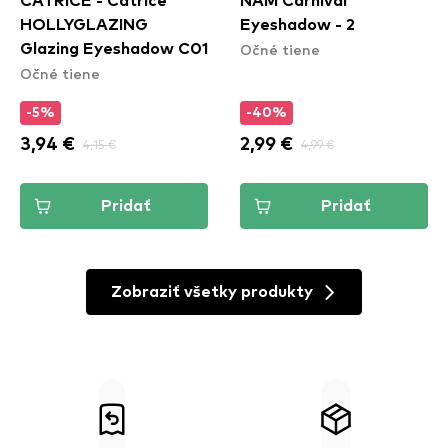
CATRICE - Catrice
NAM Carnival
HOLLYGLAZING
Eyeshadow - 2
Očné tiene
Glazing Eyeshadow C01
Očné tiene
-5%
-40%
3,94 €
4,15 €
2,99 €
4,99 €
Pridať
Pridať
Zobraziť všetky produkty