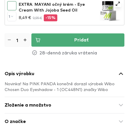
EXTRA: MAYANI očný krém - Eye
Cream With Jojoba Seed Oil
1
8,49 €
9,99 €
-15%
Pridať
28-denná záruka vrátenia
Opis výrobku
Novinka! Na PINK PANDA konečně dorazil výrobek Wibo
Chosen Duo Eyeshadow - 1 (OC448N1) značky Wibo
Zloženie a množstvo
O značke