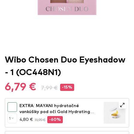
Wibo Chosen Duo Eyeshadow
- 1 (OC448N1)
6,79 €
7,99 €
-15%
EXTRA: MAYANI hydratačné
vankúšiky pod oči Gold Hydrating
Eye Patches
1
4,80 €
11,99 €
-60%