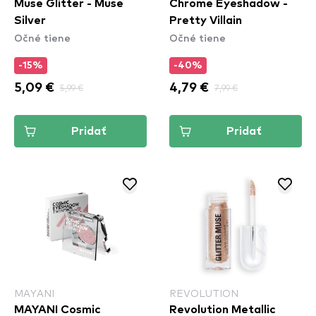
Muse Glitter - Muse
Chrome Eyeshadow -
Silver
Pretty Villain
Očné tiene
Očné tiene
-15%
-40%
5,09 €
5,99 €
4,79 €
7,99 €
Pridať
Pridať
MAYANI
REVOLUTION
MAYANI Cosmic
Revolution Metallic