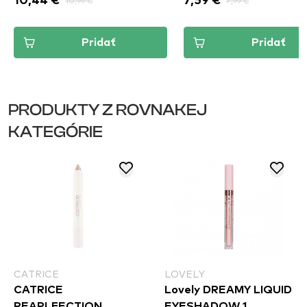
10,44 €
10,99 €
7,59 €
7,99 €
Pridať
Pridať
PRODUKTY Z ROVNAKEJ
KATEGÓRIE
CATRICE
LOVELY
CATRICE
Lovely DREAMY LIQUID
PEARLFECTION
EYESHADOW 1