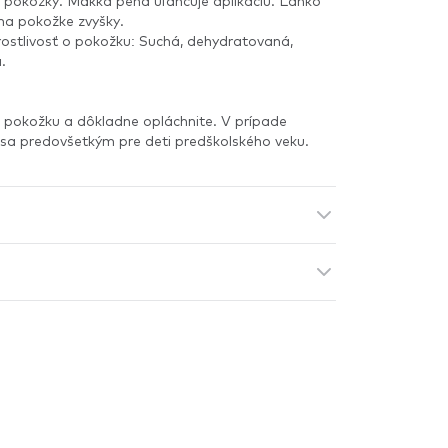
e pokožky. Mäkká pena uľahčuje aplikáciu. Ľahko
na pokožke zvyšky.
ostlivosť o pokožku: Suchá, dehydratovaná,
.
 pokožku a dôkladne opláchnite. V prípade
sa predovšetkým pre deti predškolského veku.