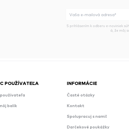
S prihlásením k odberu e-noviniek sú
á, že môj 
C POUŽÍVATEĽA
INFORMÁCIE
používateľa
Časté otázky
môj balík
Kontakt
Spolupracuj s nami!
Darčekové poukážky