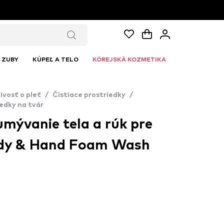
ZUBY
KÚPEĽ A TELO
KÓREJSKÁ KOZMETIKA
ivosť o pleť
/
Čistiace prostriedky
/
edky na tvár
umývanie tela a rúk pre
ody & Hand Foam Wash