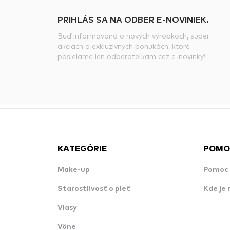
PRIHLÁS SA NA ODBER E-NOVINIEK.
Buď informovaná o nových výrobkoch, super
akciách a exkluzívnych ponukách, ktoré
posielame len odberateľkám cez e-novinky!
KATEGÓRIE
POMO
Make-up
Pomoc 
Starostlivosť o pleť
Kde je 
Vlasy
Vône