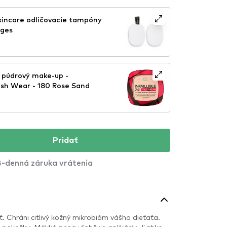
kincare odličovacie tampóny
nges
s púdrový make-up -
sh Wear - 180 Rose Sand
Pridať
-denná záruka vrátenia
ť. Chráni citlivý kožný mikrobióm vášho dieťaťa.