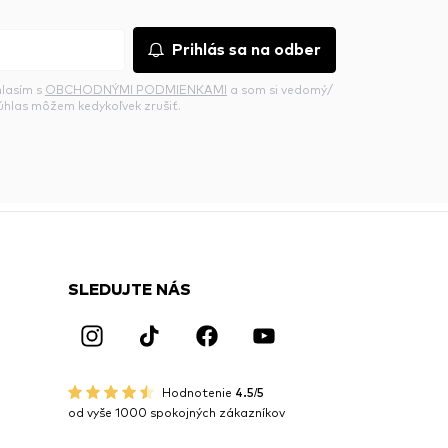
Prihlás sa na odber
hlasím s
OBCHODNÝMI PODMIENKAMI
a som si vedomý/
súhlas môžem kedykoľvek zrušiť.
SLEDUJTE NÁS
Hodnotenie
4.5/5
od vyše 1000 spokojných zákazníkov