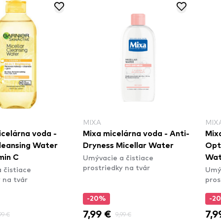
MIXA
MIX
icelárna voda -
Mixa micelárna voda - Anti-
Mix
Cleansing Water
Dryness Micellar Water
Opt
Umývacie a čistiace
min C
Wat
prostriedky na tvár
 čistiace
Umýv
 na tvár
pros
-20%
-2
7,99 €
7,9
99 €
9,99 €