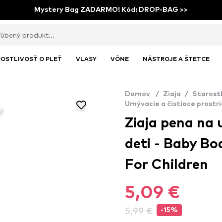
Mystery Bag ZADARMO! Kód: DROP-BAG >>
OSTLIVOSŤ O PLEŤ
VLASY
VÔNE
NÁSTROJE A ŠTETCE
Domov
/
Ziaja
/
Starostl
Umývacie a čistiace prostri
Ziaja pena na 
deti - Baby B
For Children
5,09 €
5,99 €
-15%