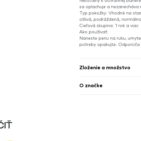
Neutrálny k ochrannej bariér
sa oplachuje a nezanecháva 
Typ pokožky: Vhodné na star
citlivá, podráždená, normálna
Cieľová skupina: 1 rok a viac
Ako používať:
Naneste penu na ruku, umyte
potreby opakujte. Odporúča 
Zloženie a množstvo
O značke
ČIŤ