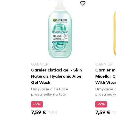
GARNIER
GARNIER
na voda -
Garnier čistiaci gel - Skin
Garnier m
ng Jelly
Naturals Hyaluronic Aloe
Micellar 
rcoal
Gel Wash
With Vita
ce
Umývacie a čistiace
Umývacie a
ár
prostriedky na tvár
prostriedky
-5%
-5%
7,59 €
7,59 €
7,99 €
7,