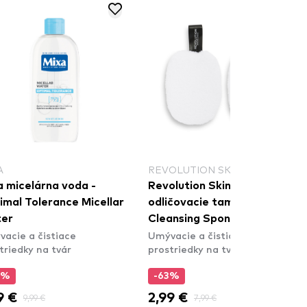
A
REVOLUTION SKINCARE
a micelárna voda -
Revolution Skincare
imal Tolerance Micellar
odličovacie tampóny Soft
er
Cleansing Sponges
acie a čistiace
Umývacie a čistiace
triedky na tvár
prostriedky na tvár
0%
-63%
9 €
2,99 €
9,99 €
7,99 €