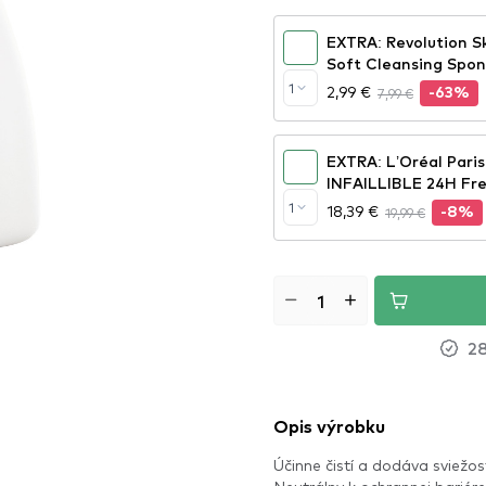
EXTRA: Revolution S
Soft Cleansing Spo
1
2,99 €
7,99 €
-63%
EXTRA: L’Oréal Pari
INFAILLIBLE 24H Fre
1
18,39 €
19,99 €
-8%
28
Opis výrobku
Účinne čistí a dodáva sviežos