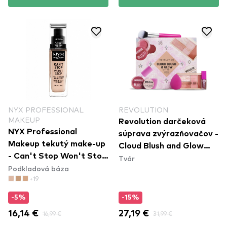
NYX PROFESSIONAL
REVOLUTION
MAKEUP
Revolution darčeková
NYX Professional
súprava zvýrazňovačov -
Makeup tekutý make-up
Cloud Blush and Glow
- Can't Stop Won't Stop
Tvár
Highlight Gift Set
Podkladová báza
Full Coverage
+19
Foundation - Light
Porcelain
-5%
-15%
16,14 €
16,99 €
27,19 €
31,99 €