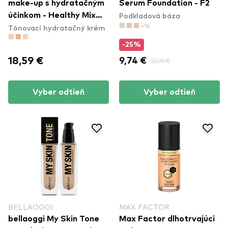
make-up s hydratačným
Serum Foundation - F2
Podkladová báza
účinkom - Healthy Mix
+16
Tónovací hydratačný krém
Tinted Beautifier - 003
Light Medium
-25%
18,59 €
9,74 €
12,99 €
Vyber odtieň
Vyber odtieň
BELLAOGGI
MAX FACTOR
bellaoggi My Skin Tone
Max Factor dlhotrvajúci