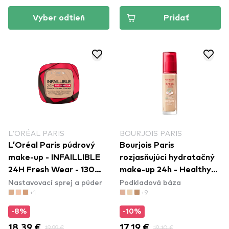
Vyber odtieň
Pridať
L’ORÉAL PARIS
BOURJOIS PARIS
L’Oréal Paris púdrový
Bourjois Paris
make-up - INFAILLIBLE
rozjasňujúci hydratačný
24H Fresh Wear - 130
make-up 24h - Healthy
Nastavovací sprej a púder
Podkladová báza
True Beige
Mix Clean Foundation -
+1
+9
51W Light Vanilla
-8%
-10%
18,39 €
19,99 €
17,19 €
19,10 €