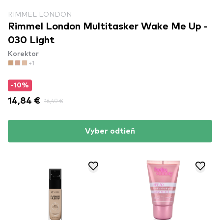
RIMMEL LONDON
Rimmel London Multitasker Wake Me Up -
030 Light
Korektor
+1
-10%
14,84 €
16,49 €
Vyber odtieň