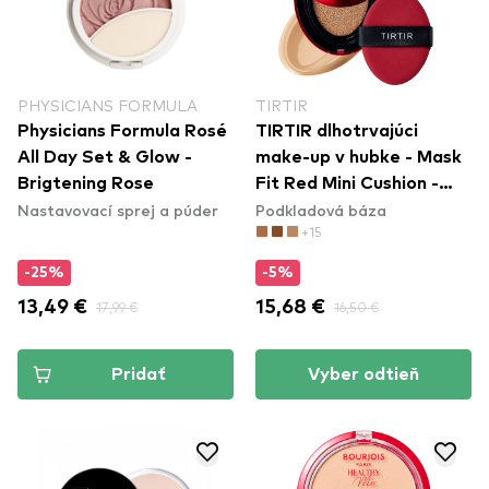
PHYSICIANS FORMULA
TIRTIR
Physicians Formula Rosé
TIRTIR dlhotrvajúci
All Day Set & Glow -
make-up v hubke - Mask
Brigtening Rose
Fit Red Mini Cushion -
Nastavovací sprej a púder
Podkladová báza
27N Camel
+15
-25%
-5%
13,49 €
17,99 €
15,68 €
16,50 €
Pridať
Vyber odtieň