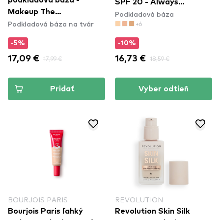
podkladová báza -
SPF 20 - Always
Makeup The
Podkladová báza
Fabulous Foundation -
Podkladová báza na tvár
Marshmellow Smoothing
+6
410 Golden Beige
Primer
-5%
-10%
17,09 €
17,99 €
16,73 €
18,59 €
Pridať
Vyber odtieň
BOURJOIS PARIS
REVOLUTION
Bourjois Paris ľahký
Revolution Skin Silk