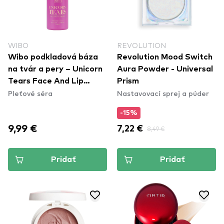
WIBO
REVOLUTION
Wibo podkladová báza
Revolution Mood Switch
na tvár a pery – Unicorn
Aura Powder - Universal
Tears Face And Lip
Prism
Pleťové séra
Nastavovací sprej a púder
Primer (CE288)
-15%
9,99 €
7,22 €
8,49 €
Pridať
Pridať