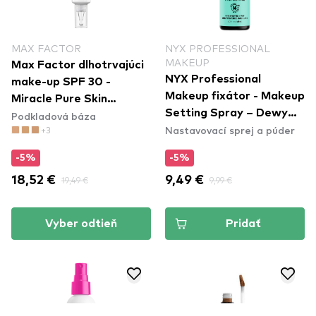
MAX FACTOR
NYX PROFESSIONAL
MAKEUP
Max Factor dlhotrvajúci
NYX Professional
make-up SPF 30 -
Makeup fixátor - Makeup
Miracle Pure Skin
Setting Spray – Dewy
Podkladová báza
Improving Foundation -
Nastavovací sprej a púder
+3
Finish (MSS02)
50 Natural Rose
-5%
-5%
18,52 €
19,49 €
9,49 €
9,99 €
Vyber odtieň
Pridať