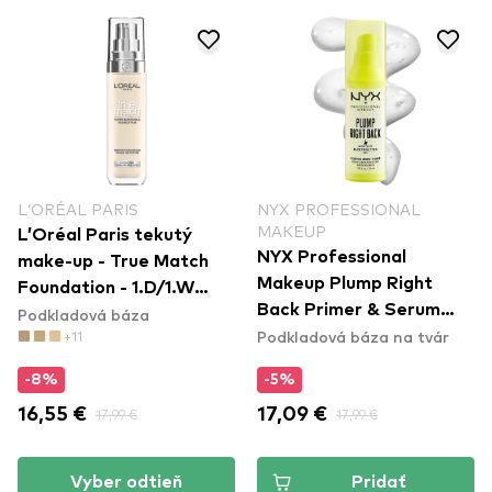
L’ORÉAL PARIS
NYX PROFESSIONAL
MAKEUP
L’Oréal Paris tekutý
NYX Professional
make-up - True Match
Makeup Plump Right
Foundation - 1.D/1.W
Back Primer & Serum
Podkladová báza
Golden Ivory
Podkladová báza na tvár
+11
(PLPRSB)
-8%
-5%
16,55 €
17,99 €
17,09 €
17,99 €
Vyber odtieň
Pridať