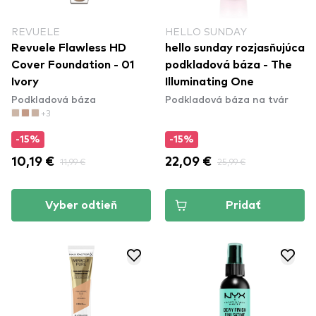
REVUELE
HELLO SUNDAY
Revuele Flawless HD
hello sunday rozjasňujúca
Cover Foundation - 01
podkladová báza - The
Ivory
Illuminating One
Podkladová báza
Podkladová báza na tvár
+3
-15%
-15%
10,19 €
11,99 €
22,09 €
25,99 €
Vyber odtieň
Pridať