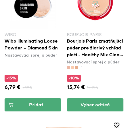
WIBO
BOURJOIS PARIS
Wibo Illuminating Loose
Bourjois Paris zmatňujúci
Powder – Diamond Skin
púder pre žiarivý vzhľad
Nastavovací sprej a púder
pleti - Healthy Mix Clean
Nastavovací sprej a púder
Powder - 002 Vanilla
+1
-15%
-10%
6,79 €
7,99 €
15,74 €
17,49 €
Pridať
Vyber odtieň