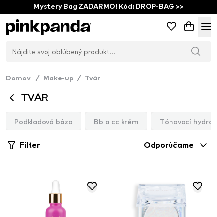
Mystery Bag ZADARMO! Kód: DROP-BAG >>
Domov
/
Make-up
/
Tvár
TVÁR
Podkladová báza
Bb a cc krém
Tónovací hydra
Filter
Odporúčame