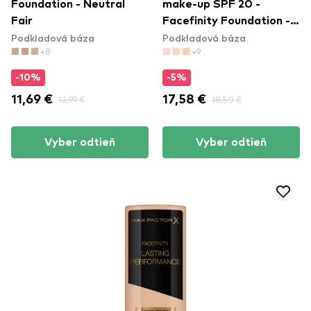
Foundation - Neutral
make-up SPF 20 -
Fair
Facefinity Foundation -
Podkladová báza
Podkladová báza
W76 Warm Golden
+8
+9
-10%
-5%
11,69 €
12,99 €
17,58 €
18,50 €
Vyber odtieň
Vyber odtieň