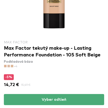
MAX FACTOR
Max Factor tekutý make-up - Lasting
Performance Foundation - 105 Soft Beige
Podkladová báza
+4
-5%
14,72 €
15,49 €
Vyber odtieň