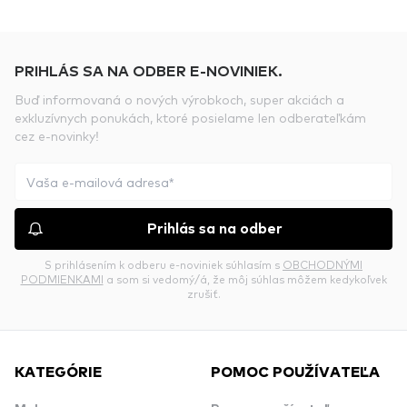
PRIHLÁS SA NA ODBER E-NOVINIEK.
Buď informovaná o nových výrobkoch, super akciách a
exkluzívnych ponukách, ktoré posielame len odberateľkám
cez e-novinky!
Prihlás sa na odber
S prihlásením k odberu e-noviniek súhlasím s
OBCHODNÝMI
PODMIENKAMI
a som si vedomý/á, že môj súhlas môžem kedykoľvek
zrušiť.
KATEGÓRIE
POMOC POUŽÍVATEĽA