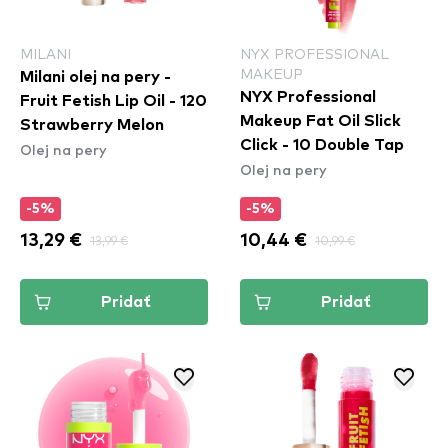
MILANI
NYX PROFESSIONAL
MAKEUP
Milani olej na pery -
NYX Professional
Fruit Fetish Lip Oil - 120
Makeup Fat Oil Slick
Strawberry Melon
Click - 10 Double Tap
Olej na pery
Olej na pery
-5%
-5%
13,29 €
13,99 €
10,44 €
10,99 €
Pridať
Pridať