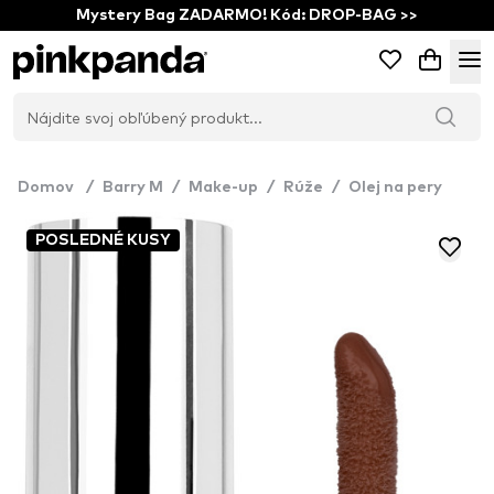
Mystery Bag ZADARMO! Kód: DROP-BAG >>
Domov
/
Barry M
/
Make-up
/
Rúže
/
Olej na pery
POSLEDNÉ KUSY