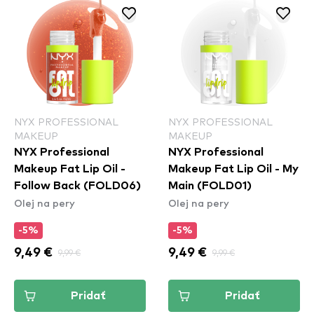
NYX PROFESSIONAL
NYX PROFESSIONAL
MAKEUP
MAKEUP
NYX Professional
NYX Professional
Makeup Fat Lip Oil -
Makeup Fat Lip Oil - My
Follow Back (FOLD06)
Main (FOLD01)
Olej na pery
Olej na pery
-5%
-5%
9,49 €
9,99 €
9,49 €
9,99 €
Pridať
Pridať