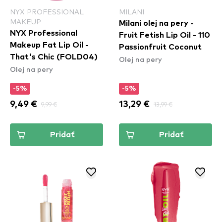
NYX PROFESSIONAL
MILANI
MAKEUP
Milani olej na pery -
NYX Professional
Fruit Fetish Lip Oil - 110
Makeup Fat Lip Oil -
Passionfruit Coconut
That's Chic (FOLD04)
Olej na pery
Olej na pery
-5%
-5%
9,49 €
9,99 €
13,29 €
13,99 €
Pridať
Pridať