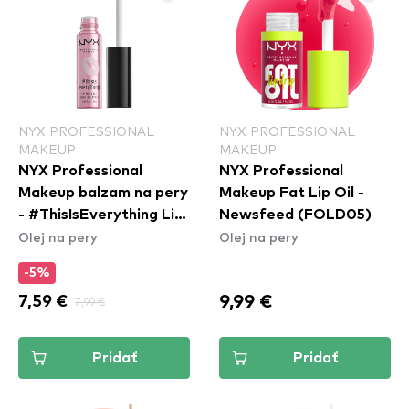
NYX PROFESSIONAL
NYX PROFESSIONAL
MAKEUP
MAKEUP
NYX Professional
NYX Professional
Makeup balzam na pery
Makeup Fat Lip Oil -
- #ThisIsEverything Lip
Newsfeed (FOLD05)
Olej na pery
Olej na pery
Oil (TIEO01)
-5%
9,99 €
7,59 €
7,99 €
Pridať
Pridať