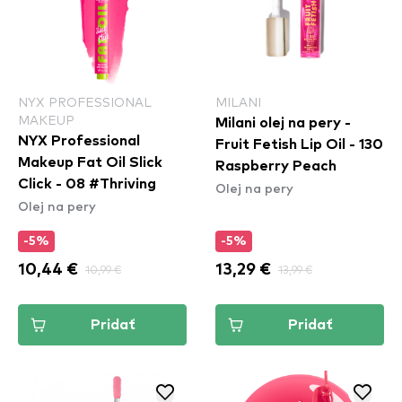
NYX PROFESSIONAL
MILANI
MAKEUP
Milani olej na pery -
NYX Professional
Fruit Fetish Lip Oil - 130
Makeup Fat Oil Slick
Raspberry Peach
Click - 08 #Thriving
Olej na pery
Olej na pery
-5%
-5%
10,44 €
10,99 €
13,29 €
13,99 €
Pridať
Pridať