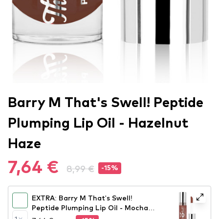
Barry M That's Swell! Peptide
Plumping Lip Oil - Hazelnut
Haze
7,64 €
8,99 €
-15%
EXTRA: Barry M That's Swell!
Peptide Plumping Lip Oil - Mocha
Magic
1