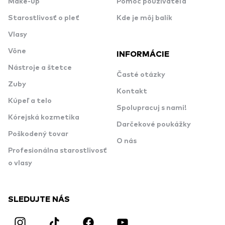
Make-up
Pomoc používateľa
Starostlivosť o pleť
Kde je môj balík
Vlasy
Vône
INFORMÁCIE
Nástroje a štetce
Časté otázky
Zuby
Kontakt
Kúpeľ a telo
Spolupracuj s nami!
Kórejská kozmetika
Darčekové poukážky
Poškodený tovar
O nás
Profesionálna starostlivosť
o vlasy
SLEDUJTE NÁS