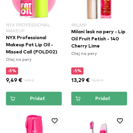
NYX PROFESSIONAL
MILANI
MAKEUP
Milani lesk na pery - Lip
NYX Professional
Oil Fruit Fetish - 140
Makeup Fat Lip Oil -
Cherry Lime
Missed Call (FOLD02)
Olej na pery
Olej na pery
-5%
-5%
9,49 €
9,99 €
13,29 €
13,99 €
Pridať
Pridať