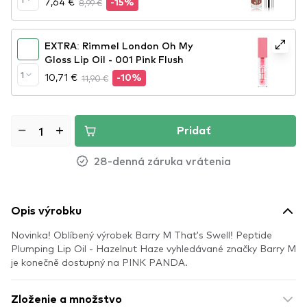
7,64 €
8,99 €
-15%
EXTRA: Rimmel London Oh My
Gloss Lip Oil - 001 Pink Flush
1
10,71 €
11,90 €
-10%
Pridať
28-denná záruka vrátenia
Opis výrobku
Novinka! Oblíbený výrobek Barry M That's Swell! Peptide
Plumping Lip Oil - Hazelnut Haze vyhledávané značky Barry M
je konečně dostupný na PINK PANDA.
Zloženie a množstvo