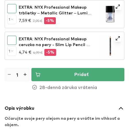
EXTRA: NYX Professional Makeup
trblietky – Metallic Glitter – Lumi-
Lite (MGLI05)
1
7,59 €
7,99 €
-5%
EXTRA: NYX Professional Makeup
ceruzka na pery - Slim Lip Pencil –
Natural (SPL810)
1
4,74 €
4,99 €
-5%
Pridať
28-denná záruka vrátenia
Opis výrobku
Očarujte svoje pery olejom na pery a vráťte im vlhkosť a
objem.