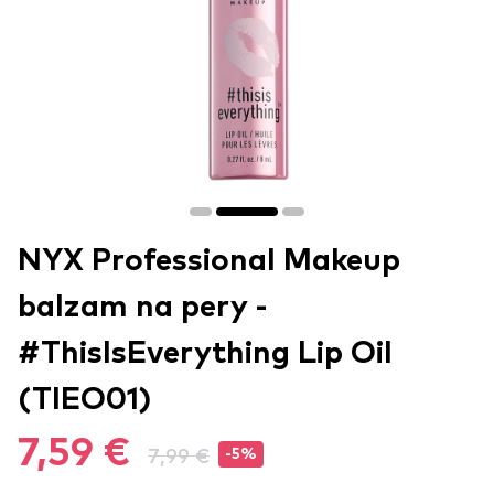
NYX Professional Makeup
balzam na pery -
#ThisIsEverything Lip Oil
(TIEO01)
7,59 €
7,99 €
-5%