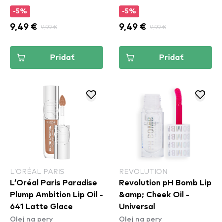
-5%
-5%
9,49 €
9,99 €
9,49 €
9,99 €
Pridať
Pridať
L’ORÉAL PARIS
REVOLUTION
L’Oréal Paris Paradise
Revolution pH Bomb Lip
Plump Ambition Lip Oil -
&amp; Cheek Oil -
641 Latte Glace
Universal
Olej na pery
Olej na pery