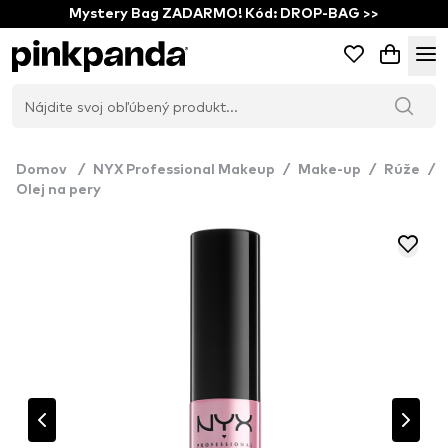
Mystery Bag ZADARMO! Kód: DROP-BAG >>
Domov
/
NYX Professional Makeup
/
Make-up
/
Rúže
/
Olej na pery