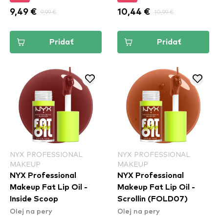
9,49 €
9,99 €
10,44 €
10,99 €
Pridať
Pridať
NYX PROFESSIONAL
NYX PROFESSIONAL
MAKEUP
MAKEUP
NYX Professional
NYX Professional
Makeup Fat Lip Oil -
Makeup Fat Lip Oil -
Inside Scoop​
Scrollin (FOLD07)
Olej na pery
Olej na pery