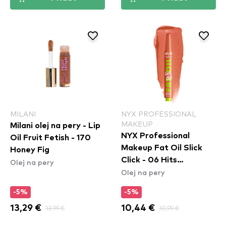
MILANI
NYX PROFESSIONAL
MAKEUP
Milani olej na pery - Lip
NYX Professional
Oil Fruit Fetish - 170
Makeup Fat Oil Slick
Honey Fig
Click - 06 Hits
Olej na pery
Olej na pery
Different
-5%
-5%
13,29 €
13,99 €
10,44 €
10,99 €