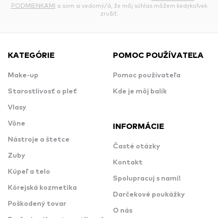
PODMIENKAMI
a som si vedomý/á, že môj súhlas môžem kedykoľvek
zrušiť.
KATEGÓRIE
POMOC POUŽÍVATEĽA
Make-up
Pomoc používateľa
Starostlivosť o pleť
Kde je môj balík
Vlasy
Vône
INFORMÁCIE
Nástroje a štetce
Časté otázky
Zuby
Kontakt
Kúpeľ a telo
Spolupracuj s nami!
Kórejská kozmetika
Darčekové poukážky
Poškodený tovar
O nás