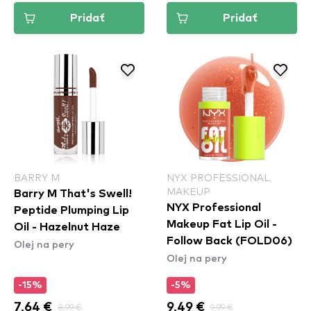
Pridať
Pridať
BARRY M
NYX PROFESSIONAL
MAKEUP
Barry M That's Swell!
NYX Professional
Peptide Plumping Lip
Makeup Fat Lip Oil -
Oil - Hazelnut Haze
Follow Back (FOLD06)
Olej na pery
Olej na pery
-15%
-5%
7,64 €
8,99 €
9,49 €
9,99 €