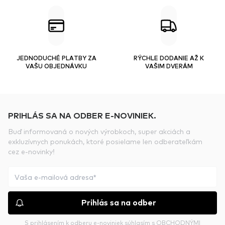
JEDNODUCHÉ PLATBY ZA
RÝCHLE DODANIE AŽ K
VAŠU OBJEDNÁVKU
VAŠIM DVERÁM
PRIHLÁS SA NA ODBER E-NOVINIEK.
Buď informovaná o nových výrobkoch, super akciách a
exkluzívnych ponukách, ktoré posielame len odberateľkám
cez e-novinky!
Prihlás sa na odber
S prihlásením k odberu e-noviniek súhlasím s
OBCHODNÝMI