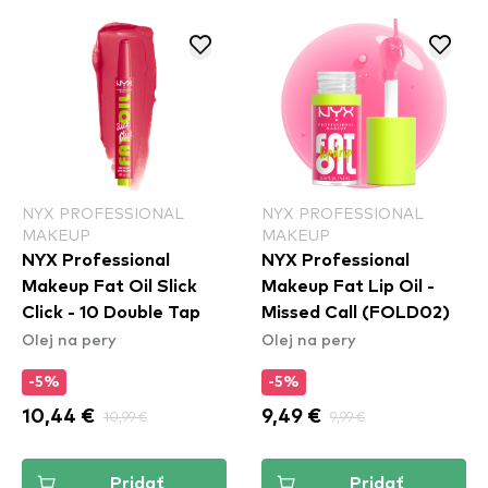
NYX PROFESSIONAL
NYX PROFESSIONAL
MAKEUP
MAKEUP
NYX Professional
NYX Professional
Makeup Fat Oil Slick
Makeup Fat Lip Oil -
Click - 10 Double Tap
Missed Call (FOLD02)
Olej na pery
Olej na pery
-5%
-5%
10,44 €
10,99 €
9,49 €
9,99 €
Pridať
Pridať