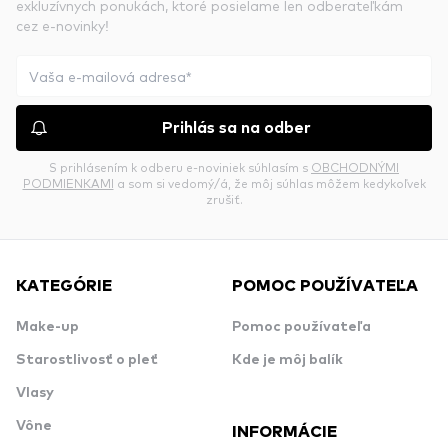
exkluzívnych ponukách, ktoré posielame len odberateľkám
cez e-novinky!
Prihlás sa na odber
S prihlásením k odberu e-noviniek súhlasím s
OBCHODNÝMI
PODMIENKAMI
a som si vedomý/á, že môj súhlas môžem kedykoľvek
zrušiť.
KATEGÓRIE
POMOC POUŽÍVATEĽA
Make-up
Pomoc používateľa
Starostlivosť o pleť
Kde je môj balík
Vlasy
Vône
INFORMÁCIE