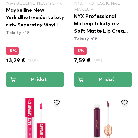
MAYBELLINE NEW YORK
NYX PROFESSIONAL
MAKEUP
Maybelline New
NYX Professional
York dlhotrvajúci tekutý
Makeup tekutý rúž -
rúž- Superstay Vinyl Ink
Soft Matte Lip Cream
Tekutý rúž
Liquid Lipstick - 95
Tekutý rúž
– Athens (SMLC15)
Captivated
-5%
-5%
13,29 €
13,99 €
7,59 €
7,99 €
Pridať
Pridať