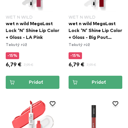
WET N WILD
WET N WILD
wet n wild MegaLast
wet n wild MegaLast
Lock 'N' Shine Lip Color
Lock 'N' Shine Lip Color
+ Gloss - LA Pink
+ Gloss - Big Pout
Tekutý rúž
Tekutý rúž
Energy
-15%
-15%
6,79 €
7,99 €
6,79 €
7,99 €
Pridať
Pridať