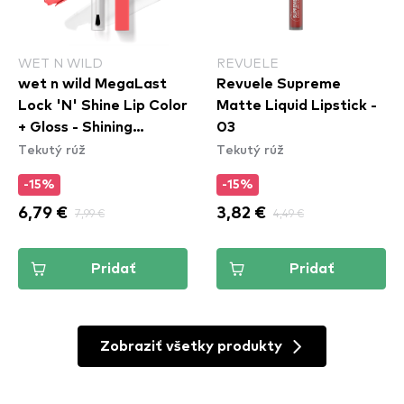
WET N WILD
REVUELE
wet n wild MegaLast
Revuele Supreme
Lock 'N' Shine Lip Color
Matte Liquid Lipstick -
+ Gloss - Shining
03
Tekutý rúž
Tekutý rúž
Hibiscus
-15%
-15%
6,79 €
7,99 €
3,82 €
4,49 €
Pridať
Pridať
Zobraziť všetky produkty