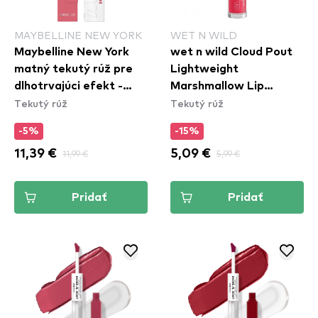
MAYBELLINE NEW YORK
WET N WILD
Maybelline New York
wet n wild Cloud Pout
matný tekutý rúž pre
Lightweight
dlhotrvajúci efekt -
Marshmallow Lip
Tekutý rúž
Tekutý rúž
Superstay Matte Ink
Mousse - Fluff You
Liquid Lipstick - 180
(1111920E)
-5%
-15%
Revolutionary
11,39 €
11,99 €
5,09 €
5,99 €
Pridať
Pridať