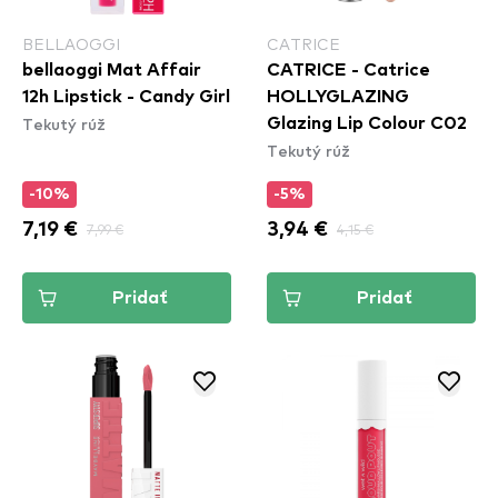
BELLAOGGI
CATRICE
bellaoggi Mat Affair
CATRICE - Catrice
12h Lipstick - Candy Girl
HOLLYGLAZING
Tekutý rúž
Glazing Lip Colour C02
Tekutý rúž
-10%
-5%
7,19 €
7,99 €
3,94 €
4,15 €
Pridať
Pridať