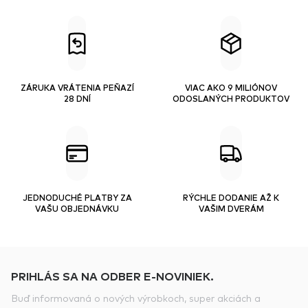
ZÁRUKA VRÁTENIA PEŇAZÍ
VIAC AKO 9 MILIÓNOV
28 DNÍ
ODOSLANÝCH PRODUKTOV
JEDNODUCHÉ PLATBY ZA
RÝCHLE DODANIE AŽ K
VAŠU OBJEDNÁVKU
VAŠIM DVERÁM
PRIHLÁS SA NA ODBER E-NOVINIEK.
Buď informovaná o nových výrobkoch, super akciách a