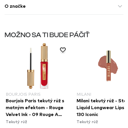
O značke
MOŽNO SA TI BUDE PÁČIŤ
BOURJOIS PARIS
MILANI
Bourjois Paris tekutý rúž s
Milani tekutý rúž - Sta
matným efektom - Rouge
Liquid Longwear Lipsti
Velvet Ink - 09 Rouge A
130 Iconic
Tekutý rúž
Tekutý rúž
Reves