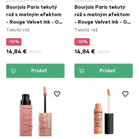
Bourjois Paris tekutý
Bourjois Paris tekutý
rúž s matným efektom
rúž s matným efektom
- Rouge Velvet Ink - 06
- Rouge Velvet Ink - 07
Tekutý rúž
Tekutý rúž
Rose & Merveille
Fushia Cha Cha
-10%
-10%
14,84 €
16,49 €
14,84 €
16,49 €
Pridať
Pridať