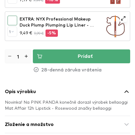
7,99 €
-10%
EXTRA: NYX Professional Makeup
Duck Plump Plumping Lip Liner - 07
Swollen Spice
1
9,49 €
9,99 €
-5%
Pridať
28-denná záruka vrátenia
Opis výrobku
Novinka! Na PINK PANDA konečně dorazil výrobek bellaoggi
Mat Affair 12h Lipstick - Rosewood značky bellaoggi
Zloženie a množstvo