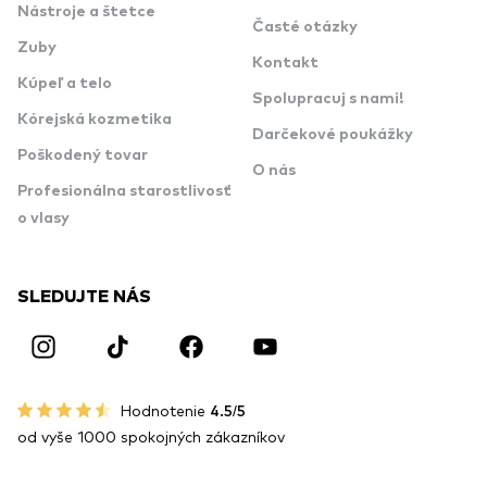
Nástroje a štetce
Časté otázky
Zuby
Kontakt
Kúpeľ a telo
Spolupracuj s nami!
Kórejská kozmetika
Darčekové poukážky
Poškodený tovar
O nás
Profesionálna starostlivosť
o vlasy
SLEDUJTE NÁS
Hodnotenie
4.5/5
od vyše 1000 spokojných zákazníkov