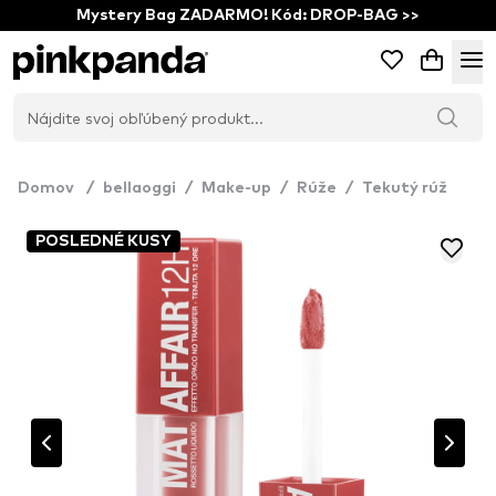
Mystery Bag ZADARMO! Kód: DROP-BAG >>
Domov
/
bellaoggi
/
Make-up
/
Rúže
/
Tekutý rúž
POSLEDNÉ KUSY