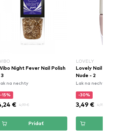
WIBO
LOVELY
ibo Night Fever Nail Polish
Lovely Nail Polish Full Co
 3
Nude - 2
ak na nechty
Lak na nechty
-15%
-30%
4,24 €
3,49 €
4,99 €
4,99 €
Pridať
Pridať