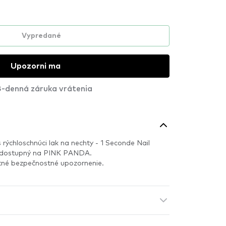
Vypredané
Upozorni ma
-denná záruka vrátenia
s rýchloschnúci lak na nechty - 1 Seconde Nail
e dostupný na PINK PANDA.
itné bezpečnostné upozornenie.