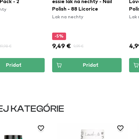
na nechty - Nail
Lovely Back To School Nail
CAT
8 Licorice
Polish - 5
Lac
hty
Lak na nechty
Be 
Lak 
-5
4,99 €
2,8
99 €
Pridať
Pridať
EJ KATEGÓRIE