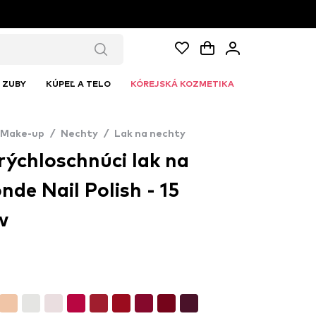
ZUBY
KÚPEĽ A TELO
KÓREJSKÁ KOZMETIKA
Make-up
/
Nechty
/
Lak na nechty
 rýchloschnúci lak na
nde Nail Polish - 15
w