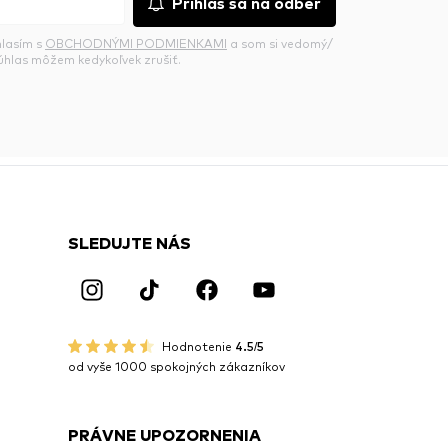
Prihlás sa na odber
hlasím s
OBCHODNÝMI PODMIENKAMI
a som si vedomý/
súhlas môžem kedykoľvek zrušiť.
SLEDUJTE NÁS
Hodnotenie
4.5/5
od vyše 1000 spokojných zákazníkov
PRÁVNE UPOZORNENIA