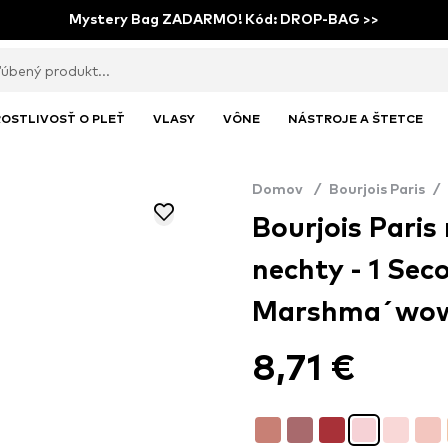
Mystery Bag ZADARMO! Kód: DROP-BAG >>
OSTLIVOSŤ O PLEŤ
VLASY
VÔNE
NÁSTROJE A ŠTETCE
Domov
/
Bourjois Paris
/
Bourjois Paris
nechty - 1 Seco
Marshma´wo
8,71 €