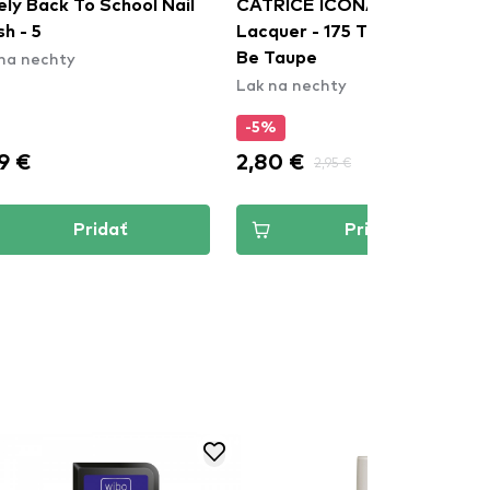
RICE ICONAILS Gel
Rimmel London lak na
quer - 175 Too Good To
nechty - Kind & Free Nail
Taupe
Polish - 156 Poppy Pop Red
na nechty
Lak na nechty
%
-10%
0 €
5,27 €
2,95 €
5,85 €
Pridať
Pridať