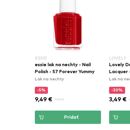
ESSIE
LOVELY
essie lak na nechty - Nail
Lovely D
Polish - 57 Forever Yummy
Lacquer 
Lak na nechty
Lak na ne
-5%
-30%
9,49 €
3,49 €
9,99 €
Pridať