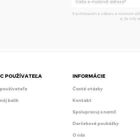
S prihlásením k odberu e-noviniek sú
á, že môj 
C POUŽÍVATEĽA
INFORMÁCIE
používateľa
Časté otázky
môj balík
Kontakt
Spolupracuj s nami!
Darčekové poukážky
O nás