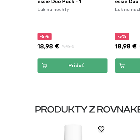
 1
essie Duo Pack - 2
essie lak 
Lak na nechty
Polish - 8
Lak na nec
-5%
-5%
18,98 €
9,49 €
19,98 €
9,
dať
Pridať
PRODUKTY Z ROVNAK