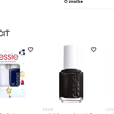
O značke
ČIŤ
LOVELY
CAT