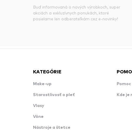
Buď informovaná o nových výrobkoch, super
akciách a exkluzívnych ponukách, ktoré
posielame len odberateľkám cez e-novinky!
KATEGÓRIE
POMO
Make-up
Pomoc 
Starostlivosť o pleť
Kde je 
Vlasy
Vône
Nástroje a štetce