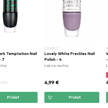
LOVELY
ark Temptation Nail
Lovely White Freckles Nail
W
- 7
Polish - 4
-
chty
Lak na nechty
L
4,99 €
4,99 €
Pridať
Pridať