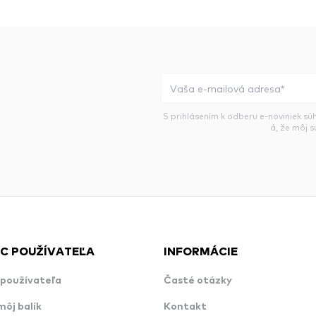
S prihlásením k odberu e-noviniek sú
á, že môj 
C POUŽÍVATEĽA
INFORMÁCIE
používateľa
Časté otázky
môj balík
Kontakt