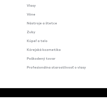
Vlasy
Vône
Nástroje a štetce
Zuby
Kúpeľ a telo
Kórejská kozmetika
Poškodený tovar
Profesionálna starostlivosť o vlasy
© Všetky práva vyhradené · Konverzija d.o.