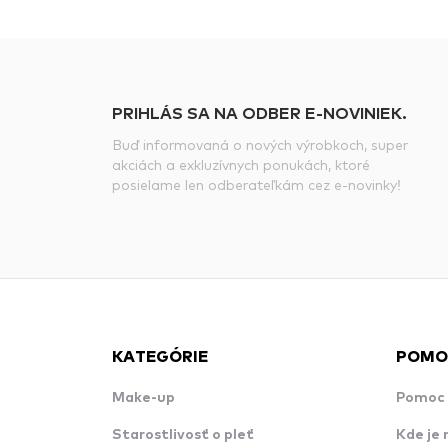
PRIHLÁS SA NA ODBER E-NOVINIEK.
Buď informovaná o nových výrobkoch, super
akciách a exkluzívnych ponukách, ktoré
posielame len odberateľkám cez e-novinky!
KATEGÓRIE
POMO
Make-up
Pomoc 
Starostlivosť o pleť
Kde je 