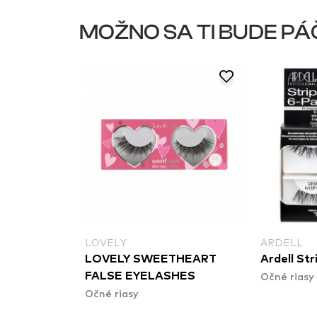
MOŽNO SA TI BUDE PÁ
LOVELY
ARDELL
OLL FALSE
LOVELY SWEETHEART
Ardell Str
Očné riasy
FALSE EYELASHES
Očné riasy