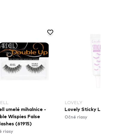
ELL
LOVELY
ll umelé mihalnice -
Lovely Sticky Lash Glue
Očné riasy
ble Wispies False
lashes (61915)
 riasy