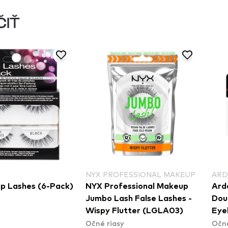
ČIŤ
NYX PROFESSIONAL MAKEUP
ARD
ip Lashes (6-Pack)
NYX Professional Makeup
Arde
Jumbo Lash False Lashes -
Dou
Wispy Flutter (LGLA03)
Eye
Očné riasy
Očné