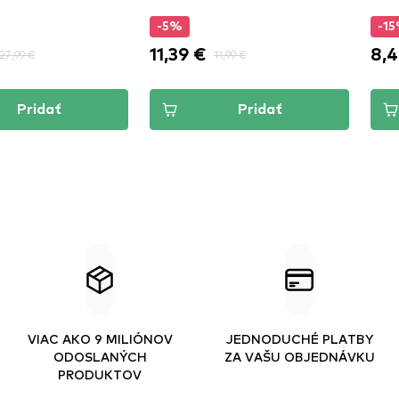
-5%
-1
11,39 €
8,4
27,99 €
11,99 €
Pridať
Pridať
VIAC AKO 9 MILIÓNOV
JEDNODUCHÉ PLATBY
ODOSLANÝCH
ZA VAŠU OBJEDNÁVKU
PRODUKTOV