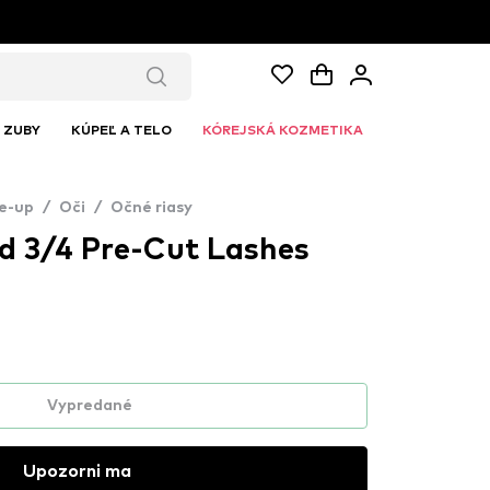
ZUBY
KÚPEĽ A TELO
KÓREJSKÁ KOZMETIKA
e-up
/
Oči
/
Očné riasy
 3/4 Pre-Cut Lashes
Vypredané
Upozorni ma