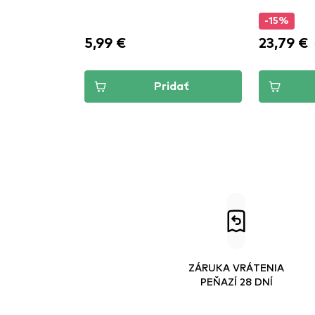
-15%
5,99 €
23,79 €
dať
Pridať
ZÁRUKA VRÁTENIA
PEŇAZÍ 28 DNÍ