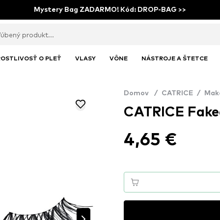
Mystery Bag ZADARMO! Kód: DROP-BAG >>
OSTLIVOSŤ O PLEŤ
VLASY
VÔNE
NÁSTROJE A ŠTETCE
Domov
/
CATRICE
/
Mak
CATRICE Faked
4,65 €