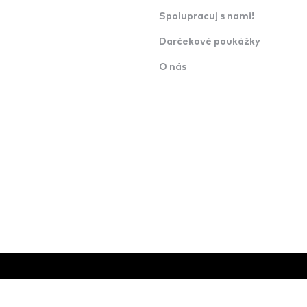
Spolupracuj s nami!
Darčekové poukážky
O nás
o.