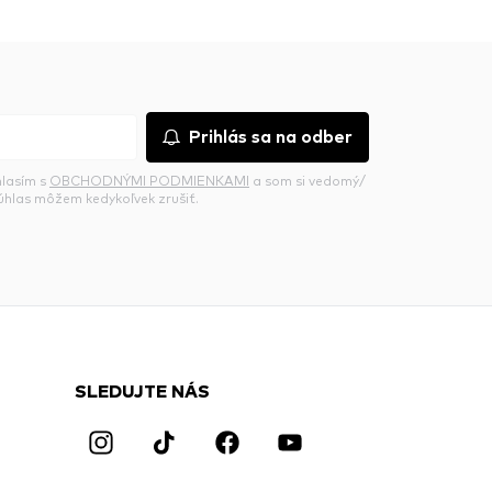
Prihlás sa na odber
hlasím s
OBCHODNÝMI PODMIENKAMI
a som si vedomý/
súhlas môžem kedykoľvek zrušiť.
SLEDUJTE NÁS