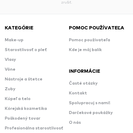
zrušiť.
KATEGÓRIE
POMOC POUŽÍVATEĽA
Make-up
Pomoc používateľa
Starostlivosť o pleť
Kde je môj balík
Vlasy
Vône
INFORMÁCIE
Nástroje a štetce
Časté otázky
Zuby
Kontakt
Kúpeľ a telo
Spolupracuj s nami!
Kórejská kozmetika
Darčekové poukážky
Poškodený tovar
O nás
Profesionálna starostlivosť