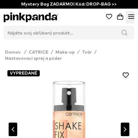
Mystery Bag ZADARMO! Kód: DROP-BAG >>
Domov
/
CATRICE
/
Make-up
/
Tvár
/
Nastavovací sprej a púder
VYPREDANÉ