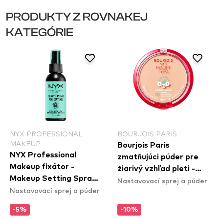
PRODUKTY Z ROVNAKEJ
KATEGÓRIE
NYX PROFESSIONAL
BOURJOIS PARIS
MAKEUP
Bourjois Paris
NYX Professional
zmatňujúci púder pre
Makeup fixátor -
žiarivý vzhľad pleti -
Makeup Setting Spray
Nastavovací sprej a púder
Healthy Mix Clean
Nastavovací sprej a púder
– Dewy Finish (MSS02)
Powder - 002 Vanilla
-5%
-10%