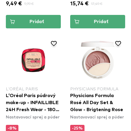
9,49 €
9,99 €
15,74 €
17,49 €
Pridať
Pridať
L’ORÉAL PARIS
PHYSICIANS FORMULA
L’Oréal Paris púdrový
Physicians Formula
make-up - INFAILLIBLE
Rosé All Day Set &
24H Fresh Wear - 180
Glow - Brigtening Rose
Nastavovací sprej a púder
Nastavovací sprej a púder
Rose Sand
-8%
-25%