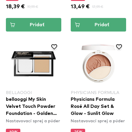
18,39 €
19,99 €
13,49 €
17,99 €
Pridať
Pridať
BELLAOGGI
PHYSICIANS FORMULA
bellaoggi My Skin
Physicians Formula
Velvet Touch Powder
Rosé All Day Set &
Foundation - Golden
Glow - Sunlit Glow
Nastavovací sprej a púder
Nastavovací sprej a púder
Beige