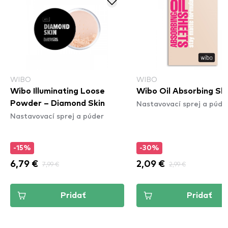
WIBO
WIBO
Wibo Illuminating Loose
Wibo Oil Absorbing Sh
Nastavovací sprej a púde
Powder – Diamond Skin
Nastavovací sprej a púder
-15%
-30%
6,79 €
7,99 €
2,09 €
2,99 €
Pridať
Pridať