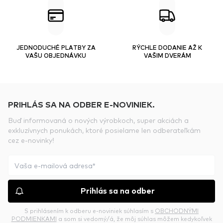
JEDNODUCHÉ PLATBY ZA
RÝCHLE DODANIE AŽ K
VAŠU OBJEDNÁVKU
VAŠIM DVERÁM
PRIHLÁS SA NA ODBER E-NOVINIEK.
Buď informovaná o nových výrobkoch, super akciách a
exkluzívnych ponukách, ktoré posielame len odberateľkám
cez e-novinky!
Prihlás sa na odber
S prihlásením k odberu e-noviniek súhlasím s
OBCHODNÝMI
PODMIENKAMI
a som si vedomý/á, že môj súhlas môžem kedykoľvek