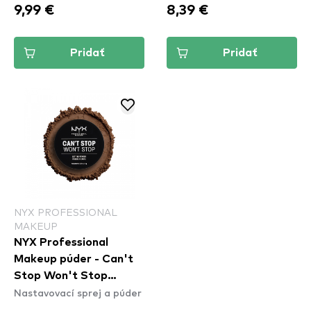
9,99 €
8,39 €
Pridať
Pridať
NYX PROFESSIONAL
MAKEUP
NYX Professional
Makeup púder - Can't
Stop Won't Stop
Nastavovací sprej a púder
Setting Powder - Deep