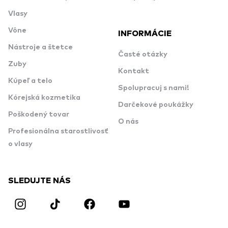
Vlasy
Vône
INFORMÁCIE
Nástroje a štetce
Časté otázky
Zuby
Kontakt
Kúpeľ a telo
Spolupracuj s nami!
Kórejská kozmetika
Darčekové poukážky
Poškodený tovar
O nás
Profesionálna starostlivosť
o vlasy
SLEDUJTE NÁS