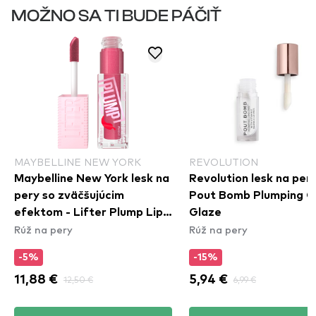
MOŽNO SA TI BUDE PÁČIŤ
MAYBELLINE NEW YORK
REVOLUTION
Maybelline New York lesk na
Revolution lesk na pery
pery so zväčšujúcim
Pout Bomb Plumping Gl
efektom - Lifter Plump Lip
Glaze
Rúž na pery
Rúž na pery
Gloss - 002 Mauve Bite
-5%
-15%
11,88 €
12,50 €
5,94 €
6,99 €