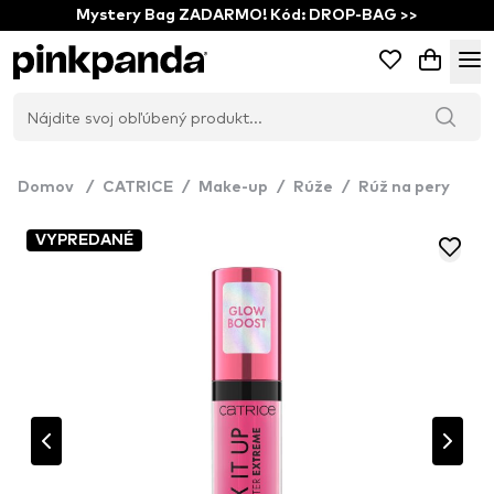
Mystery Bag ZADARMO! Kód: DROP-BAG >>
Domov
/
CATRICE
/
Make-up
/
Rúže
/
Rúž na pery
VYPREDANÉ