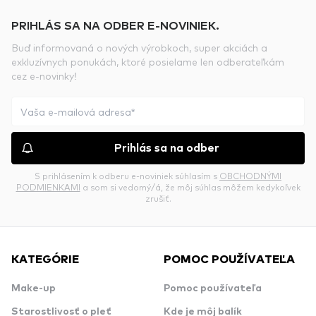
PRIHLÁS SA NA ODBER E-NOVINIEK.
Buď informovaná o nových výrobkoch, super akciách a
exkluzívnych ponukách, ktoré posielame len odberateľkám
cez e-novinky!
Prihlás sa na odber
S prihlásením k odberu e-noviniek súhlasím s
OBCHODNÝMI
PODMIENKAMI
a som si vedomý/á, že môj súhlas môžem kedykoľvek
zrušiť.
KATEGÓRIE
POMOC POUŽÍVATEĽA
Make-up
Pomoc používateľa
Starostlivosť o pleť
Kde je môj balík