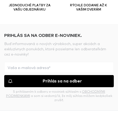
JEDNODUCHÉ PLATBY ZA
RÝCHLE DODANIE AŽ K
VAŠU OBJEDNÁVKU
VAŠIM DVERÁM
PRIHLÁS SA NA ODBER E-NOVINIEK.
Buď informovaná o nových výrobkoch, super akciách a
exkluzívnych ponukách, ktoré posielame len odberateľkám
cez e-novinky!
Prihlás sa na odber
S prihlásením k odberu e-noviniek súhlasím s
OBCHODNÝMI
PODMIENKAMI
a som si vedomý/á, že môj súhlas môžem kedykoľvek
zrušiť.