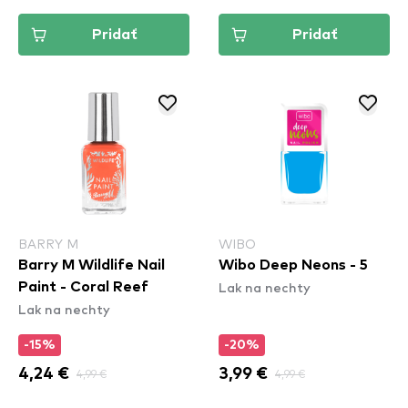
Pridať
Pridať
BARRY M
WIBO
Barry M Wildlife Nail
Wibo Deep Neons - 5
Lak na nechty
Paint - Coral Reef
Lak na nechty
-15%
-20%
4,24 €
4,99 €
3,99 €
4,99 €