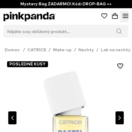
Mystery Bag ZADARMO! Kód: DROP-BAG >>
Domov
/
CATRICE
/
Make-up
/
Nechty
/
Lak na nechty
POSLEDNÉ KUSY