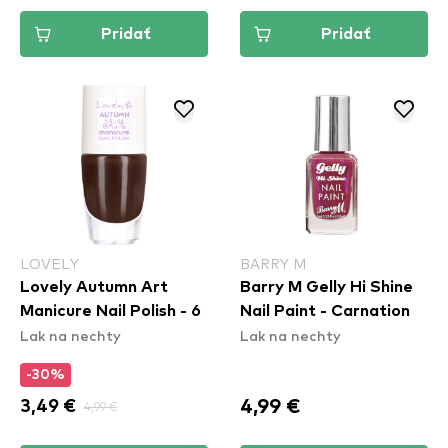
Pridať
Pridať
LOVELY
BARRY M
Lovely Autumn Art
Barry M Gelly Hi Shine
Manicure Nail Polish - 6
Nail Paint - Carnation
Lak na nechty
Lak na nechty
-30%
4,99 €
3,49 €
4,99 €