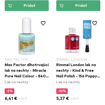
Pridať
Pridať
MAX FACTOR
RIMMEL LONDON
Max Factor dlhotrvajúci
Rimmel London lak na
lak na nechty - Miracle
nechty - Kind & Free
Pure Nail Colour - 840
Nail Polish - 156 Poppy
Lak na nechty
Lak na nechty
Moonstone Blue
Pop Red
-5%
-10%
6,41 €
6,75 €
5,27 €
5,85 €