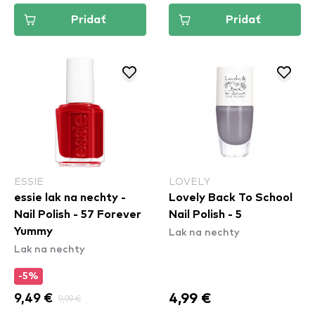
Pridať
Pridať
ESSIE
LOVELY
essie lak na nechty -
Lovely Back To School
Nail Polish - 57 Forever
Nail Polish - 5
Lak na nechty
Yummy
Lak na nechty
-5%
4,99 €
9,49 €
9,99 €