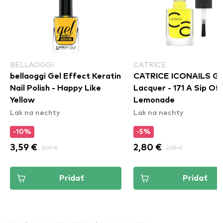
BELLAOGGI
CATRICE
bellaoggi Gel Effect Keratin
CATRICE ICONAILS Ge
Nail Polish - Happy Like
Lacquer - 171 A Sip Of
Yellow
Lemonade
Lak na nechty
Lak na nechty
-10%
-5%
3,59 €
3,99 €
2,80 €
2,95 €
Pridať
Pridať