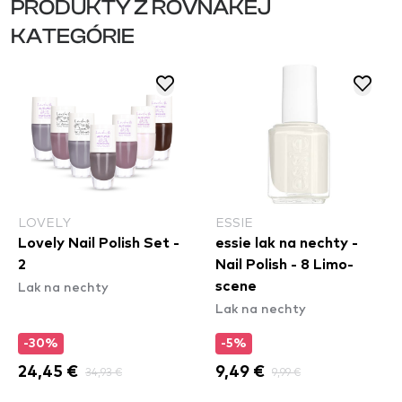
PRODUKTY Z ROVNAKEJ
KATEGÓRIE
LOVELY
ESSIE
Lovely Nail Polish Set -
essie lak na nechty -
2
Nail Polish - 8 Limo-
Lak na nechty
scene
Lak na nechty
-30%
-5%
24,45 €
34,93 €
9,49 €
9,99 €