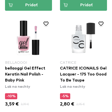
Pridať
Pridať
BELLAOGGI
CATRICE
bellaoggi Gel Effect
CATRICE ICONAILS Gel
Keratin Nail Polish -
Lacquer - 175 Too Good
Baby Pink
To Be Taupe
Lak na nechty
Lak na nechty
-10%
-5%
3,59 €
3,99 €
2,80 €
2,95 €