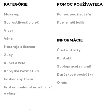
KATEGÓRIE
POMOC POUŽÍVATEĽA
Make-up
Pomoc používateľa
Starostlivosť o pleť
Kde je môj balík
Vlasy
Vône
INFORMÁCIE
Nástroje a štetce
Časté otázky
Zuby
Kontakt
Kúpeľ a telo
Spolupracuj s nami!
Kórejská kozmetika
Darčekové poukážky
Poškodený tovar
O nás
Profesionálna starostlivosť
o vlasy