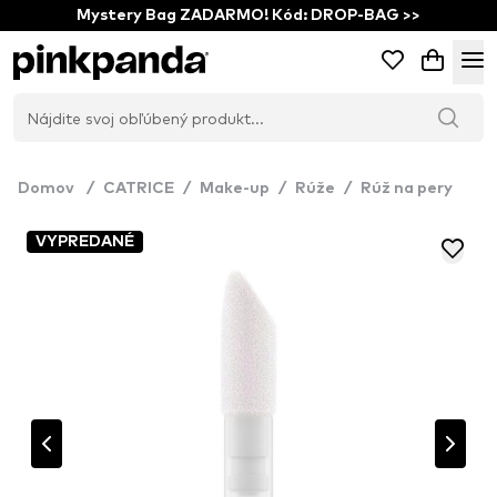
Mystery Bag ZADARMO! Kód: DROP-BAG >>
Domov
/
CATRICE
/
Make-up
/
Rúže
/
Rúž na pery
VYPREDANÉ