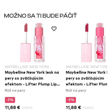
MOŽNO SA TI BUDE PÁČIŤ
MAYBELLINE NEW YORK
MAYBELLINE NEW YORK
Maybelline New York lesk na
Maybelline New York le
pery so zväčšujúcim
pery so zväčšujúcim
efektom - Lifter Plump Lip
efektom - Lifter Plump
Rúž na pery
Rúž na pery
Gloss - 001 Blush Blaze
Gloss - 003 Pink Sting
-5%
-5%
11,88 €
12,50 €
11,88 €
12,50 €