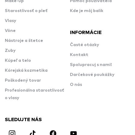
Make-up
Pomoc používateľa
Starostlivosť o pleť
Kde je môj balík
Vlasy
Vône
INFORMÁCIE
Nástroje a štetce
Časté otázky
Zuby
Kontakt
Kúpeľ a telo
Spolupracuj s nami!
Kórejská kozmetika
Darčekové poukážky
Poškodený tovar
O nás
Profesionálna starostlivosť
o vlasy
SLEDUJTE NÁS