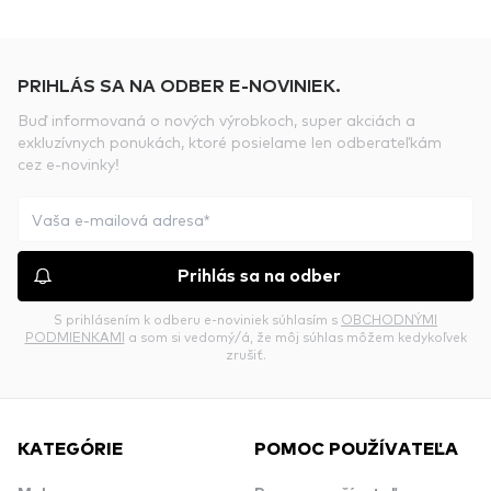
PRIHLÁS SA NA ODBER E-NOVINIEK.
Buď informovaná o nových výrobkoch, super akciách a
exkluzívnych ponukách, ktoré posielame len odberateľkám
cez e-novinky!
Prihlás sa na odber
S prihlásením k odberu e-noviniek súhlasím s
OBCHODNÝMI
PODMIENKAMI
a som si vedomý/á, že môj súhlas môžem kedykoľvek
zrušiť.
KATEGÓRIE
POMOC POUŽÍVATEĽA