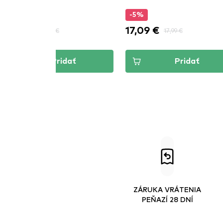
-5%
-15%
17,09 €
22,09 €
17,99 €
dať
Pridať
ZÁRUKA VRÁTENIA
PEŇAZÍ 28 DNÍ