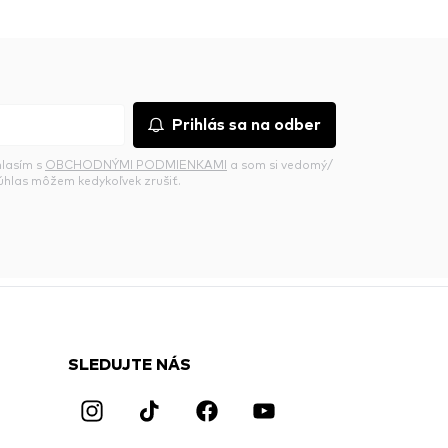
Prihlás sa na odber
hlasím s
OBCHODNÝMI PODMIENKAMI
a som si vedomý/
súhlas môžem kedykoľvek zrušiť.
SLEDUJTE NÁS