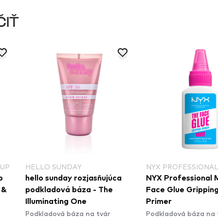
ČIŤ
NDAY
NYX PROFESSIONAL MAKEUP
REV
ay rozjasňujúca
NYX Professional Makeup
Revo
á báza - The
Face Glue Gripping Makeup
Pai
Podk
ng One
Primer
 báza na tvár
Podkladová báza na tvár