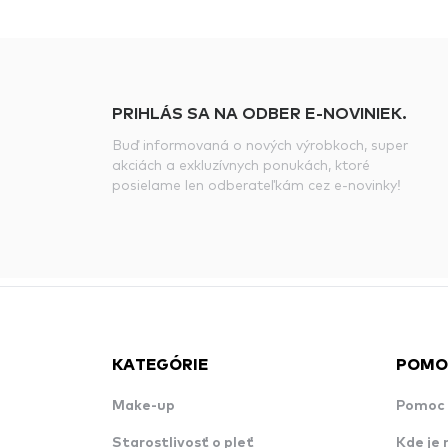
PRIHLÁS SA NA ODBER E-NOVINIEK.
Buď informovaná o nových výrobkoch, super
akciách a exkluzívnych ponukách, ktoré
posielame len odberateľkám cez e-novinky!
KATEGÓRIE
POMO
Make-up
Pomoc 
Starostlivosť o pleť
Kde je 