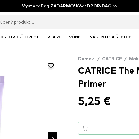
Mystery Bag ZADARMO! Kód: DROP-BAG >>
OSTLIVOSŤ O PLEŤ
VLASY
VÔNE
NÁSTROJE A ŠTETCE
Domov
/
CATRICE
/
Mak
CATRICE The M
Primer
5,25 €