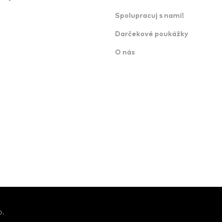
Spolupracuj s nami!
Darčekové poukážky
O nás
o.