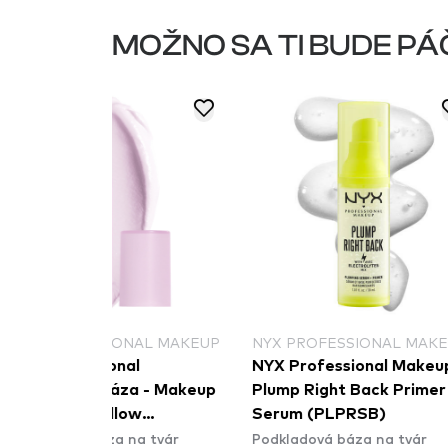
MOŽNO SA TI BUDE PÁ
NAL MAKEUP
NYX PROFESSIONAL MAKEUP
HELLO SU
l
NYX Professional Makeup
hello sund
a - Makeup
Plump Right Back Primer &
podkladov
ow
Serum (PLPRSB)
Illuminati
na tvár
Podkladová báza na tvár
Podkladová
er