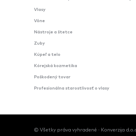
Vlasy
Vône
Nástroje a štetce
Zuby
Kúpeľ a telo
Kórejská kozmetika
Poškodený tovar
Profesionálna starostlivosť o vlasy
© Všetky práva vyhradené · Konverzija d.o.