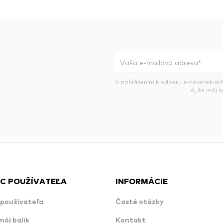
S prihlásením k odberu e-noviniek sú
á, že môj 
C POUŽÍVATEĽA
INFORMÁCIE
používateľa
Časté otázky
môj balík
Kontakt