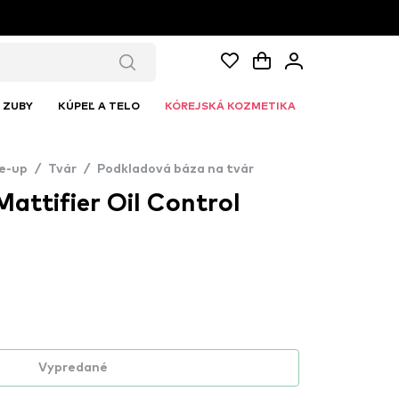
ZUBY
KÚPEĽ A TELO
KÓREJSKÁ KOZMETIKA
e-up
/
Tvár
/
Podkladová báza na tvár
attifier Oil Control
Vypredané