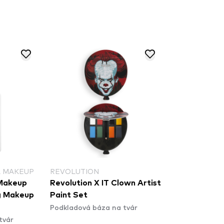
OLUTION
NAM
lution X IT Clown Artist
Nam BASE SMART
nt Set
RADIANCE PRIMER
ladová báza na tvár
Podkladová báza na tvár