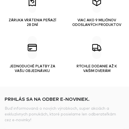
ZÁRUKA VRÁTENIA PEŇAZÍ
VIAC AKO 9 MILIÓNOV
28 DNÍ
ODOSLANÝCH PRODUKTOV
JEDNODUCHÉ PLATBY ZA
RÝCHLE DODANIE AŽ K
VAŠU OBJEDNÁVKU
VAŠIM DVERÁM
PRIHLÁS SA NA ODBER E-NOVINIEK.
Buď informovaná o nových výrobkoch, super akciách a
exkluzívnych ponukách, ktoré posielame len odberateľkám
cez e-novinky!