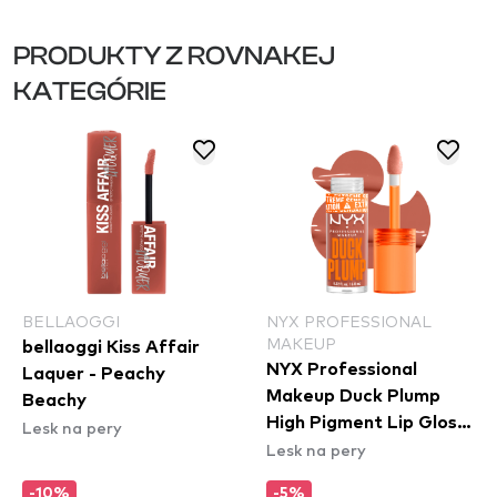
PRODUKTY Z ROVNAKEJ
KATEGÓRIE
BELLAOGGI
NYX PROFESSIONAL
MAKEUP
bellaoggi Kiss Affair
NYX Professional
Laquer - Peachy
Makeup Duck Plump
Beachy
High Pigment Lip Gloss
Lesk na pery
Lesk na pery
- Apri-Caught
(DPLL04)
-10%
-5%