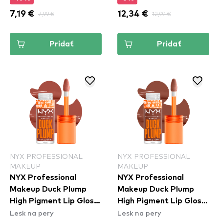
7,19 €
7,99 €
12,34 €
12,99 €
Pridať
Pridať
NYX PROFESSIONAL
NYX PROFESSIONAL
MAKEUP
MAKEUP
NYX Professional
NYX Professional
Makeup Duck Plump
Makeup Duck Plump
High Pigment Lip Gloss
High Pigment Lip Gloss
Lesk na pery
Lesk na pery
- Brown Of Applause
- Mocha Me Crazy