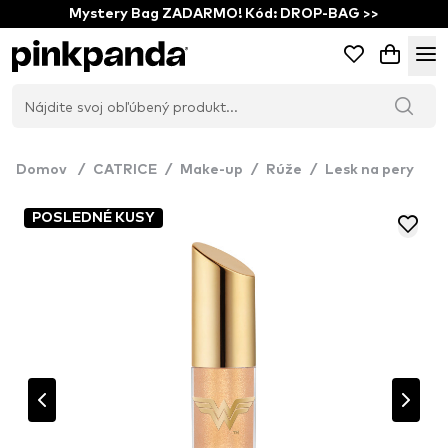
Mystery Bag ZADARMO! Kód: DROP-BAG >>
Domov
/
CATRICE
/
Make-up
/
Rúže
/
Lesk na pery
POSLEDNÉ KUSY