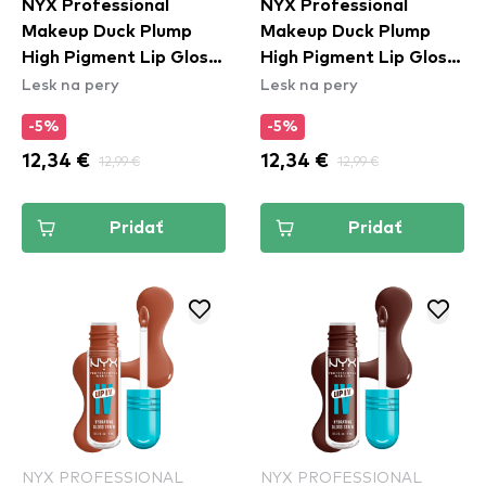
NYX Professional
NYX Professional
Makeup Duck Plump
Makeup Duck Plump
High Pigment Lip Gloss
High Pigment Lip Gloss
Lesk na pery
Lesk na pery
- Nude Swings
- 20 Quazy Silver
(DPLL03)
-5%
-5%
12,34 €
12,99 €
12,34 €
12,99 €
Pridať
Pridať
NYX PROFESSIONAL
NYX PROFESSIONAL