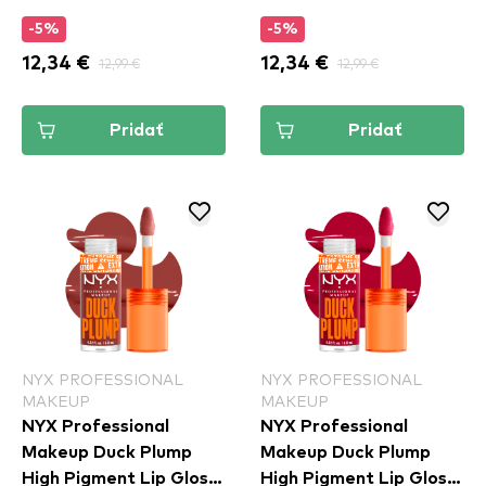
(DPLL05)
(DPLL07)
-5%
-5%
12,34 €
12,99 €
12,34 €
12,99 €
Pridať
Pridať
NYX PROFESSIONAL
NYX PROFESSIONAL
MAKEUP
MAKEUP
NYX Professional
NYX Professional
Makeup Duck Plump
Makeup Duck Plump
High Pigment Lip Gloss
High Pigment Lip Gloss