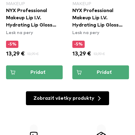
MAKEUP
MAKEUP
NYX Professional
NYX Professional
Makeup Lip I.V.
Makeup Lip I.V.
Hydrating Lip Gloss
Hydrating Lip Gloss
Lesk na pery
Lesk na pery
Stain - 01 Caramel Drip
Stain - 05 Mocha Me
Wet
-5%
-5%
13,29 €
13,99 €
13,29 €
13,99 €
Pridať
Pridať
Zobraziť všetky produkty