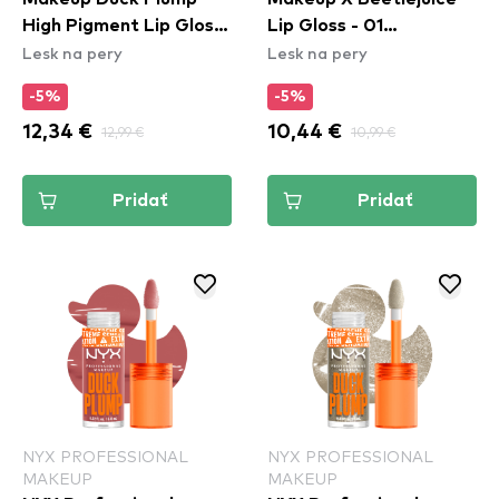
High Pigment Lip Gloss
Lip Gloss - 01
Lesk na pery
Lesk na pery
- Wine Not (DPLL16)
Pomegranate Clout
-5%
-5%
12,34 €
12,99 €
10,44 €
10,99 €
Pridať
Pridať
NYX PROFESSIONAL
NYX PROFESSIONAL
MAKEUP
MAKEUP