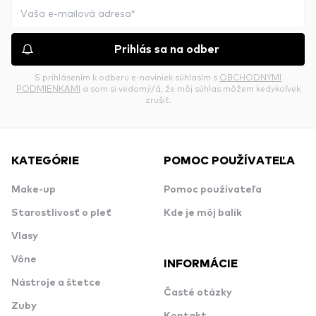
Prihlás sa na odber
S prihlásením k odberu e-noviniek súhlasím s
OBCHODNÝMI
PODMIENKAMI
a som si vedomý/á, že môj súhlas môžem kedykoľvek
zrušiť.
KATEGÓRIE
POMOC POUŽÍVATEĽA
Make-up
Pomoc používateľa
Starostlivosť o pleť
Kde je môj balík
Vlasy
Vône
INFORMÁCIE
Nástroje a štetce
Časté otázky
Zuby