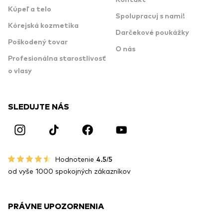
Kontakt
Kúpeľ a telo
Spolupracuj s nami!
Kórejská kozmetika
Darčekové poukážky
Poškodený tovar
O nás
Profesionálna starostlivosť
o vlasy
SLEDUJTE NÁS
Hodnotenie
4.5/5
od vyše 1000 spokojných zákazníkov
PRÁVNE UPOZORNENIA