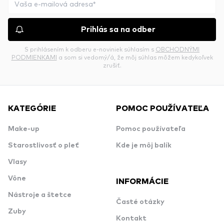
Prihlás sa na odber
S prihlásením k odberu e-noviniek súhlasím s
OBCHODNÝMI
PODMIENKAMI
a som si vedomý/á, že môj súhlas môžem kedykoľvek
zrušiť.
KATEGÓRIE
POMOC POUŽÍVATEĽA
Make-up
Pomoc používateľa
Starostlivosť o pleť
Kde je môj balík
Vlasy
Vône
INFORMÁCIE
Nástroje a štetce
Časté otázky
Zuby
Kontakt