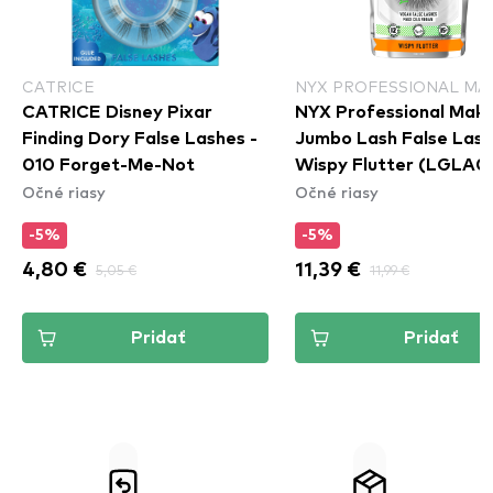
CATRICE
NYX PROFESSIONAL MA
CATRICE Disney Pixar
NYX Professional Mak
Finding Dory False Lashes -
Jumbo Lash False Lash
010 Forget-Me-Not
Wispy Flutter (LGLA0
Očné riasy
Očné riasy
-5%
-5%
4,80 €
5,05 €
11,39 €
11,99 €
Pridať
Pridať