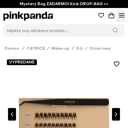
Mystery Bag ZADARMO! Kód: DROP-BAG >>
Domov
/
CATRICE
/
Make-up
/
Oči
/
Očné riasy
VYPREDANÉ