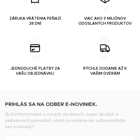
ZÁRUKA VRÁTENIA PEŇAZÍ
VIAC AKO 9 MILIÓNOV
28 DNÍ
ODOSLANÝCH PRODUKTOV
JEDNODUCHÉ PLATBY ZA
RÝCHLE DODANIE AŽ K
VAŠU OBJEDNÁVKU
VAŠIM DVERÁM
PRIHLÁS SA NA ODBER E-NOVINIEK.
Buď informovaná o nových výrobkoch, super akciách a
exkluzívnych ponukách, ktoré posielame len odberateľkám
cez e-novinky!