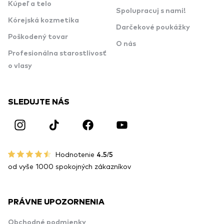
Kúpeľ a telo
Spolupracuj s nami!
Kórejská kozmetika
Darčekové poukážky
Poškodený tovar
O nás
Profesionálna starostlivosť
o vlasy
SLEDUJTE NÁS
Hodnotenie
4.5/5
od vyše 1000 spokojných zákazníkov
PRÁVNE UPOZORNENIA
Obchodné podmienky